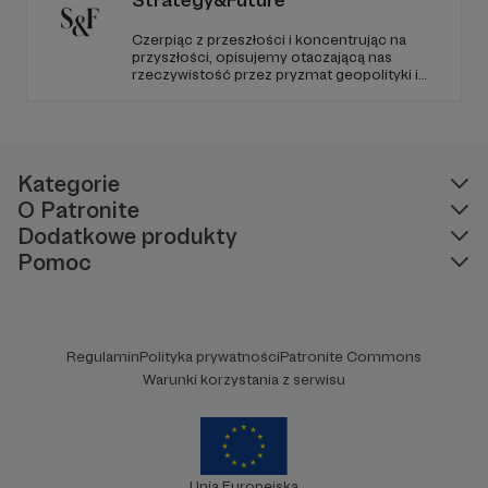
Czerpiąc z przeszłości i koncentrując na
przyszłości, opisujemy otaczającą nas
rzeczywistość przez pryzmat geopolityki i
geostrategii. Naszym celem jest uczynienie
ze Strategy&Future kluczowego źródła myśli
geopolitycznej w Polsce i w Europie.
Kategorie
O Patronite
Dodatkowe produkty
Pomoc
Regulamin
Polityka prywatności
Patronite Commons
Warunki korzystania z serwisu
Unia Europejska