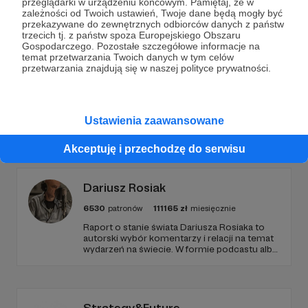
przeglądarki w urządzeniu końcowym. Pamiętaj, że w
Wesprzyj działalność Autora
Radio 357
już teraz!
zależności od Twoich ustawień, Twoje dane będą mogły być
przekazywane do zewnętrznych odbiorców danych z państw
trzecich tj. z państw spoza Europejskiego Obszaru
Gospodarczego. Pozostałe szczegółowe informacje na
Zostań Patronem
temat przetwarzania Twoich danych w tym celów
przetwarzania znajdują się w naszej polityce prywatności.
Ustawienia zaawansowane
Promowani autorzy
Akceptuję i przechodzę do serwisu
Dariusz Rosiak
6530
patronów
111165
zł
miesięcznie
Raport o stanie świata Dariusza Rosiaka to
autorski wybór komentarzy i relacji na temat
wydarzeń na świecie. W formie podcastu albo
programów na żywo z różnych miejsc na
ziemi.
Strategy&Future