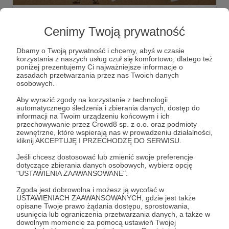
Letnia ramówka w Radiu 357 - wakacyjne
Cenimy Twoją prywatność
nowości!
Zapraszamy na wakacje z Radiem 357 :) Już w piątek, 1
lipca, startujemy z wakacyjną ramówką! A w niej 6 zupełnie
Dbamy o Twoją prywatność i chcemy, abyś w czasie
nowych audycji i kilka innych niespodzianek. Jak zagramy
korzystania z naszych usług czuł się komfortowo, dlatego też
dla Was w lipcu i sierpniu? Sprawdźcie w tym poście!
poniżej prezentujemy Ci najważniejsze informacje o
zasadach przetwarzania przez nas Twoich danych
wakacje 2022
wakacje 357
nowe audycje
+4
osobowych.
Aby wyrazić zgody na korzystanie z technologii
automatycznego śledzenia i zbierania danych, dostęp do
informacji na Twoim urządzeniu końcowym i ich
przechowywanie przez Crowd8 sp. z o.o. oraz podmioty
zewnętrzne, które wspierają nas w prowadzeniu działalności,
kliknij AKCEPTUJĘ I PRZECHODZĘ DO SERWISU.
Jeśli chcesz dostosować lub zmienić swoje preferencje
dotyczące zbierania danych osobowych, wybierz opcję
"USTAWIENIA ZAAWANSOWANE".
Zgoda jest dobrowolna i możesz ją wycofać w
USTAWIENIACH ZAAWANSOWANYCH, gdzie jest także
opisane Twoje prawo żądania dostępu, sprostowania,
Dołącz do grona Patronów!
usunięcia lub ograniczenia przetwarzania danych, a także w
dowolnym momencie za pomocą ustawień Twojej