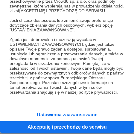
przechowywanie przez Crowd8 sp. z o.o. oraz podmioty
Playlista od Kasi Pruchnickiej
zewnętrzne, które wspierają nas w prowadzeniu działalności,
Gra Zespołowa już za chwilę do odsłuchania w
kliknij AKCEPTUJĘ I PRZECHODZĘ DO SERWISU.
podcastach, a tu muzyczny bonus od Katarzyny
Pruchnickiej - specjalnie dla Patronów :-)
Jeśli chcesz dostosować lub zmienić swoje preferencje
dotyczące zbierania danych osobowych, wybierz opcję
"USTAWIENIA ZAAWANSOWANE".
playlista
Katarzyna Pruchnicka
Pruchnicka
Zgoda jest dobrowolna i możesz ją wycofać w
USTAWIENIACH ZAAWANSOWANYCH, gdzie jest także
opisane Twoje prawo żądania dostępu, sprostowania,
usunięcia lub ograniczenia przetwarzania danych, a także w
dowolnym momencie za pomocą ustawień Twojej
przeglądarki w urządzeniu końcowym. Pamiętaj, że w
zależności od Twoich ustawień, Twoje dane będą mogły być
przekazywane do zewnętrznych odbiorców danych z państw
trzecich tj. z państw spoza Europejskiego Obszaru
Gospodarczego. Pozostałe szczegółowe informacje na
temat przetwarzania Twoich danych w tym celów
przetwarzania znajdują się w naszej polityce prywatności.
Dołącz do grona Patronów!
Ustawienia zaawansowane
Wesprzyj działalność Autora
Radio 357
już teraz!
Akceptuję i przechodzę do serwisu