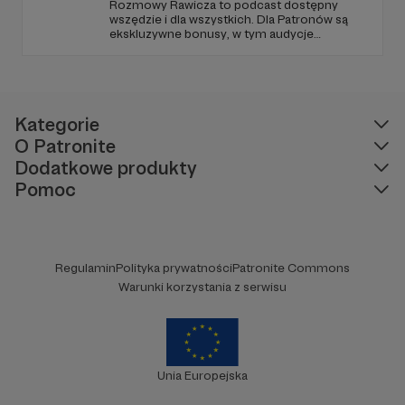
Rozmowy Rawicza to podcast dostępny
wszędzie i dla wszystkich. Dla Patronów są
ekskluzywne bonusy, w tym audycje
Pirackiego Radia PIORUN, tajna playlista,
zamknięta Grupa na FB, płyty, książki i inne
fanty. Zachęcam do sprawdzenia.
Kategorie
O Patronite
Dodatkowe produkty
Pomoc
Regulamin
Polityka prywatności
Patronite Commons
Warunki korzystania z serwisu
Unia Europejska