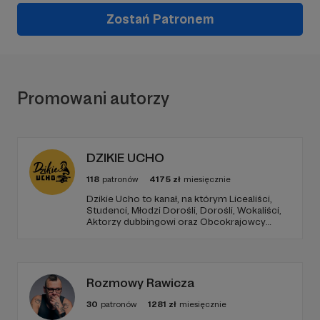
Zostań Patronem
Promowani autorzy
DZIKIE UCHO
118
patronów
4175
zł
miesięcznie
Dzikie Ucho to kanał, na którym Licealiści,
Studenci, Młodzi Dorośli, Dorośli, Wokaliści,
Aktorzy dubbingowi oraz Obcokrajowcy
mierzą się w zadaniach związanych z kulturą
popularną. Haba!
Rozmowy Rawicza
30
patronów
1281
zł
miesięcznie