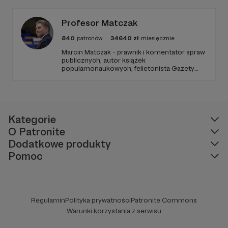
Zachowanie tej właśnie wolności zależy dziś
od Twojego wsparcia!
Profesor Matczak
840
patronów
34640
zł
miesięcznie
Marcin Matczak - prawnik i komentator spraw
publicznych, autor książek
popularnonaukowych, felietonista Gazety
Wyborczej, autor podkastów i filmów
edukacyjnych. Mówi jasno o prawie, filozofii i
języku. Promuje umiarkowanie w życiu
publicznym, walczy z plemiennością i
bańkami informacyjnymi.
Kategorie
O Patronite
Dodatkowe produkty
Pomoc
Regulamin
Polityka prywatności
Patronite Commons
Warunki korzystania z serwisu