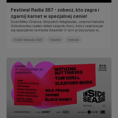
Festiwal Radia 357 - zobacz, kto zagra i
zgarnij karnet w specjalnej cenie!
Duet Milky Chance, Wojciech Waglewski, Joanna Halszka
Sokołowska i pełen skład zespołu Kury, który reaktywuje
się specjalnie na Inside Seaside! O tym przeczytasz w
nowym muzycznym ogłoszeniu dotyczącym festiwalu!
Inside Seaside 2023
Gdańsk
festiwal
03.07.2023
Komentarze: 1
●