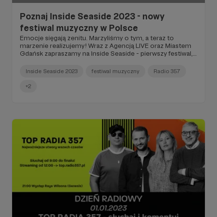
Poznaj Inside Seaside 2023 - nowy
festiwal muzyczny w Polsce
Emocje sięgają zenitu. Marzyliśmy o tym, a teraz to
marzenie realizujemy! Wraz z Agencją LIVE oraz Miastem
Gdańsk zapraszamy na Inside Seaside - pierwszy festiwal,
który współtworzymy dla Was! Spotykamy się 11 i 12
listopada 2023 pod jednym dachem gdańskiej hali
Inside Seaside 2023
festiwal muzyczny
Radio 357
AmberExpo. Zagrają dla Was m.in. Nothing But Thieves,
Tom Odell, Shame, Black Honey, Kim Nowak i Leszek
+2
Możdżer. A to tylko początek atrakcji. Dla Patronów Radia
357 mamy karnety i bilety w specjalnych cenach! Kod
uruchamiający zniżkę znajdziecie po zalogowaniu na
radiowe konto, na naszej stronie głównej
https://radio357.pl Przeczytaj post, by dowiedzieć się
więcej!