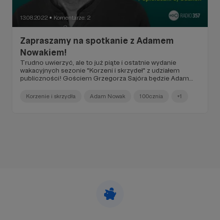
13.08.2022
Komentarze: 2
●
Zapraszamy na spotkanie z Adamem
Nowakiem!
Trudno uwierzyć, ale to już piąte i ostatnie wydanie
wakacyjnych sezonie "Korzeni i skrzydeł" z udziałem
publiczności! Gościem Grzegorza Sajóra będzie Adam
Nowak - porozmawiają już 18 sierpnia, w czwartek o godz.
21:00 w gdańskiej 100czni. Zapisy na to spotkanie
Korzenie i skrzydła
Adam Nowak
100cznia
+1
przyjmujemy pod adresem korzenie@radio357.pl