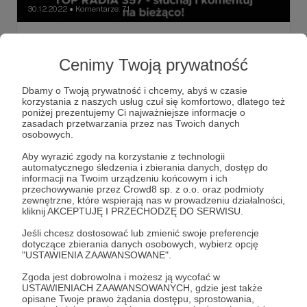
30.12.2022
Komentarze: 71
●
Drugie notowanie Topu Radia 357 - dzień
radiowy, 1 stycznia 2023
Cenimy Twoją prywatność
Najważniejsze utwory wszech czasów, zgodnie z naszą
tradycją, otwierają nowy rok! Przed nami 12 godzin audycji
Dbamy o Twoją prywatność i chcemy, abyś w czasie
ułożonej przez Was, ponad 12 tysięcy Patronów, a
korzystania z naszych usług czuł się komfortowo, dlatego też
następnie koncert Raya Wilsona i epilog poświęcony
poniżej prezentujemy Ci najważniejsze informacje o
dwóm największym śpiewającym poetom! W tym poście
TOP Radia 357
Gdańsk
Ray Wilson
+3
zasadach przetwarzania przez nas Twoich danych
znajdziecie także aktualizowane na bieżąco wyniki Topu
osobowych.
Radia 357 - zapraszamy do śledzenia i komentowania!
Aby wyrazić zgody na korzystanie z technologii
automatycznego śledzenia i zbierania danych, dostęp do
informacji na Twoim urządzeniu końcowym i ich
przechowywanie przez Crowd8 sp. z o.o. oraz podmioty
zewnętrzne, które wspierają nas w prowadzeniu działalności,
kliknij AKCEPTUJĘ I PRZECHODZĘ DO SERWISU.
Jeśli chcesz dostosować lub zmienić swoje preferencje
dotyczące zbierania danych osobowych, wybierz opcję
"USTAWIENIA ZAAWANSOWANE".
Zgoda jest dobrowolna i możesz ją wycofać w
USTAWIENIACH ZAAWANSOWANYCH, gdzie jest także
opisane Twoje prawo żądania dostępu, sprostowania,