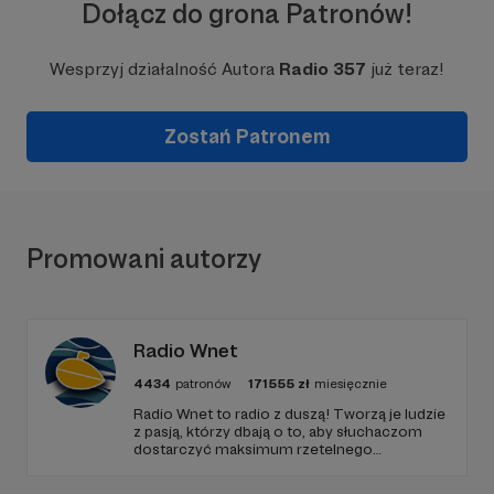
Dołącz do grona Patronów!
Wesprzyj działalność Autora
Radio 357
już teraz!
Zostań Patronem
Promowani autorzy
Radio Wnet
4434
patronów
171555
zł
miesięcznie
Radio Wnet to radio z duszą! Tworzą je ludzie
z pasją, którzy dbają o to, aby słuchaczom
dostarczyć maksimum rzetelnego
dziennikarstwa. A mogą to robić, ponieważ
Radio Wnet jest w pełni niezależne i… wolne!