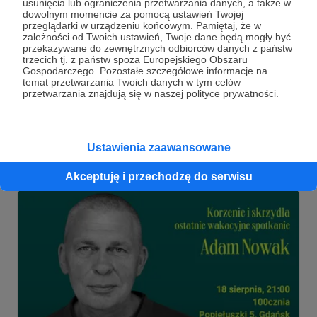
usunięcia lub ograniczenia przetwarzania danych, a także w
18.08.2022
Komentarze: 7
●
dowolnym momencie za pomocą ustawień Twojej
przeglądarki w urządzeniu końcowym. Pamiętaj, że w
zależności od Twoich ustawień, Twoje dane będą mogły być
Weekend z Radiem 357 w Gdańsku -
przekazywane do zewnętrznych odbiorców danych z państw
sprawdź, gdzie możesz nas spotkać!
trzecich tj. z państw spoza Europejskiego Obszaru
Gospodarczego. Pozostałe szczegółowe informacje na
Czy mówiliśmy już, że w wakacje weekendy zaczynają się
temat przetwarzania Twoich danych w tym celów
w czwartek? ;) Wierność w stereo, Korzenie i skrzydła, a
przetwarzania znajdują się w naszej polityce prywatności.
potem Męskie Granie i na deser (choć w porze śniadania)
spotkanie z Kubą Strzyczkowskim! W tym poście dowiesz
się, dlaczego ten weekend warto spędzić w Trójmieście! :)
Gdańsk
Męskie Granie 2022
Korzenie i skrzydła
+2
Ustawienia zaawansowane
Akceptuję i przechodzę do serwisu