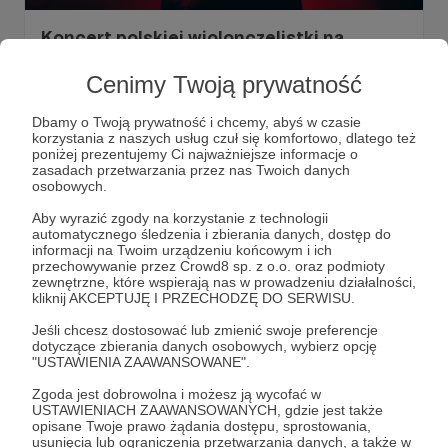
Koncert polskiej wiolonczelistki na
Festiwalu Przemiany w Warszawie - mamy
Cenimy Twoją prywatność
dla Was wejściówki!
Przed nami wyjątkowy koncert Resiny, czyli Karoliny Rec.
Dbamy o Twoją prywatność i chcemy, abyś w czasie
Objęliśmy patronatem medialnym Festiwal Przemiany,
korzystania z naszych usług czuł się komfortowo, dlatego też
który odbywa się w warszawskim Centrum Nauki Kopernik.
poniżej prezentujemy Ci najważniejsze informacje o
Do zdobycia dla Was są 4 podwójne wejściówki na
zasadach przetwarzania przez nas Twoich danych
niedzielny koncert - w poście szczegóły na ten temat!
koncert
planetarium
Konkurs
+2
osobowych.
Aby wyrazić zgody na korzystanie z technologii
automatycznego śledzenia i zbierania danych, dostęp do
informacji na Twoim urządzeniu końcowym i ich
przechowywanie przez Crowd8 sp. z o.o. oraz podmioty
zewnętrzne, które wspierają nas w prowadzeniu działalności,
kliknij AKCEPTUJĘ I PRZECHODZĘ DO SERWISU.
Jeśli chcesz dostosować lub zmienić swoje preferencje
dotyczące zbierania danych osobowych, wybierz opcję
"USTAWIENIA ZAAWANSOWANE".
Zgoda jest dobrowolna i możesz ją wycofać w
USTAWIENIACH ZAAWANSOWANYCH, gdzie jest także
opisane Twoje prawo żądania dostępu, sprostowania,
Dołącz do grona Patronów!
usunięcia lub ograniczenia przetwarzania danych, a także w