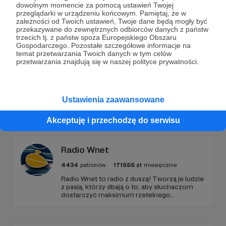
dowolnym momencie za pomocą ustawień Twojej
przeglądarki w urządzeniu końcowym. Pamiętaj, że w
Wesprzyj działalność Autora
Radio 357
już teraz!
zależności od Twoich ustawień, Twoje dane będą mogły być
przekazywane do zewnętrznych odbiorców danych z państw
trzecich tj. z państw spoza Europejskiego Obszaru
Gospodarczego. Pozostałe szczegółowe informacje na
Zostań Patronem
temat przetwarzania Twoich danych w tym celów
przetwarzania znajdują się w naszej polityce prywatności.
Ustawienia zaawansowane
Promowani autorzy
Akceptuję i przechodzę do serwisu
Radio Wnet
4434
patronów
171555
zł
miesięcznie
Radio Wnet to radio z duszą! Tworzą je ludzie
z pasją, którzy dbają o to, aby słuchaczom
dostarczyć maksimum rzetelnego
dziennikarstwa. A mogą to robić, ponieważ
Radio Wnet jest w pełni niezależne i… wolne!
Zachowanie tej właśnie wolności zależy dziś