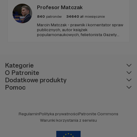
od Twojego wsparcia!
Profesor Matczak
840
patronów
34640
zł
miesięcznie
Marcin Matczak - prawnik i komentator spraw
publicznych, autor książek
popularnonaukowych, felietonista Gazety
Wyborczej, autor podkastów i filmów
edukacyjnych. Mówi jasno o prawie, filozofii i
języku. Promuje umiarkowanie w życiu
publicznym, walczy z plemiennością i
bańkami informacyjnymi.
Kategorie
O Patronite
Dodatkowe produkty
Pomoc
Regulamin
Polityka prywatności
Patronite Commons
Warunki korzystania z serwisu