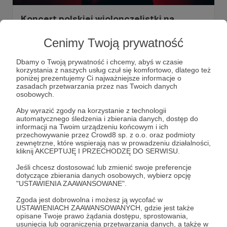
Koncert polskiej wiolonczelistki na
Festiwalu Przemiany w Warszawie - mamy
Cenimy Twoją prywatność
dla Was wejściówki!
Przed nami wyjątkowy koncert Resiny, czyli Karoliny Rec.
Dbamy o Twoją prywatność i chcemy, abyś w czasie
Objęliśmy patronatem medialnym Festiwal Przemiany,
korzystania z naszych usług czuł się komfortowo, dlatego też
który odbywa się w warszawskim Centrum Nauki Kopernik.
poniżej prezentujemy Ci najważniejsze informacje o
Do zdobycia dla Was są 4 podwójne wejściówki na
zasadach przetwarzania przez nas Twoich danych
niedzielny koncert - w poście szczegóły na ten temat!
koncert
planetarium
Konkurs
+2
osobowych.
Aby wyrazić zgody na korzystanie z technologii
automatycznego śledzenia i zbierania danych, dostęp do
informacji na Twoim urządzeniu końcowym i ich
przechowywanie przez Crowd8 sp. z o.o. oraz podmioty
zewnętrzne, które wspierają nas w prowadzeniu działalności,
kliknij AKCEPTUJĘ I PRZECHODZĘ DO SERWISU.
Jeśli chcesz dostosować lub zmienić swoje preferencje
dotyczące zbierania danych osobowych, wybierz opcję
"USTAWIENIA ZAAWANSOWANE".
Zgoda jest dobrowolna i możesz ją wycofać w
USTAWIENIACH ZAAWANSOWANYCH, gdzie jest także
opisane Twoje prawo żądania dostępu, sprostowania,
Dołącz do grona Patronów!
usunięcia lub ograniczenia przetwarzania danych, a także w