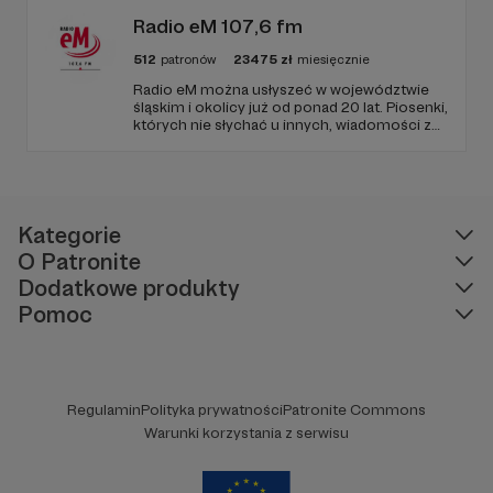
publicznym, walczy z plemiennością i
bańkami informacyjnymi.
Radio eM 107,6 fm
512
patronów
23475
zł
miesięcznie
Radio eM można usłyszeć w województwie
śląskim i okolicy już od ponad 20 lat. Piosenki,
których nie słychać u innych, wiadomości z
regionu, wartościowe treści, no i dobry
humor. To wszystko znajdziecie u nas.
Jesteście z nami każdego dnia, a teraz
zachęcamy - zostańcie naszymi Patronami!
Kategorie
O Patronite
Dodatkowe produkty
Pomoc
Regulamin
Polityka prywatności
Patronite Commons
Warunki korzystania z serwisu