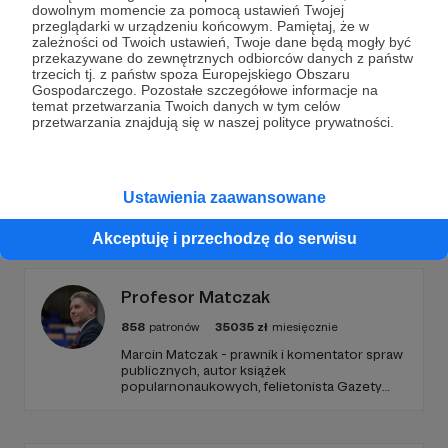
dowolnym momencie za pomocą ustawień Twojej
przeglądarki w urządzeniu końcowym. Pamiętaj, że w
Wesprzyj działalność Autora
Radio 357
już teraz!
zależności od Twoich ustawień, Twoje dane będą mogły być
przekazywane do zewnętrznych odbiorców danych z państw
trzecich tj. z państw spoza Europejskiego Obszaru
Gospodarczego. Pozostałe szczegółowe informacje na
Zostań Patronem
temat przetwarzania Twoich danych w tym celów
przetwarzania znajdują się w naszej polityce prywatności.
Ustawienia zaawansowane
Promowani autorzy
Akceptuję i przechodzę do serwisu
Profesor Matczak
858
patronów
35035
zł
miesięcznie
Marcin Matczak - prawnik i komentator spraw
publicznych, autor książek
popularnonaukowych, felietonista Gazety
Wyborczej, autor podkastów i filmów
edukacyjnych. Mówi jasno o prawie, filozofii i
języku. Promuje umiarkowanie w życiu