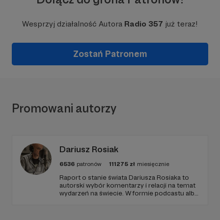
Wesprzyj działalność Autora
Radio 357
już teraz!
Zostań Patronem
Promowani autorzy
Dariusz Rosiak
6536
patronów
111275
zł
miesięcznie
Raport o stanie świata Dariusza Rosiaka to
autorski wybór komentarzy i relacji na temat
wydarzeń na świecie. W formie podcastu albo
programów na żywo z różnych miejsc na
ziemi.