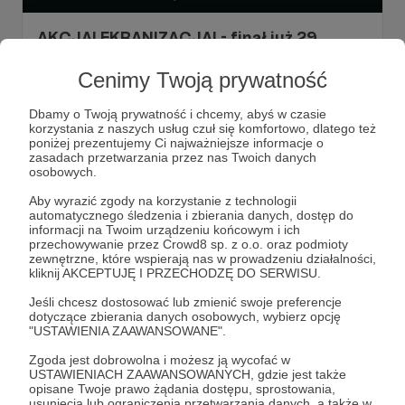
AKCJA! EKRANIZACJA! - finał już 29
marca - weź udział w konkursie o wstęp na
Cenimy Twoją prywatność
wydarzenie
Gdy zakończy się głosowanie, będziemy przyznawali
Dbamy o Twoją prywatność i chcemy, abyś w czasie
nagrody! Z 5 nominowych propozycji tylko jedna wygra -
korzystania z naszych usług czuł się komfortowo, dlatego też
w każdej z 12 kategorii 🏆 Akcja! Ekranizacja! trwa w
poniżej prezentujemy Ci najważniejsze informacje o
najlepsze, do 26 marca zbieramy Wasze głosy, a 29 marca
zasadach przetwarzania przez nas Twoich danych
wszystko zakończy się w Fabryce Norblina. Relację z tego
Akcja! Ekranizacja
finał
osobowych.
wydarzenia usłyszycie w Radiu 357, ale mamy również 10
zaproszeń - tylko dla Patronów!
Aby wyrazić zgody na korzystanie z technologii
automatycznego śledzenia i zbierania danych, dostęp do
informacji na Twoim urządzeniu końcowym i ich
przechowywanie przez Crowd8 sp. z o.o. oraz podmioty
zewnętrzne, które wspierają nas w prowadzeniu działalności,
kliknij AKCEPTUJĘ I PRZECHODZĘ DO SERWISU.
Jeśli chcesz dostosować lub zmienić swoje preferencje
dotyczące zbierania danych osobowych, wybierz opcję
"USTAWIENIA ZAAWANSOWANE".
Zgoda jest dobrowolna i możesz ją wycofać w
USTAWIENIACH ZAAWANSOWANYCH, gdzie jest także
opisane Twoje prawo żądania dostępu, sprostowania,
usunięcia lub ograniczenia przetwarzania danych, a także w