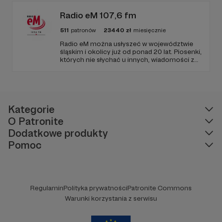
Radio eM 107,6 fm
511
patronów
23440
zł
miesięcznie
Radio eM można usłyszeć w województwie
śląskim i okolicy już od ponad 20 lat. Piosenki,
których nie słychać u innych, wiadomości z
regionu, wartościowe treści, no i dobry
humor. To wszystko znajdziecie u nas.
Jesteście z nami każdego dnia, a teraz
zachęcamy - zostańcie naszymi Patronami!
Kategorie
O Patronite
Dodatkowe produkty
Pomoc
Regulamin
Polityka prywatności
Patronite Commons
Warunki korzystania z serwisu