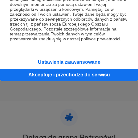
dowolnym momencie za pomocą ustawień Twojej
11.03.2023
Komentarze: 1
●
przeglądarki w urządzeniu końcowym. Pamiętaj, że w
zależności od Twoich ustawień, Twoje dane będą mogły być
przekazywane do zewnętrznych odbiorców danych z państw
Akcja! Ekranizacja - wybierz swoje
trzecich tj. z państw spoza Europejskiego Obszaru
momenty filmowe!
Gospodarczego. Pozostałe szczegółowe informacje na
temat przetwarzania Twoich danych w tym celów
12 kategorii, w każdej po 5 kultowych scen - to zupełnie
przetwarzania znajdują się w naszej polityce prywatności.
nowa Akcja! Ekranizacja w Radiu 357. Do 26 marca na
stronie https://ekranizacja.radio357.pl wybierzcie swoje
momenty filmowe. To wyjątkowe głosowanie, w którym
mogą wziąć udział wszyscy słuchacze 357! Krótka
Akcja! Ekranizacja
filmy
najlepsze
+1
rejestracja w Twoje 357, a potem gwarantujemy, że
Ustawienia zaawansowane
wzruszeń nie zabraknie :) Dołącz teraz do naszej zabawy!
Akceptuję i przechodzę do serwisu
Dołącz do grona Patronów!