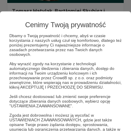
Tomasz Hatylak, Bartłomiej Skubisz i
Beata Kwiatkowska zastąpią Martę Kulę
Cenimy Twoją prywatność
do końca roku
Kilka dni temu Marta Kula napisała Wam o planowanej
Dbamy o Twoją prywatność i chcemy, abyś w czasie
przerwie z powodów zdrowotnych, która potrwa do końca
korzystania z naszych usług czuł się komfortowo, dlatego też
2023 roku. Dziś, podczas ostatniej audycji Route 357
poniżej prezentujemy Ci najważniejsze informacje o
przed trzema miesiącami nieobecności na antenie,
zasadach przetwarzania przez nas Twoich danych
poinformowała Was, kogo usłyszycie w poniedziałkowe
Marta Kula
zastępstwo
Tomasz Hatylak
+5
osobowych.
wieczory i sobotnie popołudnia.
Aby wyrazić zgody na korzystanie z technologii
automatycznego śledzenia i zbierania danych, dostęp do
informacji na Twoim urządzeniu końcowym i ich
przechowywanie przez Crowd8 sp. z o.o. oraz podmioty
zewnętrzne, które wspierają nas w prowadzeniu działalności,
kliknij AKCEPTUJĘ I PRZECHODZĘ DO SERWISU.
Jeśli chcesz dostosować lub zmienić swoje preferencje
dotyczące zbierania danych osobowych, wybierz opcję
"USTAWIENIA ZAAWANSOWANE".
Zgoda jest dobrowolna i możesz ją wycofać w
USTAWIENIACH ZAAWANSOWANYCH, gdzie jest także
opisane Twoje prawo żądania dostępu, sprostowania,
Dołącz do grona Patronów!
usunięcia lub ograniczenia przetwarzania danych, a także w