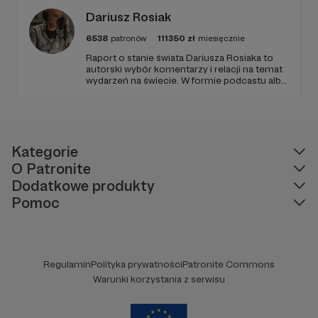
od Twojego wsparcia!
Dariusz Rosiak
6538
patronów
111350
zł
miesięcznie
Raport o stanie świata Dariusza Rosiaka to
autorski wybór komentarzy i relacji na temat
wydarzeń na świecie. W formie podcastu albo
programów na żywo z różnych miejsc na
ziemi.
Kategorie
O Patronite
Dodatkowe produkty
Pomoc
Regulamin
Polityka prywatności
Patronite Commons
Warunki korzystania z serwisu