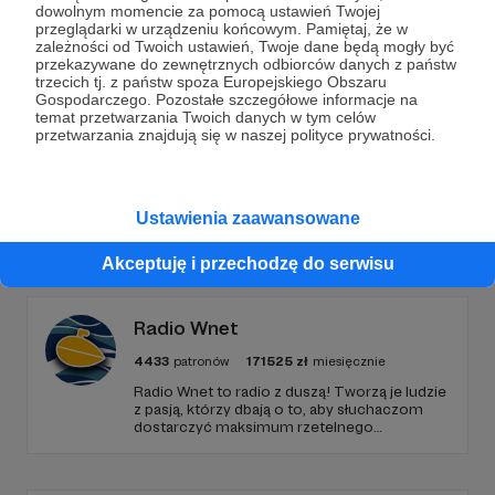
dowolnym momencie za pomocą ustawień Twojej
przeglądarki w urządzeniu końcowym. Pamiętaj, że w
Wesprzyj działalność Autora
Radio 357
już teraz!
zależności od Twoich ustawień, Twoje dane będą mogły być
przekazywane do zewnętrznych odbiorców danych z państw
trzecich tj. z państw spoza Europejskiego Obszaru
Gospodarczego. Pozostałe szczegółowe informacje na
Zostań Patronem
temat przetwarzania Twoich danych w tym celów
przetwarzania znajdują się w naszej polityce prywatności.
Ustawienia zaawansowane
Promowani autorzy
Akceptuję i przechodzę do serwisu
Radio Wnet
4433
patronów
171525
zł
miesięcznie
Radio Wnet to radio z duszą! Tworzą je ludzie
z pasją, którzy dbają o to, aby słuchaczom
dostarczyć maksimum rzetelnego
dziennikarstwa. A mogą to robić, ponieważ
Radio Wnet jest w pełni niezależne i… wolne!
Zachowanie tej właśnie wolności zależy dziś