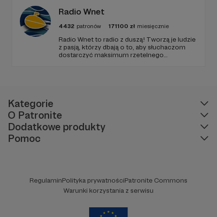
Radio Wnet
4432
patronów
171100
zł
miesięcznie
Radio Wnet to radio z duszą! Tworzą je ludzie
z pasją, którzy dbają o to, aby słuchaczom
dostarczyć maksimum rzetelnego
dziennikarstwa. A mogą to robić, ponieważ
Radio Wnet jest w pełni niezależne i… wolne!
Zachowanie tej właśnie wolności zależy dziś
od Twojego wsparcia!
Kategorie
O Patronite
Dodatkowe produkty
Pomoc
Regulamin
Polityka prywatności
Patronite Commons
Warunki korzystania z serwisu