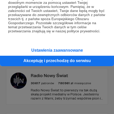
dowolnym momencie za pomocą ustawień Twojej
przeglądarki w urządzeniu końcowym. Pamiętaj, że w
Wesprzyj działalność Autora
Radio 357
już teraz!
zależności od Twoich ustawień, Twoje dane będą mogły być
przekazywane do zewnętrznych odbiorców danych z państw
trzecich tj. z państw spoza Europejskiego Obszaru
Gospodarczego. Pozostałe szczegółowe informacje na
Zostań Patronem
temat przetwarzania Twoich danych w tym celów
przetwarzania znajdują się w naszej polityce prywatności.
Ustawienia zaawansowane
Promowani autorzy
Akceptuję i przechodzę do serwisu
Radio Nowy Świat
30617
patronów
780961
zł
miesięcznie
Radio Nowy Świat to pierwszy na tak dużą
skalę projekt medialny w Polsce. Jesteśmy
razem z Wami, żeby trzymać wspólnie pion i
poziom. Jeśli chcesz nam w tym pomóc -
zapraszamy, miejsca nie zabraknie. :)