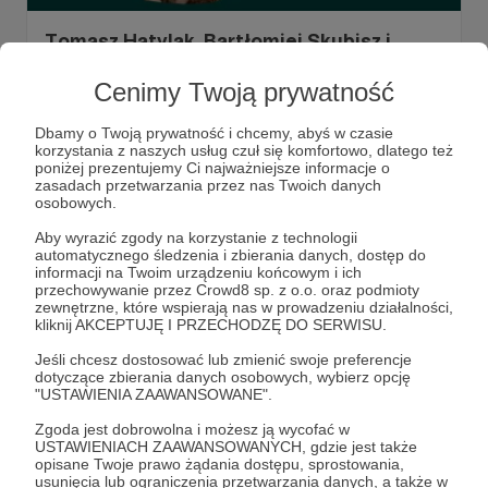
Tomasz Hatylak, Bartłomiej Skubisz i
Beata Kwiatkowska zastąpią Martę Kulę
Cenimy Twoją prywatność
do końca roku
Kilka dni temu Marta Kula napisała Wam o planowanej
Dbamy o Twoją prywatność i chcemy, abyś w czasie
przerwie z powodów zdrowotnych, która potrwa do końca
korzystania z naszych usług czuł się komfortowo, dlatego też
2023 roku. Dziś, podczas ostatniej audycji Route 357
poniżej prezentujemy Ci najważniejsze informacje o
przed trzema miesiącami nieobecności na antenie,
zasadach przetwarzania przez nas Twoich danych
poinformowała Was, kogo usłyszycie w poniedziałkowe
Marta Kula
zastępstwo
Tomasz Hatylak
+5
osobowych.
wieczory i sobotnie popołudnia.
Aby wyrazić zgody na korzystanie z technologii
automatycznego śledzenia i zbierania danych, dostęp do
informacji na Twoim urządzeniu końcowym i ich
przechowywanie przez Crowd8 sp. z o.o. oraz podmioty
zewnętrzne, które wspierają nas w prowadzeniu działalności,
kliknij AKCEPTUJĘ I PRZECHODZĘ DO SERWISU.
Jeśli chcesz dostosować lub zmienić swoje preferencje
dotyczące zbierania danych osobowych, wybierz opcję
"USTAWIENIA ZAAWANSOWANE".
Zgoda jest dobrowolna i możesz ją wycofać w
USTAWIENIACH ZAAWANSOWANYCH, gdzie jest także
opisane Twoje prawo żądania dostępu, sprostowania,
Dołącz do grona Patronów!
usunięcia lub ograniczenia przetwarzania danych, a także w