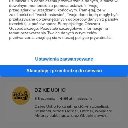
usunięcia lub ograniczenia przetwarzania danych, a także w
dowolnym momencie za pomocą ustawień Twojej
Wesprzyj działalność Autora
Radio Nowy Świat
już
przeglądarki w urządzeniu końcowym. Pamiętaj, że w
zależności od Twoich ustawień, Twoje dane będą mogły być
teraz!
przekazywane do zewnętrznych odbiorców danych z państw
trzecich tj. z państw spoza Europejskiego Obszaru
Gospodarczego. Pozostałe szczegółowe informacje na
temat przetwarzania Twoich danych w tym celów
Zostań Patronem
przetwarzania znajdują się w naszej polityce prywatności.
Ustawienia zaawansowane
Promowani autorzy
Akceptuję i przechodzę do serwisu
DZIKIE UCHO
118
patronów
4165
zł
miesięcznie
Dzikie Ucho to kanał, na którym Licealiści,
Studenci, Młodzi Dorośli, Dorośli, Wokaliści,
Aktorzy dubbingowi oraz Obcokrajowcy
mierzą się w zadaniach związanych z kulturą
popularną. Haba!