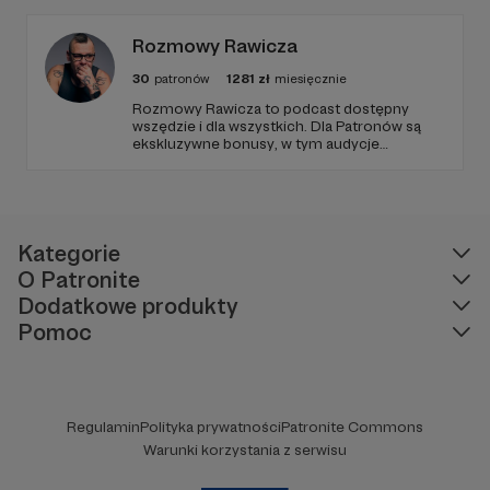
Rozmowy Rawicza
30
patronów
1281
zł
miesięcznie
Rozmowy Rawicza to podcast dostępny
wszędzie i dla wszystkich. Dla Patronów są
ekskluzywne bonusy, w tym audycje
Pirackiego Radia PIORUN, tajna playlista,
zamknięta Grupa na FB, płyty, książki i inne
fanty. Zachęcam do sprawdzenia.
Kategorie
O Patronite
Dodatkowe produkty
Pomoc
Regulamin
Polityka prywatności
Patronite Commons
Warunki korzystania z serwisu