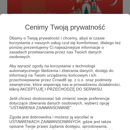
23.12.2022
Komentarze: 74
●
Cenimy Twoją prywatność
Życzymy sobie i Wam
Czego życzyć z okazji Świąt? Najlepiej tego, co samemu
Dbamy o Twoją prywatność i chcemy, abyś w czasie
sobie. Więc dziś życzymy sobie i Wam...
korzystania z naszych usług czuł się komfortowo, dlatego też
poniżej prezentujemy Ci najważniejsze informacje o
Życzymy sobie i wam
zasadach przetwarzania przez nas Twoich danych
osobowych.
Aby wyrazić zgody na korzystanie z technologii
automatycznego śledzenia i zbierania danych, dostęp do
informacji na Twoim urządzeniu końcowym i ich
przechowywanie przez Crowd8 sp. z o.o. oraz podmioty
zewnętrzne, które wspierają nas w prowadzeniu działalności,
kliknij AKCEPTUJĘ I PRZECHODZĘ DO SERWISU.
Jeśli chcesz dostosować lub zmienić swoje preferencje
dotyczące zbierania danych osobowych, wybierz opcję
"USTAWIENIA ZAAWANSOWANE".
Zgoda jest dobrowolna i możesz ją wycofać w
USTAWIENIACH ZAAWANSOWANYCH, gdzie jest także
Dołącz do grona Patronów!
opisane Twoje prawo żądania dostępu, sprostowania,