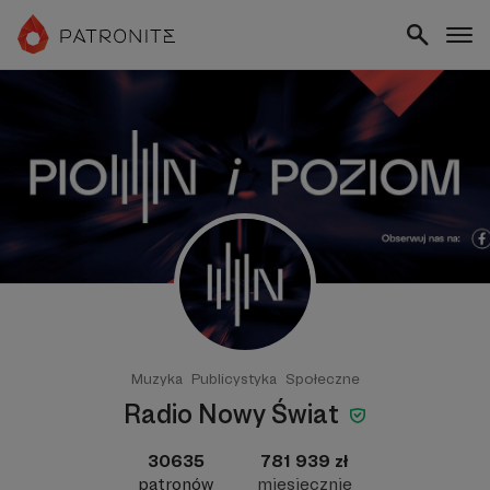
Muzyka
Publicystyka
Społeczne
Radio Nowy Świat
30635
781 939 zł
patronów
miesięcznie