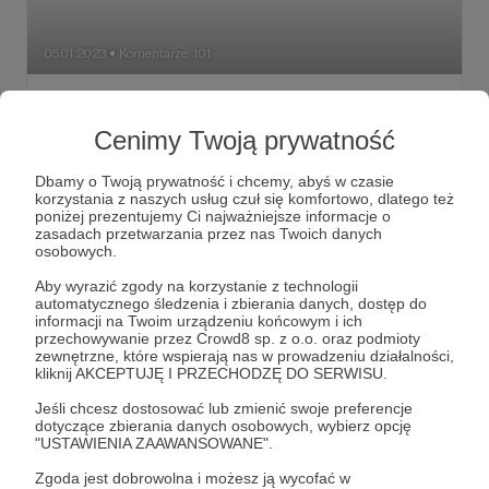
05.01.2023
Komentarze: 101
●
Nowości w Radiu Nowy Świat na dobry
początek 2023 roku
Cenimy Twoją prywatność
Nowa, ulepszona wersja aplikacji z funkcjami obiecanymi
Patronom, nowa osoba w zespole i nowe wyzwania. To
Dbamy o Twoją prywatność i chcemy, abyś w czasie
tylko kilka nowości, które pojawią się w Radiu Nowy Świat
korzystania z naszych usług czuł się komfortowo, dlatego też
już w styczniu.
poniżej prezentujemy Ci najważniejsze informacje o
Radio Nowy Świat
Weronika Wawrzkowicz
zasadach przetwarzania przez nas Twoich danych
osobowych.
Weronika Wawrzkowicz-Nasternak
+2
Aby wyrazić zgody na korzystanie z technologii
automatycznego śledzenia i zbierania danych, dostęp do
informacji na Twoim urządzeniu końcowym i ich
przechowywanie przez Crowd8 sp. z o.o. oraz podmioty
zewnętrzne, które wspierają nas w prowadzeniu działalności,
kliknij AKCEPTUJĘ I PRZECHODZĘ DO SERWISU.
Jeśli chcesz dostosować lub zmienić swoje preferencje
dotyczące zbierania danych osobowych, wybierz opcję
"USTAWIENIA ZAAWANSOWANE".
Zgoda jest dobrowolna i możesz ją wycofać w