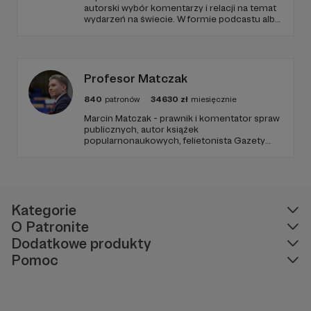
autorski wybór komentarzy i relacji na temat
wydarzeń na świecie. W formie podcastu albo
programów na żywo z różnych miejsc na
ziemi.
Profesor Matczak
840
patronów
34630
zł
miesięcznie
Marcin Matczak - prawnik i komentator spraw
publicznych, autor książek
popularnonaukowych, felietonista Gazety
Wyborczej, autor podkastów i filmów
edukacyjnych. Mówi jasno o prawie, filozofii i
języku. Promuje umiarkowanie w życiu
publicznym, walczy z plemiennością i
bańkami informacyjnymi.
Kategorie
O Patronite
Dodatkowe produkty
Pomoc