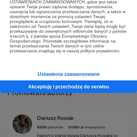
USTAWIENIACH ZAAWANSOWANYCH, gdzie jest także
opisane Twoje prawo żądania dostępu, sprostowania,
usunięcia lub ograniczenia przetwarzania danych, a także w
Dołącz do grona Patronów!
dowolnym momencie za pomocą ustawień Twojej
przeglądarki w urządzeniu końcowym. Pamiętaj, że w
zależności od Twoich ustawień, Twoje dane będą mogły być
przekazywane do zewnętrznych odbiorców danych z państw
Wesprzyj działalność Autora
Radio Nowy Świat
już
trzecich tj. z państw spoza Europejskiego Obszaru
teraz!
Gospodarczego. Pozostałe szczegółowe informacje na
temat przetwarzania Twoich danych w tym celów
przetwarzania znajdują się w naszej polityce prywatności.
Zostań Patronem
Ustawienia zaawansowane
Akceptuję i przechodzę do serwisu
Promowani autorzy
Dariusz Rosiak
6535
patronów
111330
zł
miesięcznie
Raport o stanie świata Dariusza Rosiaka to