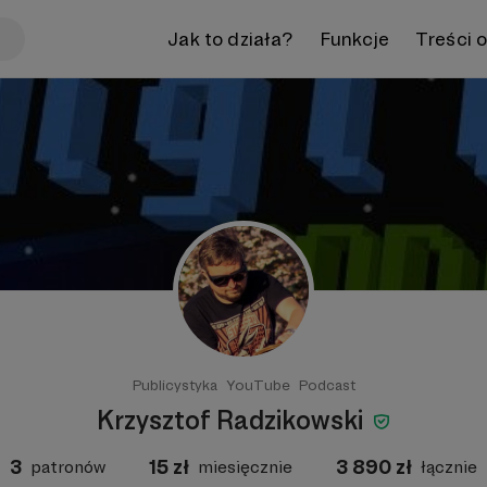
Jak to działa?
Funkcje
Treści 
Publicystyka
YouTube
Podcast
Krzysztof Radzikowski
3
15
zł
3 890
zł
patronów
miesięcznie
łącznie