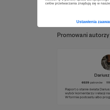
celów przetwarzania znajdują się w naszej
Ustawienia zaaw
Promowani autorzy
Dariusz
6539
patronów
11
Raport o stanie świata Darius
wybór komentarzy i relacji n
W formie podcastu albo pro
miejsc na ziemi.