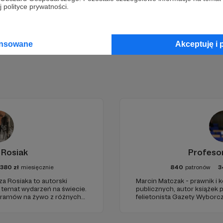
Zostań Patronem
 polityce prywatności.
ansowane
Akceptuję i 
 Rosiak
Profeso
1380
zł
miesięcznie
840
patronów
3
za Rosiaka to autorski
Marcin Matczak - prawnik i
a temat wydarzeń na świecie.
publicznych, autor książek
gramów na żywo z różnych
felietonista Gazety Wyborcz
edukacyjnych. Mówi jasno o pr
Promuje umiarkowanie w życ
plemiennością i bańkami in