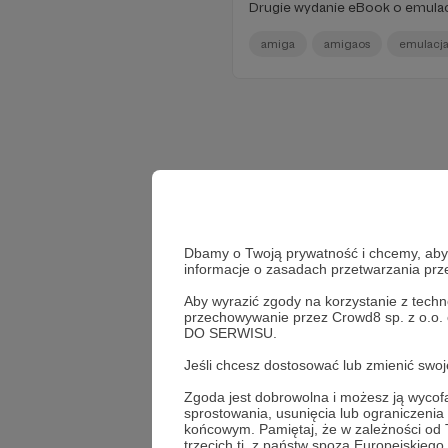
Drugie wydanie eBook o emulac
amiga
amigaos
emulacj
Dbamy o Twoją prywatność i chcemy, abyś 
informacje o zasadach przetwarzania pr
Aby wyrazić zgody na korzystanie z techn
przechowywanie przez Crowd8 sp. z o.o.
DO SERWISU.
Jeśli chcesz dostosować lub zmienić sw
Zgoda jest dobrowolna i możesz ją wyc
sprostowania, usunięcia lub ograniczeni
końcowym. Pamiętaj, że w zależności od
trzecich tj. z państw spoza Europejskie