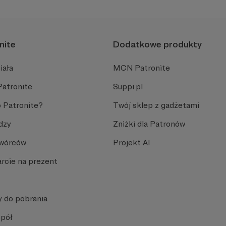
nite
Dodatkowe produkty
iała
MCN Patronite
Patronite
Suppi.pl
 Patronite?
Twój sklep z gadżetami
dzy
Zniżki dla Patronów
Twórców
Projekt AI
rcie na prezent
y do pobrania
spół