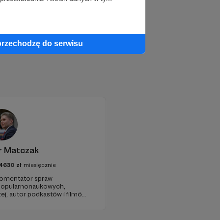
przechodzę do serwisu
r Matczak
4630
zł
miesięcznie
 komentator spraw
 popularnonaukowych,
ej, autor podkastów i filmów
awie, filozofii i języku.
iu publicznym, walczy z
formacyjnymi.