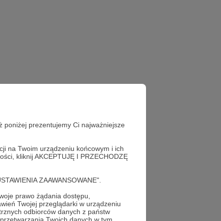
ż poniżej prezentujemy Ci najważniejsze
acji na Twoim urządzeniu końcowym i ich
alności, kliknij AKCEPTUJĘ I PRZECHODZĘ
cję "USTAWIENIA ZAAWANSOWANE".
!
oje prawo żądania dostępu,
wień Twojej przeglądarki w urządzeniu
trznych odbiorców danych z państw
 przetwarzania Twoich danych w tym