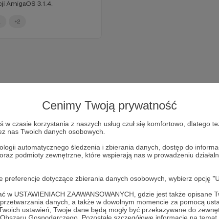
ji AmigaOS 3.1.4.
a
+2
Cenimy Twoją prywatność
w czasie korzystania z naszych usług czuł się komfortowo, dlatego te
zez nas Twoich danych osobowych.
ologii automatycznego śledzenia i zbierania danych, dostęp do inform
 oraz podmioty zewnętrzne, które wspierają nas w prowadzeniu dział
Dołącz do grona Patronów!
oje preferencje dotyczące zbierania danych osobowych, wybierz op
Wesprzyj działalność Autora
Krzysztof Radzikowski
już teraz
ofać w USTAWIENIACH ZAAWANSOWANYCH, gdzie jest także opisane Tw
a przetwarzania danych, a także w dowolnym momencie za pomocą usta
 Twoich ustawień, Twoje dane będą mogły być przekazywane do zewnę
go Obszaru Gospodarczego. Pozostałe szczegółowe informacje na temat