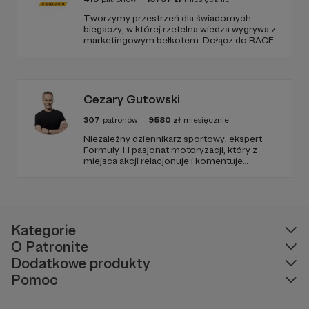
Tworzymy przestrzeń dla świadomych
biegaczy, w której rzetelna wiedza wygrywa z
marketingowym bełkotem. Dołącz do RACE
PACE i wspieraj niezależne dziennikarstwo
sportowe, relacje z najważniejszych festiwali
biegowych oraz rozwój narzędzi tworzonych
z pasji do sportu.
Cezary Gutowski
307
patronów
9580
zł
miesięcznie
Niezależny dziennikarz sportowy, ekspert
Formuły 1 i pasjonat motoryzacji, który z
miejsca akcji relacjonuje i komentuje
najważniejsze wydarzenia światowego
motorsportu. Dołącz do społeczności
pasjonatów i bądź zawsze gościem VIP – w
centrum akcji sportu samochodowego na
najwyższym poziomie.
Kategorie
O Patronite
Dodatkowe produkty
Pomoc