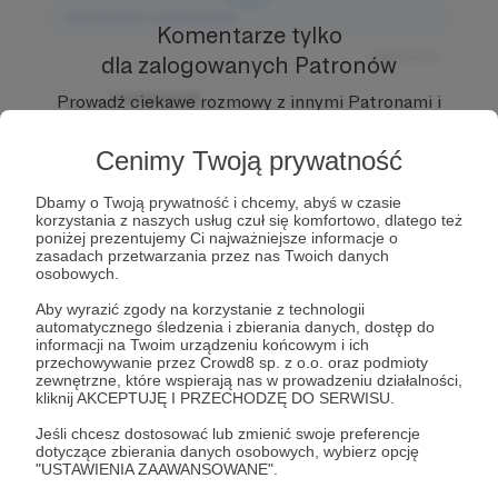
Komentarz użytkownika
Komentarze tylko
Odpowiedz
dla zalogowanych Patronów
Użytkownik
Prowadź ciekawe rozmowy z innymi Patronami i
3 dni temu
Autorem.
Dołącz do Patronów już teraz i odblokuj
dostęp!
Cenimy Twoją prywatność
Komentarz użytkownika
Zostań Patronem
Dbamy o Twoją prywatność i chcemy, abyś w czasie
Odpowiedz
korzystania z naszych usług czuł się komfortowo, dlatego też
poniżej prezentujemy Ci najważniejsze informacje o
Użytkownik
zasadach przetwarzania przez nas Twoich danych
3 dni temu
osobowych.
Aby wyrazić zgody na korzystanie z technologii
Komentarz użytkownika
automatycznego śledzenia i zbierania danych, dostęp do
informacji na Twoim urządzeniu końcowym i ich
przechowywanie przez Crowd8 sp. z o.o. oraz podmioty
Odpowiedz
zewnętrzne, które wspierają nas w prowadzeniu działalności,
kliknij AKCEPTUJĘ I PRZECHODZĘ DO SERWISU.
Jeśli chcesz dostosować lub zmienić swoje preferencje
dotyczące zbierania danych osobowych, wybierz opcję
"USTAWIENIA ZAAWANSOWANE".