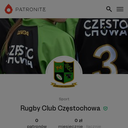
Sport
Rugby Club Częstochowa
0
0 zł
patronów
miesięcznie
łącznie