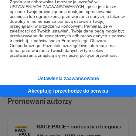
Zgoda jest dobrowolna i możesz ją wycofać w
USTAWIENIACH ZAAWANSOWANYCH, gdzie jest także
opisane Twoje prawo żądania dostępu, sprostowania,
usunięcia lub ograniczenia przetwarzania danych, a także w
dowolnym momencie za pomocą ustawień Twojej
Dołącz do grona Patronów!
przeglądarki w urządzeniu końcowym. Pamiętaj, że w
zależności od Twoich ustawień, Twoje dane będą mogły być
przekazywane do zewnętrznych odbiorców danych z państw
trzecich tj. z państw spoza Europejskiego Obszaru
Wesprzyj działalność Autora
Rugby Club
Gospodarczego. Pozostałe szczegółowe informacje na
Częstochowa
już teraz!
temat przetwarzania Twoich danych w tym celów
przetwarzania znajdują się w naszej polityce prywatności.
Zostań Patronem
Ustawienia zaawansowane
Akceptuję i przechodzę do serwisu
Promowani autorzy
RACE PACE - podcasty o bieganiu
419
patronów
13797
zł
miesięcznie