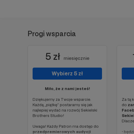
Progi wsparcia
5 zł
miesięcznie
Wybierz 5 zł
Miło, że z nami jesteś!
Dziękujemy za Twoje wsparcie.
Za tą 
Każdą „piątkę” postaramy się jak
do
zam
najlepiej wydać na rozwój Sekielski
Faceb
Brothers Studio!
Sekie
Dlacze
Uwaga! Każdy Patron ma dostęp do
przedpremierowych audycji
• będz