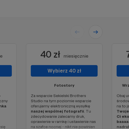
40 zł
ie
miesięcznie
Wybierz 40 zł
Fotostory
Wrz
o
Za wsparcie Sekielski Brothers
Obaj u
czny
Studio na tym poziomie wsparcie
środow
nka
oferujemy elektroniczną wysyłkę
na to 
naszej wspólnej fotografii
. Tu
Twoje
zdecydowanie zalecamy druk,
Ci
eko
oprawienie w ramkę i ustawienie nas
baaaa
się
na szafce nocnej - nikt nie powinien
nadru