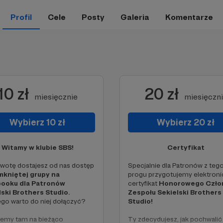
Profil
Cele
Posty
Galeria
Komentarze
10 zł
20 zł
miesięcznie
miesięczn
Wybierz 10 zł
Wybierz 20 zł
Witamy w klubie SBS!
Certyfikat
kwotę dostajesz od nas dostęp
Specjalnie dla Patronów z teg
kniętej grupy na
progu przygotujemy elektroni
ooku dla Patronów
certyfikat
Honorowego Czło
lski Brothers Studio.
Zespołu Sekielski Brothers
go warto do niej dołączyć?
Studio!
iemy tam na bieżąco
Ty zdecydujesz, jak pochwalić 