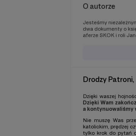
dysku
O autorze
Mamy 
Jeśli
Jesteśmy niezależnym
strac
dwa dokumenty o księ
rapor
aferze SKOK i roli Ja
postów
wyśle
oraz i
Jest t
Raz w
grupi
linki
Drodzy Patroni,
tylko
RING
bandzi
Dzięki waszej hojnoś
Dzięki Wam zakończ
*Grupa
wrześ
a kontynuowaliśmy 
Nie muszę Was przek
katolickim, prędzej c
tylko krok do pytań