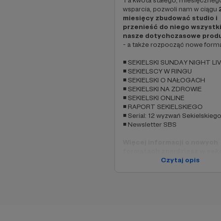
Ta kwota stałego, miesięczneg
wsparcia, pozwoli nam w ciągu
miesięcy zbudować studio i
przenieść do niego wszystk
Publicystyka:
nasze dotychczasowe prod
- a także rozpocząć nowe forma
SEKIELSKI SUNDAY
◾ SEKIELSKI SUNDAY NIGHT LI
mijającego tygodnia
◾ SEKIELSCY W RINGU
na platformie Youtub
◾ SEKIELSKI O NAŁOGACH
◾ SEKIELSKI NA ZDROWIE
SEKIELSCY W RIN
◾ SEKIELSKI ONLINE
cenzury i tylko dla
◾ RAPORT SEKIELSKIEGO
wspierających Sekie
◾ Serial: 12 wyzwań Sekielskieg
◾ Newsletter SBS
Więcej informacji o nowych
Wywiady:
formatach znajdziesz w sekc
Wizytówka!
Czytaj opis
SEKIELSKI O NAŁO
Wszystkie materiały będą dost
nie tylko w formie video, ale ró
SEKIELSKI NA ZDRO
jako
podcasty audio
- do słuc
na przełamywaniu szk
w każdym miejscu!
SEKIELSKI ONLINE
-