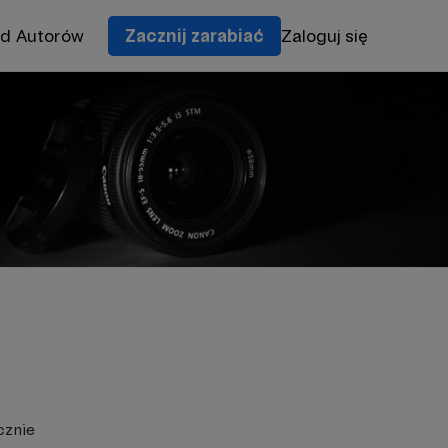
od Autorów
Zacznij zarabiać
Zaloguj się
cznie