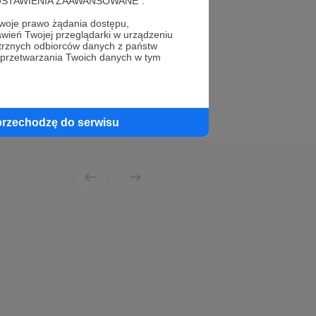
rócie SBS. Ma to być
cję "USTAWIENIA ZAAWANSOWANE".
oje prawo żądania dostępu,
Słuchaj
wień Twojej przeglądarki w urządzeniu
trznych odbiorców danych z państw
 przetwarzania Twoich danych w tym
przechodzę do serwisu
, działać będą mogli
lnych. Zaprosimy też
iorcom coś więcej niż
rstwo
zajmujące się
iejsce wypełnione
 się nowymi tematami
: