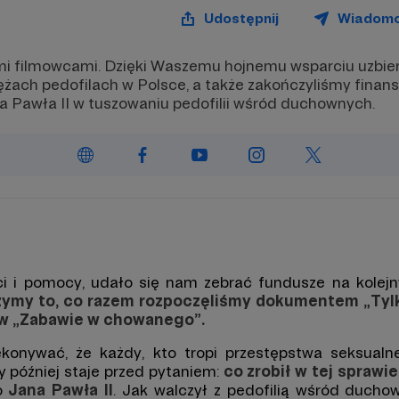
sji i wymiany myśli
Udostępnij
Wiadom
też drugą dobrą wiadomość.
 nie używasz FB to nic
i filmowcami. Dzięki Waszemu hojnemu wsparciu uzbie
onego!
Otrzymasz
cykliczne
żach pedofilach w Polsce, a także zakończyliśmy finan
ty
(mailowo lub w formie
na Pawła II w tuszowaniu pedofilii wśród duchownych.
 na Patronite), w których
my informacje o nowościach
nne polecane przez nas treści.
eż trzecia dobra wiadomość.
 miesiącu zamieścimy na
e na FB oraz pod prywatnym
em na YT specjalny program
 dla Patronów: SEKIELSCY W
U
- bez znieczulenia i po
e ;)
ci i pomocy, udało się nam zebrać fundusze na kolej
ymy to, co razem rozpoczęliśmy dokumentem „Tyl
 ruszy w pierwszym tygodniu
nia
w „Zabawie w chowanego”.
onywać, że każdy, kto tropi przestępstwa seksualn
zy później staje przed pytaniem:
co zrobił w tej spraw
 o
Jana Pawła II
. Jak walczył z pedofilią wśród ducho