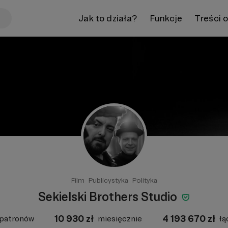
Jak to działa?
Funkcje
Treści 
Film
Publicystyka
Polityka
Sekielski Brothers Studio
10 930
zł
4 193 670
zł
patronów
miesięcznie
łą