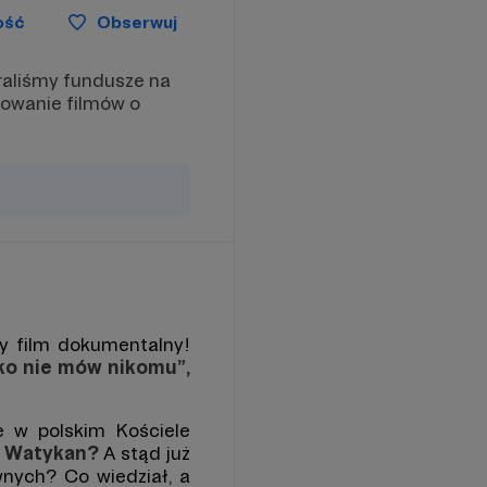
ość
Obserwuj
raliśmy fundusze na
sowanie filmów o
ny film dokumentalny!
ko nie mów nikomu”,
e w polskim Kościele
ie Watykan?
A stąd już
wnych? Co wiedział, a