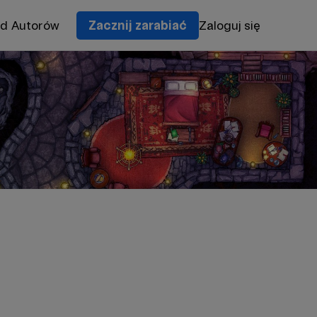
od Autorów
Zacznij zarabiać
Zaloguj się