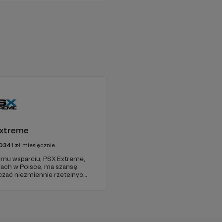
xtreme
0341
zł
miesięcznie
jemu wsparciu, PSX Extreme,
grach w Polsce, ma szansę
czać niezmiennie rzetelnych i
już od 1997 roku!