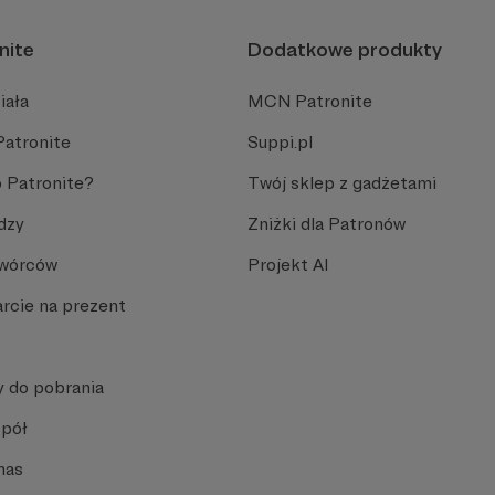
nite
Dodatkowe produkty
iała
MCN Patronite
Patronite
Suppi.pl
 Patronite?
Twój sklep z gadżetami
dzy
Zniżki dla Patronów
Twórców
Projekt AI
rcie na prezent
y do pobrania
spół
nas