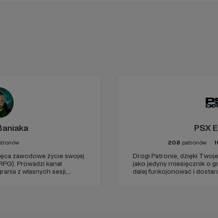
Baniaka
PSX E
atronów
208
patronów
1
więca zawodowe życie swojej
Drogi Patronie, dzięki Two
(RPG). Prowadzi kanał
jako jedyny miesięcznik o 
rania z własnych sesji,
dalej funkcjonować i dostar
dzów. Wspiera także
wartościowych treści. I tak 
poradnikami i prelekcjami.
Dziękujemy!