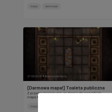
mapy
darmowe
27.08.2020
Brak komentarzy
●
[Darmowa mapa!] Toaleta publiczna
Z przymrużeniem oka, za darmo dla wszystkich -
mapa toalety publicznej. :D
mapy
darmowe