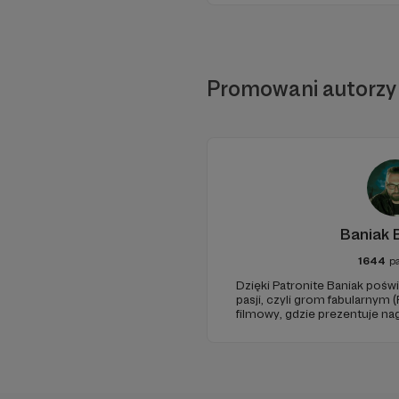
Promowani autorzy
Baniak 
1644
p
Dzięki Patronite Baniak poś
pasji, czyli grom fabularnym 
filmowy, gdzie prezentuje nag
oglądanych przez tysiące Wi
początkujących Mistrzów Gry 