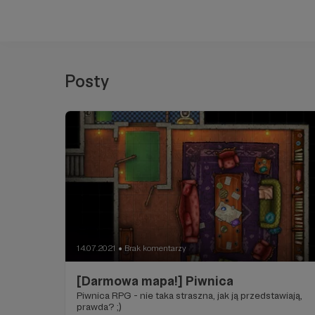
Posty
14.07.2021
Brak komentarzy
●
[Darmowa mapa!] Piwnica
Piwnica RPG - nie taka straszna, jak ją przedstawiają,
prawda? ;)