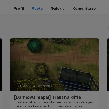
Profil
Posty
Galeria
Komentarze
12.04.2021
Brak komentarzy
●
[Darmowa mapa!] Trakt na klifie
Trakt nad klifem może stać się traktem bez klifu, jeśli
zmienisz kadrowanie. To uniwersalna mapka