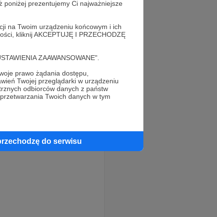
ż poniżej prezentujemy Ci najważniejsze
acji na Twoim urządzeniu końcowym i ich
alności, kliknij AKCEPTUJĘ I PRZECHODZĘ
cję "USTAWIENIA ZAAWANSOWANE".
oje prawo żądania dostępu,
wień Twojej przeglądarki w urządzeniu
trznych odbiorców danych z państw
 przetwarzania Twoich danych w tym
przechodzę do serwisu