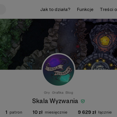
Jak to działa?
Funkcje
Treści 
Gry
Grafika
Blog
Skala Wyzwania
1
10
zł
9 629
zł
patron
miesięcznie
łącznie