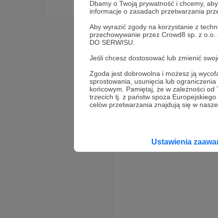
Dbamy o Twoją prywatność i chcemy, abyś 
informacje o zasadach przetwarzania pr
Aby wyrazić zgody na korzystanie z techn
przechowywanie przez Crowd8 sp. z o.o.
DO SERWISU.
Jeśli chcesz dostosować lub zmienić sw
Zgoda jest dobrowolna i możesz ją wyc
sprostowania, usunięcia lub ograniczeni
końcowym. Pamiętaj, że w zależności od
trzecich tj. z państw spoza Europejskie
celów przetwarzania znajdują się w naszej
Ustawienia zaaw