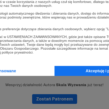
mapy
darmowe
w czasie korzystania z naszych usług czuł się komfortowo, dlatego te
zez nas Twoich danych osobowych.
ologii automatycznego śledzenia i zbierania danych, dostęp do inform
 oraz podmioty zewnętrzne, które wspierają nas w prowadzeniu dział
oje preferencje dotyczące zbierania danych osobowych, wybierz op
ofać w USTAWIENIACH ZAAWANSOWANYCH, gdzie jest także opisane Tw
a przetwarzania danych, a także w dowolnym momencie za pomocą usta
 Twoich ustawień, Twoje dane będą mogły być przekazywane do zewnę
go Obszaru Gospodarczego. Pozostałe szczegółowe informacje na temat
 polityce prywatności.
ansowane
Akceptuję i 
Dołącz do grona Patronów!
Wesprzyj działalność Autora
Skala Wyzwania
już teraz!
Zostań Patronem