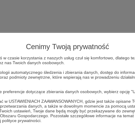
Cenimy Twoją prywatność
w czasie korzystania z naszych usług czuł się komfortowo, dlatego te
zez nas Twoich danych osobowych.
Dołącz do grona Patronów!
ologii automatycznego śledzenia i zbierania danych, dostęp do inform
 oraz podmioty zewnętrzne, które wspierają nas w prowadzeniu dział
Wesprzyj działalność Autora
smok tajwański 臺灣龍
już teraz
oje preferencje dotyczące zbierania danych osobowych, wybierz op
Zostań Patronem
ofać w USTAWIENIACH ZAAWANSOWANYCH, gdzie jest także opisane Tw
a przetwarzania danych, a także w dowolnym momencie za pomocą usta
 Twoich ustawień, Twoje dane będą mogły być przekazywane do zewnę
go Obszaru Gospodarczego. Pozostałe szczegółowe informacje na temat
 polityce prywatności.