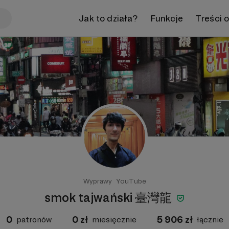
Jak to działa?
Funkcje
Treści 
Wyprawy
YouTube
smok tajwański 臺灣龍
0
0
zł
5 906
zł
patronów
miesięcznie
łącznie