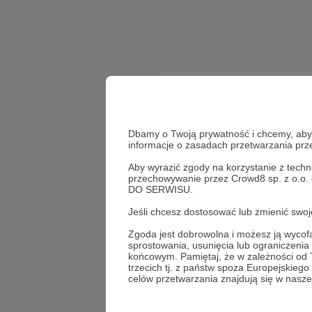
Dbamy o Twoją prywatność i chcemy, abyś 
informacje o zasadach przetwarzania pr
Aby wyrazić zgody na korzystanie z techn
przechowywanie przez Crowd8 sp. z o.o.
DO SERWISU.
Jeśli chcesz dostosować lub zmienić sw
Zgoda jest dobrowolna i możesz ją wyc
sprostowania, usunięcia lub ograniczeni
końcowym. Pamiętaj, że w zależności od
trzecich tj. z państw spoza Europejskie
celów przetwarzania znajdują się w naszej