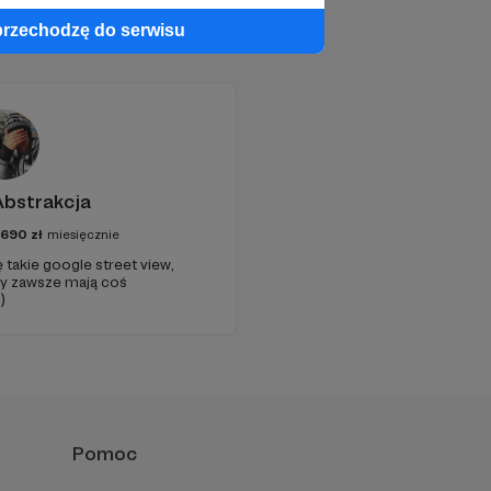
przechodzę do serwisu
Abstrakcja
690
zł
miesięcznie
 takie google street view,
zy zawsze mają coś
)
Pomoc