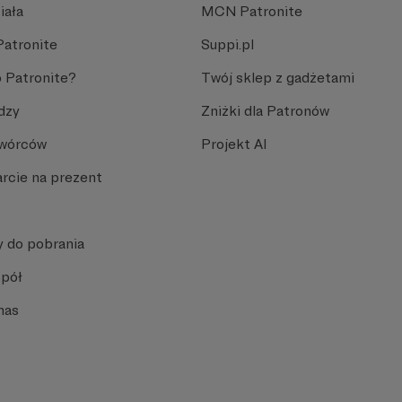
iała
MCN Patronite
Patronite
Suppi.pl
 Patronite?
Twój sklep z gadżetami
dzy
Zniżki dla Patronów
Twórców
Projekt AI
rcie na prezent
y do pobrania
spół
nas