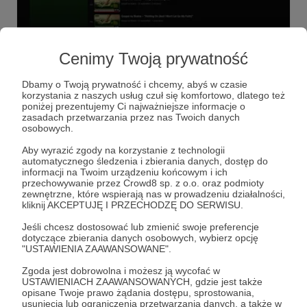
03.02.2023
Brak komentarzy
●
Cenimy Twoją prywatność
Podsumowanie roku 2022
Drodzy Patroni, Dziękujemy za Wasze wsparcie!
Dbamy o Twoją prywatność i chcemy, abyś w czasie
korzystania z naszych usług czuł się komfortowo, dlatego też
gospel
koncert
warsztaty
+7
poniżej prezentujemy Ci najważniejsze informacje o
zasadach przetwarzania przez nas Twoich danych
osobowych.
Aby wyrazić zgody na korzystanie z technologii
automatycznego śledzenia i zbierania danych, dostęp do
informacji na Twoim urządzeniu końcowym i ich
przechowywanie przez Crowd8 sp. z o.o. oraz podmioty
zewnętrzne, które wspierają nas w prowadzeniu działalności,
kliknij AKCEPTUJĘ I PRZECHODZĘ DO SERWISU.
Jeśli chcesz dostosować lub zmienić swoje preferencje
dotyczące zbierania danych osobowych, wybierz opcję
"USTAWIENIA ZAAWANSOWANE".
Zgoda jest dobrowolna i możesz ją wycofać w
USTAWIENIACH ZAAWANSOWANYCH, gdzie jest także
Dołącz do grona Patronów!
opisane Twoje prawo żądania dostępu, sprostowania,
usunięcia lub ograniczenia przetwarzania danych, a także w