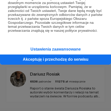
dowolnym momencie za pomocą ustawień Twojej
Wesprzyj działalność Autora
Stowarzyszenie Gospel
przeglądarki w urządzeniu końcowym. Pamiętaj, że w
już teraz!
zależności od Twoich ustawień, Twoje dane będą mogły być
przekazywane do zewnętrznych odbiorców danych z państw
trzecich tj. z państw spoza Europejskiego Obszaru
Gospodarczego. Pozostałe szczegółowe informacje na
Zostań Patronem
temat przetwarzania Twoich danych w tym celów
przetwarzania znajdują się w naszej polityce prywatności.
Ustawienia zaawansowane
Promowani autorzy
Akceptuję i przechodzę do serwisu
Dariusz Rosiak
6536
patronów
111275
zł
miesięcznie
Raport o stanie świata Dariusza Rosiaka to
autorski wybór komentarzy i relacji na temat
wydarzeń na świecie. W formie podcastu albo
programów na żywo z różnych miejsc na
ziemi.