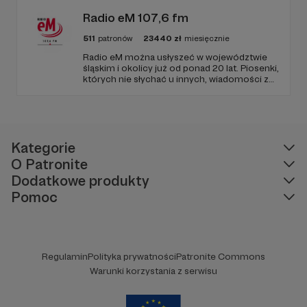
Radio eM 107,6 fm
511
patronów
23440
zł
miesięcznie
Radio eM można usłyszeć w województwie
śląskim i okolicy już od ponad 20 lat. Piosenki,
których nie słychać u innych, wiadomości z
regionu, wartościowe treści, no i dobry
humor. To wszystko znajdziecie u nas.
Jesteście z nami każdego dnia, a teraz
zachęcamy - zostańcie naszymi Patronami!
Kategorie
O Patronite
Dodatkowe produkty
Pomoc
Regulamin
Polityka prywatności
Patronite Commons
Warunki korzystania z serwisu