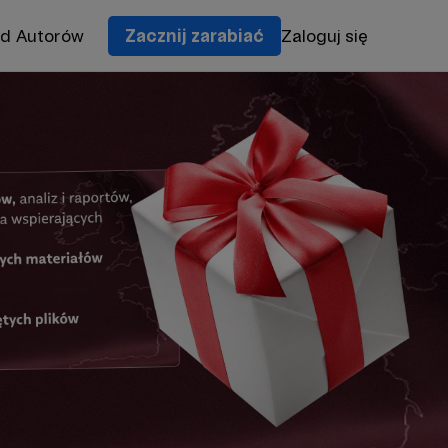
od Autorów
Zacznij zarabiać
Zaloguj się