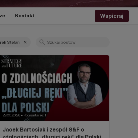
Wspieraj
ze
Kontakt
rek Stefan
29.05.2026
Komentarze: 1
●
Jacek Bartosiak i zespół S&F o
zdolnościach „długiej ręki” dla Polski