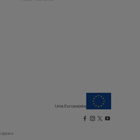
Unia Europejska
R.322414