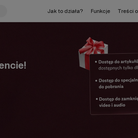
Jak to działa?
Funkcje
Treści 
encie!