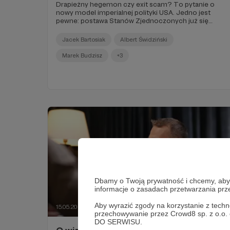
Drapieżny hegemon czy exit scam? To pytanie o
nowy model imperialnej polityki USA. Jedno jest
pewne: postawa Stanów Zjednoczonych już się
zmieniła i nie ma powrotu do poprzedniego stanu,
czyli roli „łagodnego hegemona”.
Jacek Bartosiak
Albert Świdziński
Marek Budzisz
+3
Dbamy o Twoją prywatność i chcemy, abyś 
informacje o zasadach przetwarzania pr
Aby wyrazić zgody na korzystanie z techn
15.05.2026
Komentarze: 2
●
przechowywanie przez Crowd8 sp. z o.o.
DO SERWISU.