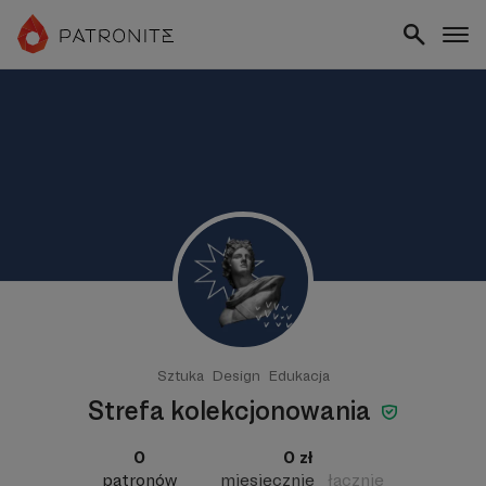
Sztuka
Design
Edukacja
Strefa kolekcjonowania
0
0 zł
patronów
miesięcznie
łącznie