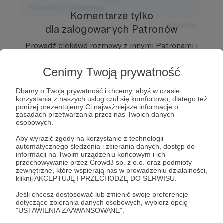
Komentarz użytkownika
Komentarze tylko
Odpowiedz
dla zalogowanych Patronów
Użytkownik
Prowadź ciekawe rozmowy z innymi Patronami i
3 dni temu
Autorem.
Dołącz do Patronów już teraz i odblokuj
dostęp!
Cenimy Twoją prywatność
Komentarz użytkownika
Zostań Patronem
Dbamy o Twoją prywatność i chcemy, abyś w czasie
Odpowiedz
korzystania z naszych usług czuł się komfortowo, dlatego też
poniżej prezentujemy Ci najważniejsze informacje o
Użytkownik
zasadach przetwarzania przez nas Twoich danych
3 dni temu
osobowych.
Aby wyrazić zgody na korzystanie z technologii
Komentarz użytkownika
automatycznego śledzenia i zbierania danych, dostęp do
informacji na Twoim urządzeniu końcowym i ich
przechowywanie przez Crowd8 sp. z o.o. oraz podmioty
Odpowiedz
zewnętrzne, które wspierają nas w prowadzeniu działalności,
kliknij AKCEPTUJĘ I PRZECHODZĘ DO SERWISU.
Jeśli chcesz dostosować lub zmienić swoje preferencje
dotyczące zbierania danych osobowych, wybierz opcję
"USTAWIENIA ZAAWANSOWANE".