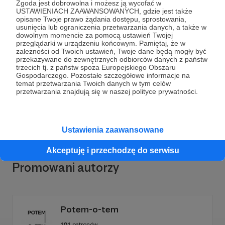
Zgoda jest dobrowolna i możesz ją wycofać w
USTAWIENIACH ZAAWANSOWANYCH, gdzie jest także
opisane Twoje prawo żądania dostępu, sprostowania,
usunięcia lub ograniczenia przetwarzania danych, a także w
dowolnym momencie za pomocą ustawień Twojej
Dołącz do grona Patronów!
przeglądarki w urządzeniu końcowym. Pamiętaj, że w
zależności od Twoich ustawień, Twoje dane będą mogły być
przekazywane do zewnętrznych odbiorców danych z państw
trzecich tj. z państw spoza Europejskiego Obszaru
Wesprzyj działalność Autora
Strefa kolekcjonowania
Gospodarczego. Pozostałe szczegółowe informacje na
już teraz!
temat przetwarzania Twoich danych w tym celów
przetwarzania znajdują się w naszej polityce prywatności.
Zostań Patronem
Ustawienia zaawansowane
Akceptuję i przechodzę do serwisu
Promowani autorzy
Potem-o-tem
101
patronów