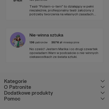
Teatr "Potem-o-tem" to działający w pełni
niezależnie, profesjonalny teatr założony z
potrzeby tworzenia na własnych zasadach.
Od 10 lat szukamy ciekawej formy
opowiadania i oryginalnych przestrzeni do
grania, które w połączeniu z poczuciem
humoru dają zupełnie nową jakość
teatralnego doświadczenia.
Nie-winna sztuka
136
patronów
3576
zł
miesięcznie
No cześć! Jestem Marika i co drugi czwartek
opowiadam Wam w podcaście o nie-winnych
ciekawostkach ze świata sztuki.
Kategorie
O Patronite
Dodatkowe produkty
Pomoc