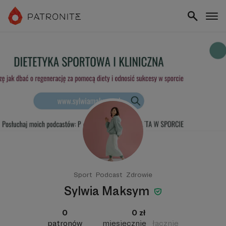
Sport
Podcast
Zdrowie
Sylwia Maksym
0
0 zł
patronów
miesięcznie
łącznie