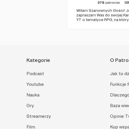
378
patronów
13
Witam Szanownych Gości! Ja
zapraszam Was do swojej Ka
YT o tematyce RPG, na któr
zapisanych sesji oraz coraz 
poradnikowych dla MG i grac
Kategorie
O Patro
Podcast
Jak to dz
Youtube
Funkcje 
Nauka
Dlaczego
Gry
Baza wie
Streamerzy
Opinie 
Film
Kup wspa