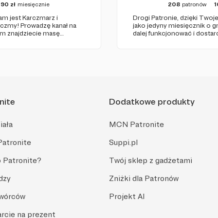
190
zł
miesięcznie
208
patronów
1
m jest Karczmarz i
Drogi Patronie, dzięki Two
rczmy! Prowadzę kanał na
jako jedyny miesięcznik o 
ym znajdziecie masę
dalej funkcjonować i dostar
więcej materiałów
wartościowych treści. I tak 
zy. Oby nam się!
Dziękujemy!
nite
Dodatkowe produkty
iała
MCN Patronite
Patronite
Suppi.pl
 Patronite?
Twój sklep z gadżetami
dzy
Zniżki dla Patronów
Twórców
Projekt AI
rcie na prezent