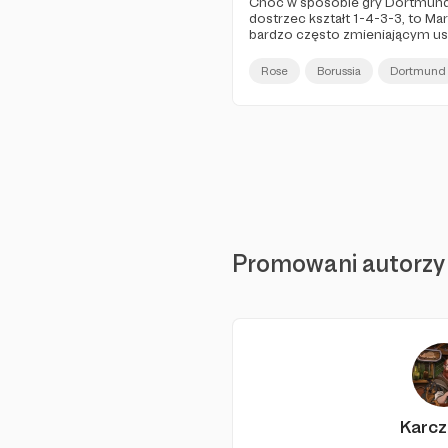
Choć w sposobie gry Dortmun
dostrzec kształt 1-4-3-3, to 
bardzo często zmieniającym us
zależności od przeciwnika, ale 
gry trójką obrońców z tyłu, wy
Rose
Borussia
Dortmund
obok siebie, czy w końcu węższ
klasycznych skrzydłowych.
Promowani autorzy
Karc