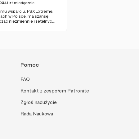
0341
zł
miesięcznie
jemu wsparciu, PSX Extreme,
grach w Polsce, ma szansę
czać niezmiennie rzetelnych i
już od 1997 roku!
Pomoc
FAQ
Kontakt z zespołem Patronite
Zgłoś nadużycie
Rada Naukowa