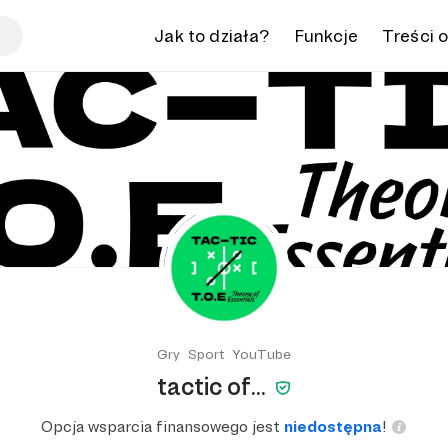
Jak to działa?
Funkcje
Treści 
Gry
Sport
YouTube
tactic of...
Opcja wsparcia finansowego jest
niedostępna
!