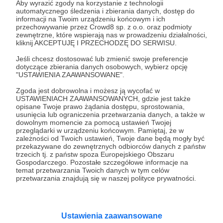
Aby wyrazić zgody na korzystanie z technologii
Matthias Jaissle w Salzburgu trzyma się ustawienia 1-4-4-
automatycznego śledzenia i zbierania danych, dostęp do
2 w diamencie z bocznymi obrońcami (Nissen, Ulmer)
informacji na Twoim urządzeniu końcowym i ich
zapewniającymi drużynie szerokość z głęboko cofającym
przechowywanie przez Crowd8 sp. z o.o. oraz podmioty
się w obronie defensywnym pomocnikiem, który tworzy
zewnętrzne, które wspierają nas w prowadzeniu działalności,
ze środkowymi obrońcami tylną trójkę.
Jaissle
RedBull
Salzburg
+2
kliknij AKCEPTUJĘ I PRZECHODZĘ DO SERWISU.
Jeśli chcesz dostosować lub zmienić swoje preferencje
dotyczące zbierania danych osobowych, wybierz opcję
"USTAWIENIA ZAAWANSOWANE".
Zgoda jest dobrowolna i możesz ją wycofać w
USTAWIENIACH ZAAWANSOWANYCH, gdzie jest także
opisane Twoje prawo żądania dostępu, sprostowania,
usunięcia lub ograniczenia przetwarzania danych, a także w
Promowani autorzy
dowolnym momencie za pomocą ustawień Twojej
przeglądarki w urządzeniu końcowym. Pamiętaj, że w
zależności od Twoich ustawień, Twoje dane będą mogły być
przekazywane do zewnętrznych odbiorców danych z państw
trzecich tj. z państw spoza Europejskiego Obszaru
Karczmarz
Gospodarczego. Pozostałe szczegółowe informacje na
temat przetwarzania Twoich danych w tym celów
378
patronów
13072
zł
miesięcznie
przetwarzania znajdują się w naszej polityce prywatności.
Witam Szanownych Gości! Jam jest
Karczmarz i zapraszam Was do swojej
Karczmy! Prowadzę kanał na YT o tematyce
RPG, na którym znajdziecie masę zapisanych
Ustawienia zaawansowane
sesji oraz coraz więcej materiałów