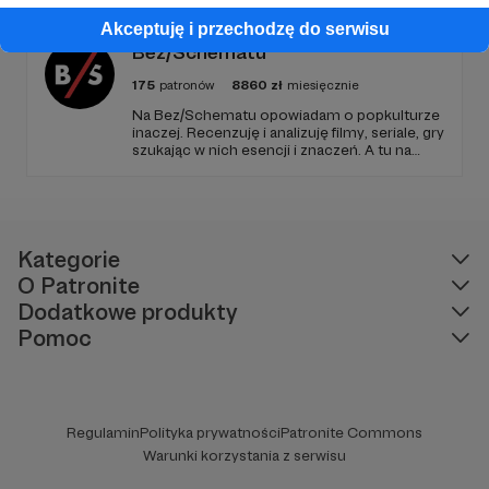
poradnikowych dla MG i graczy. Oby nam się!
Akceptuję i przechodzę do serwisu
Bez/Schematu
175
patronów
8860
zł
miesięcznie
Na Bez/Schematu opowiadam o popkulturze
inaczej. Recenzuję i analizuję filmy, seriale, gry
szukając w nich esencji i znaczeń. A tu na
Patronite Twoje wsparcie finansuje naszą
działalność (montaż, okładki, research) oraz
pracę utalentowanych artystów.
Kategorie
O Patronite
Dodatkowe produkty
Pomoc
Regulamin
Polityka prywatności
Patronite Commons
Warunki korzystania z serwisu