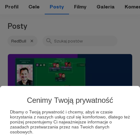
Profil
Cele
Posty
Filmy
Galeria
Komen
Posty
RedBull
Cenimy Twoją prywatność
Dbamy o Twoją prywatność i chcemy, abyś w czasie
korzystania z naszych usług czuł się komfortowo, dlatego też
poniżej prezentujemy Ci najważniejsze informacje o
12.07.2022
Brak komentarzy
●
zasadach przetwarzania przez nas Twoich danych
osobowych.
Matthias Jaissle. Ofensywny diament