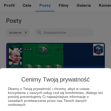
Profil
Cele
Posty
Filmy
Galeria
Komen
Posty
Auxerre
Cenimy Twoją prywatność
Dbamy o Twoją prywatność i chcemy, abyś w czasie
korzystania z naszych usług czuł się komfortowo, dlatego też
poniżej prezentujemy Ci najważniejsze informacje o
30.08.2022
Brak komentarzy
●
zasadach przetwarzania przez nas Twoich danych
osobowych.
Jean-Marc Furlan. Mobilne skrzydła