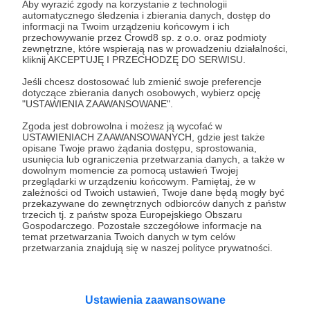
Aby wyrazić zgody na korzystanie z technologii
Auxerre pod kierunkiem Furlana ustawia się w formacji 1-
automatycznego śledzenia i zbierania danych, dostęp do
4-1-4-1 z wysoko ustawionymi liniami nacisku. Budując
informacji na Twoim urządzeniu końcowym i ich
swoje akcje od tyłu przyjmują często kształt 1-4-2-4 z
przechowywanie przez Crowd8 sp. z o.o. oraz podmioty
wysoko grającymi skrzydłowymi oraz wyżej
zewnętrzne, które wspierają nas w prowadzeniu działalności,
wychodzącymi bocznymi obrońcami w miarę
Furlan
Auxerre
Ligue1
+2
kliknij AKCEPTUJĘ I PRZECHODZĘ DO SERWISU.
postępowania akcji.
Jeśli chcesz dostosować lub zmienić swoje preferencje
dotyczące zbierania danych osobowych, wybierz opcję
"USTAWIENIA ZAAWANSOWANE".
Zgoda jest dobrowolna i możesz ją wycofać w
USTAWIENIACH ZAAWANSOWANYCH, gdzie jest także
opisane Twoje prawo żądania dostępu, sprostowania,
usunięcia lub ograniczenia przetwarzania danych, a także w
Promowani autorzy
dowolnym momencie za pomocą ustawień Twojej
przeglądarki w urządzeniu końcowym. Pamiętaj, że w
zależności od Twoich ustawień, Twoje dane będą mogły być
przekazywane do zewnętrznych odbiorców danych z państw
trzecich tj. z państw spoza Europejskiego Obszaru
Bez/Schematu
Gospodarczego. Pozostałe szczegółowe informacje na
temat przetwarzania Twoich danych w tym celów
176
patronów
8860
zł
miesięcznie
przetwarzania znajdują się w naszej polityce prywatności.
Na Bez/Schematu opowiadam o popkulturze
inaczej. Recenzuję i analizuję filmy, seriale, gry
szukając w nich esencji i znaczeń. A tu na
Patronite Twoje wsparcie finansuje naszą
Ustawienia zaawansowane
działalność (montaż, okładki, research) oraz