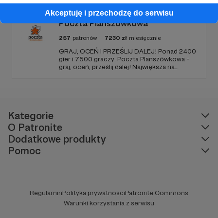
pracę utalentowanych artystów.
Akceptuję i przechodzę do serwisu
Poczta Planszówkowa
257
patronów
7230
zł
miesięcznie
GRAJ, OCEŃ I PRZEŚLIJ DALEJ! Ponad 2400
gier i 7500 graczy. Poczta Planszówkowa -
graj, oceń, prześlij dalej! Największa na
świecie akcja gamecrossingowa.
Kategorie
O Patronite
Dodatkowe produkty
Pomoc
Regulamin
Polityka prywatności
Patronite Commons
Warunki korzystania z serwisu