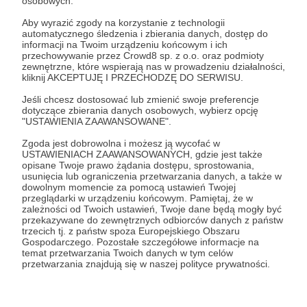
osobowych.
szybkość.
Dyscyplina i szybkość najlepiej opisują styl, który Nuno
Aby wyrazić zgody na korzystanie z technologii
Espirito Santo wprowadził do Nottingham Forest.
automatycznego śledzenia i zbierania danych, dostęp do
Zazwyczaj korzysta z formacji 1-4-2-3-1, ale kształt ma
informacji na Twoim urządzeniu końcowym i ich
tutaj mniejsze znaczenie – kluczem jest sekwencja
przechowywanie przez Crowd8 sp. z o.o. oraz podmioty
błyskawicznych przejść z obrony do ataku.
zewnętrzne, które wspierają nas w prowadzeniu działalności,
Nuno Espirito Santo
Espirito Santo
nottingham
kliknij AKCEPTUJĘ I PRZECHODZĘ DO SERWISU.
+3
Jeśli chcesz dostosować lub zmienić swoje preferencje
dotyczące zbierania danych osobowych, wybierz opcję
"USTAWIENIA ZAAWANSOWANE".
Zgoda jest dobrowolna i możesz ją wycofać w
USTAWIENIACH ZAAWANSOWANYCH, gdzie jest także
opisane Twoje prawo żądania dostępu, sprostowania,
usunięcia lub ograniczenia przetwarzania danych, a także w
dowolnym momencie za pomocą ustawień Twojej
Promowani autorzy
przeglądarki w urządzeniu końcowym. Pamiętaj, że w
zależności od Twoich ustawień, Twoje dane będą mogły być
przekazywane do zewnętrznych odbiorców danych z państw
trzecich tj. z państw spoza Europejskiego Obszaru
Gospodarczego. Pozostałe szczegółowe informacje na
temat przetwarzania Twoich danych w tym celów
Karczmarz
przetwarzania znajdują się w naszej polityce prywatności.
378
patronów
13190
zł
miesięcznie
Witam Szanownych Gości! Jam jest