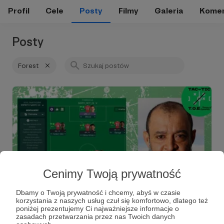
Profil
Cele
Posty
Filmy
Galeria
Komen
Posty
Forest
Cenimy Twoją prywatność
Dbamy o Twoją prywatność i chcemy, abyś w czasie
29.05.2025
Brak komentarzy
●
korzystania z naszych usług czuł się komfortowo, dlatego też
poniżej prezentujemy Ci najważniejsze informacje o
Nuno Espirito Santo. Dyscyplina i
zasadach przetwarzania przez nas Twoich danych