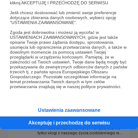
kliknij AKCEPTUJĘ I PRZECHODZĘ DO SERWISU.
Jeśli chcesz dostosować lub zmienić swoje preferencje
dotyczące zbierania danych osobowych, wybierz opcję
"USTAWIENIA ZAAWANSOWANE".
Promowani autorzy
Zgoda jest dobrowolna i możesz ją wycofać w
USTAWIENIACH ZAAWANSOWANYCH, gdzie jest także
opisane Twoje prawo żądania dostępu, sprostowania,
usunięcia lub ograniczenia przetwarzania danych, a także w
BezPlanu
dowolnym momencie za pomocą ustawień Twojej
przeglądarki w urządzeniu końcowym. Pamiętaj, że w
423
patronów
15420
zł
miesięcznie
zależności od Twoich ustawień, Twoje dane będą mogły być
przekazywane do zewnętrznych odbiorców danych z państw
Projekt BezPlanu powstał 11 lutego 2017
trzecich tj. z państw spoza Europejskiego Obszaru
roku, kiedy to na kanale o tej samej nazwie
Gospodarczego. Pozostałe szczegółowe informacje na
pojawił się pierwszy film
temat przetwarzania Twoich danych w tym celów
przetwarzania znajdują się w naszej polityce prywatności.
Anitawu
Ustawienia zaawansowane
333
patronów
12090
zł
miesięcznie
Akceptuję i przechodzę do serwisu
Hej! Tu Anita i Tomek - twórcy kanału
YouTube anitawu, na którym znajdziesz nie
tylko vlogi z naszego życia codziennego w
USA, ale również różne ciekawostki,