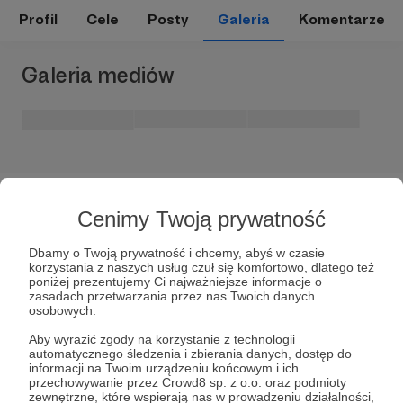
Profil
Cele
Posty
Galeria
Komentarze
Galeria mediów
Cenimy Twoją prywatność
Dbamy o Twoją prywatność i chcemy, abyś w czasie
korzystania z naszych usług czuł się komfortowo, dlatego też
Dołącz do grona Patronów!
poniżej prezentujemy Ci najważniejsze informacje o
zasadach przetwarzania przez nas Twoich danych
osobowych.
Wesprzyj działalność Autora
Tam Idę Blog
już teraz!
Aby wyrazić zgody na korzystanie z technologii
automatycznego śledzenia i zbierania danych, dostęp do
informacji na Twoim urządzeniu końcowym i ich
Zostań Patronem
przechowywanie przez Crowd8 sp. z o.o. oraz podmioty
zewnętrzne, które wspierają nas w prowadzeniu działalności,