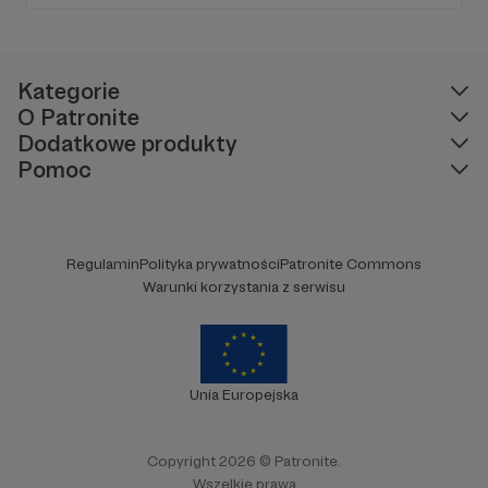
inspiracje do podróży i masę dobrego
humoru! Zapraszamy Cię do zapoznania się z
naszą działalnością i do wsparcia naszej
twórczości!
Kategorie
O Patronite
Dodatkowe produkty
Pomoc
Regulamin
Polityka prywatności
Patronite Commons
Warunki korzystania z serwisu
Unia Europejska
Copyright 2026 © Patronite.
Wszelkie prawa