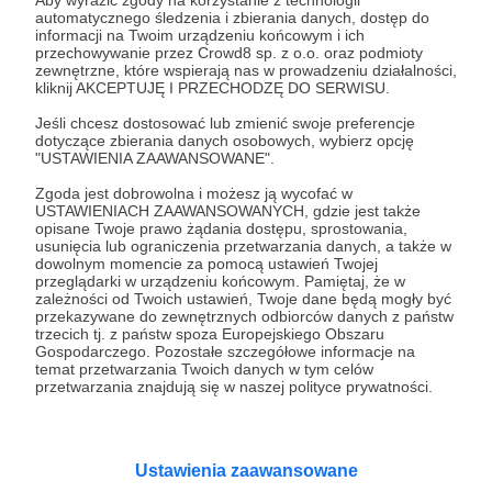
Aby wyrazić zgody na korzystanie z technologii
automatycznego śledzenia i zbierania danych, dostęp do
Wesprzyj działalność Autora
Teatr Kamila
informacji na Twoim urządzeniu końcowym i ich
przechowywanie przez Crowd8 sp. z o.o. oraz podmioty
Maćkowiaka
już teraz!
zewnętrzne, które wspierają nas w prowadzeniu działalności,
kliknij AKCEPTUJĘ I PRZECHODZĘ DO SERWISU.
Jeśli chcesz dostosować lub zmienić swoje preferencje
Zostań Patronem
dotyczące zbierania danych osobowych, wybierz opcję
"USTAWIENIA ZAAWANSOWANE".
Zgoda jest dobrowolna i możesz ją wycofać w
USTAWIENIACH ZAAWANSOWANYCH, gdzie jest także
opisane Twoje prawo żądania dostępu, sprostowania,
Promowani autorzy
usunięcia lub ograniczenia przetwarzania danych, a także w
dowolnym momencie za pomocą ustawień Twojej
przeglądarki w urządzeniu końcowym. Pamiętaj, że w
zależności od Twoich ustawień, Twoje dane będą mogły być
przekazywane do zewnętrznych odbiorców danych z państw
trzecich tj. z państw spoza Europejskiego Obszaru
Magda i sznurek
Gospodarczego. Pozostałe szczegółowe informacje na
temat przetwarzania Twoich danych w tym celów
115
patronów
1805
zł
miesięcznie
przetwarzania znajdują się w naszej polityce prywatności.
Od 2017 roku poprzez kanał youtube "Magda
i sznurek" uczę jak dziergać, a poprzez swoje
media społecznościowe staram się zarażać
pasją do szydełkowania. Kocham to co robię i
Ustawienia zaawansowane
pragnę, żeby poczuli to inni! :)