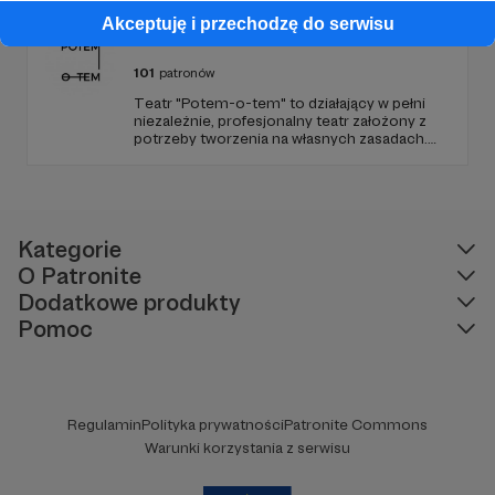
Akceptuję i przechodzę do serwisu
Potem-o-tem
101
patronów
Teatr "Potem-o-tem" to działający w pełni
niezależnie, profesjonalny teatr założony z
potrzeby tworzenia na własnych zasadach.
Od 10 lat szukamy ciekawej formy
opowiadania i oryginalnych przestrzeni do
grania, które w połączeniu z poczuciem
humoru dają zupełnie nową jakość
teatralnego doświadczenia.
Kategorie
O Patronite
Dodatkowe produkty
Pomoc
Regulamin
Polityka prywatności
Patronite Commons
Warunki korzystania z serwisu