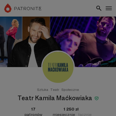
Sztuka
Teatr
Społeczne
Teatr Kamila Maćkowiaka
17
1 250 zł
patronów
miesięcznie
łącznie