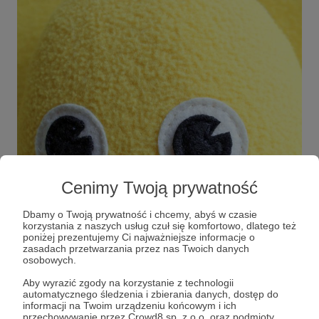
Cenimy Twoją prywatność
Dbamy o Twoją prywatność i chcemy, abyś w czasie
korzystania z naszych usług czuł się komfortowo, dlatego też
poniżej prezentujemy Ci najważniejsze informacje o
zasadach przetwarzania przez nas Twoich danych
osobowych.
Aby wyrazić zgody na korzystanie z technologii
automatycznego śledzenia i zbierania danych, dostęp do
nazywam się melon i na tym należałoby
informacji na Twoim urządzeniu końcowym i ich
przechowywanie przez Crowd8 sp. z o.o. oraz podmioty