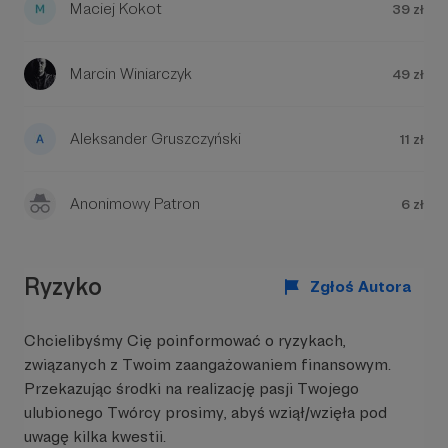
Maciej Kokot
39 zł
Marcin Winiarczyk
49 zł
Aleksander Gruszczyński
11 zł
plany na dalszą przyszłość:
Anonimowy Patron
6 zł
chętnie poznam zamożnego skandynawa
najlepiej pochodzenia czeskiego lub
czechosłowackiego. taki ktoś łączyłby w sobie
moje ulubione cechy osobowości: byłby
Ryzyko
Zgłoś Autora
opanowany i chłodny w połączeniu z byciem
gwałtownym i gorącym. do tego kocham
każdego kto mówi w języku arabeli.
Chcielibyśmy Cię poinformować o ryzykach,
związanych z Twoim zaangażowaniem finansowym.
Przekazując środki na realizację pasji Twojego
ulubionego Twórcy prosimy, abyś wziął/wzięła pod
uwagę kilka kwestii.