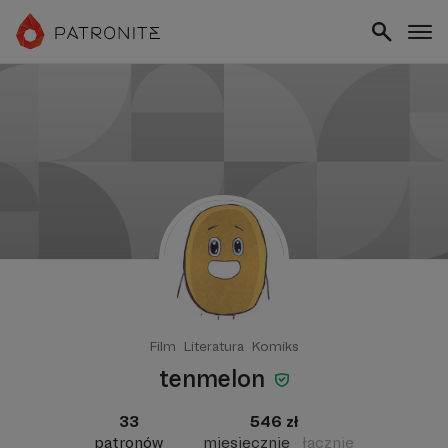
Film
Literatura
Komiks
tenmelon
33
546 zł
patronów
miesięcznie
łącznie