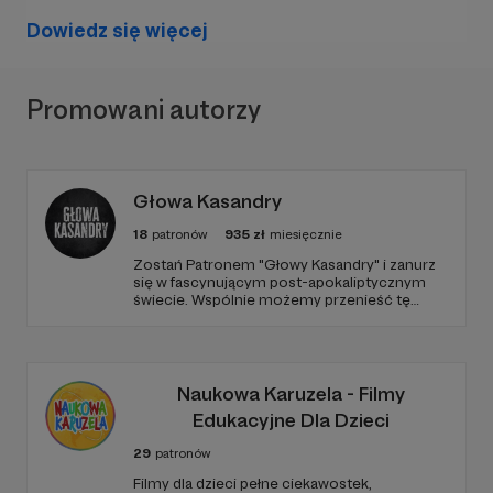
Dowiedz się więcej
Promowani autorzy
Głowa Kasandry
18
patronów
935
zł
miesięcznie
​Zostań Patronem "Głowy Kasandry" i zanurz
się w fascynującym post-apokaliptycznym
świecie. Wspólnie możemy przenieść tę
niezwykłą historię na duży ekran. Dołącz do
nas już teraz i weź udział w tworzeniu czegoś
wyjątkowego!
ps. proszę o wsparcie. pragnę wyjechać do japonii
Naukowa Karuzela - Filmy
ale jakaś pradawna siła trzyma mnie tu niczym
Edukacyjne Dla Dzieci
miska z zabetonowanymi stopami. jestem specką
od reklam i chętnie coś zareklamuję tak jak tytus
29
patronów
mediamarkt
Filmy dla dzieci pełne ciekawostek,