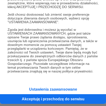
poprzestać. ale nie mogę. no to napiszę najpierw
zewnętrzne, które wspierają nas w prowadzeniu działalności,
trochę o historii:
kliknij AKCEPTUJĘ I PRZECHODZĘ DO SERWISU.
Rozwiń opis
Jeśli chcesz dostosować lub zmienić swoje preferencje
dotyczące zbierania danych osobowych, wybierz opcję
"USTAWIENIA ZAAWANSOWANE".
Zgoda jest dobrowolna i możesz ją wycofać w
Cele
USTAWIENIACH ZAAWANSOWANYCH, gdzie jest także
opisane Twoje prawo żądania dostępu, sprostowania,
usunięcia lub ograniczenia przetwarzania danych, a także w
dowolnym momencie za pomocą ustawień Twojej
tenmelon w japonia
przeglądarki w urządzeniu końcowym. Pamiętaj, że w
zależności od Twoich ustawień, Twoje dane będą mogły być
przekazywane do zewnętrznych odbiorców danych z państw
3 753 zł
3 207 zł
trzecich tj. z państw spoza Europejskiego Obszaru
miesięcznie
brakuje
Gospodarczego. Pozostałe szczegółowe informacje na
temat przetwarzania Twoich danych w tym celów
przetwarzania znajdują się w naszej polityce prywatności.
14%
wyjechać do japonii aby tam robić
melony i w ten sposób edukować lud
który pozostał na tej ziemi
Ustawienia zaawansowane
Akceptuję i przechodzę do serwisu