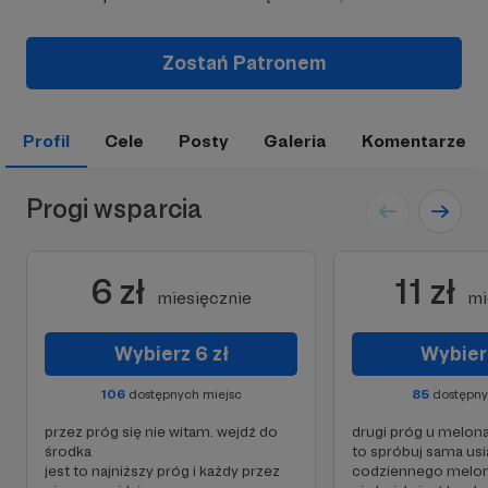
Zostań Patronem
Profil
Cele
Posty
Galeria
Komentarze
Progi wsparcia
6 zł
11 zł
miesięcznie
mi
Wybierz 6 zł
Wybierz
106
dostępnych miejsc
85
dostępny
przez próg się nie witam. wejdź do
drugi próg u melona
środka
to spróbuj sama usi
jest to najniższy próg i każdy przez
codziennego melon