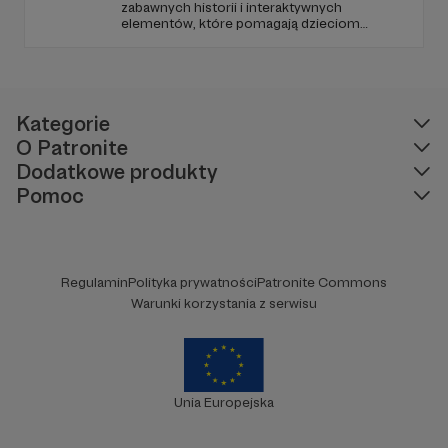
zabawnych historii i interaktywnych
elementów, które pomagają dzieciom
rozwijać ciekawość świata, umiejętności
logicznego myślenia oraz zdolności
rozwiązywania problemów. W każdym
odcinku stawiamy na wartościową edukację
podaną w przystępny i angażujący sposób.
Kategorie
O Patronite
Dodatkowe produkty
Pomoc
Regulamin
Polityka prywatności
Patronite Commons
Warunki korzystania z serwisu
Unia Europejska