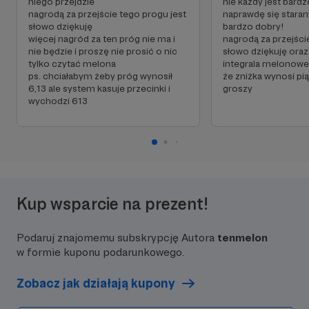
niego przejdzie
nie każdy jest bardz
nagrodą za przejście tego progu jest
naprawdę się staram
słowo dziękuję
bardzo dobry!
więcej nagród za ten próg nie ma i
nagrodą za przejści
nie będzie i proszę nie prosić o nic
słowo dziękuję oraz
tylko czytać melona
integrala melonow
ps. chciałabym żeby próg wynosił
że zniżka wynosi pią
6,13 ale system kasuje przecinki i
groszy
wychodzi 613
Kup wsparcie na prezent!
Podaruj znajomemu subskrypcję Autora
tenmelon
w formie kuponu podarunkowego.
Zobacz jak działają kupony