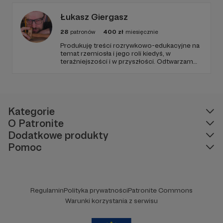
Łukasz Giergasz
28
patronów
400
zł
miesięcznie
Produkuję treści rozrywkowo-edukacyjne na
temat rzemiosła i jego roli kiedyś, w
teraźniejszości i w przyszłości. Odtwarzam
zapomniane techniki. Przybliżam
wymierające zawody. Wszystko to podlane
delikatnie historycznym sosem i
ciekawostkami z pogranicza humanizmu i
technologii.
Kategorie
O Patronite
Dodatkowe produkty
Pomoc
Regulamin
Polityka prywatności
Patronite Commons
Warunki korzystania z serwisu