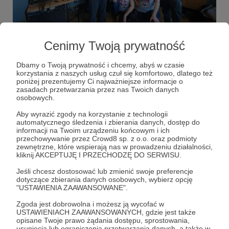
18.02.2020
Brak komentarzy
●
Cenimy Twoją prywatność
"Rzućcie grosz Syrenie..."
Specjalnie dla naszych przyszłych i obecnych kibiców
Dbamy o Twoją prywatność i chcemy, abyś w czasie
zaśpiewałyśmy i nakręciłyśmy teledysk do słynnej ballady
korzystania z naszych usług czuł się komfortowo, dlatego też
"Toss a coin to your Witcher" <3 Miłego oglądania i niech
poniżej prezentujemy Ci najważniejsze informacje o
idzie w świat! ;)
zasadach przetwarzania przez nas Twoich danych
warsawsirens
americanfootball
playlikeagirl
+6
osobowych.
Aby wyrazić zgody na korzystanie z technologii
automatycznego śledzenia i zbierania danych, dostęp do
informacji na Twoim urządzeniu końcowym i ich
przechowywanie przez Crowd8 sp. z o.o. oraz podmioty
zewnętrzne, które wspierają nas w prowadzeniu działalności,
kliknij AKCEPTUJĘ I PRZECHODZĘ DO SERWISU.
Jeśli chcesz dostosować lub zmienić swoje preferencje
dotyczące zbierania danych osobowych, wybierz opcję
"USTAWIENIA ZAAWANSOWANE".
Zgoda jest dobrowolna i możesz ją wycofać w
USTAWIENIACH ZAAWANSOWANYCH, gdzie jest także
opisane Twoje prawo żądania dostępu, sprostowania,
usunięcia lub ograniczenia przetwarzania danych, a także w