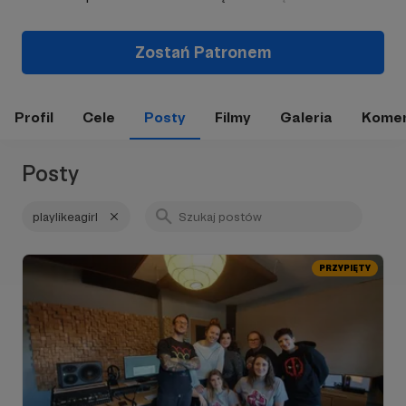
Zostań Patronem
Profil
Cele
Posty
Filmy
Galeria
Komen
Posty
playlikeagirl
PRZYPIĘTY