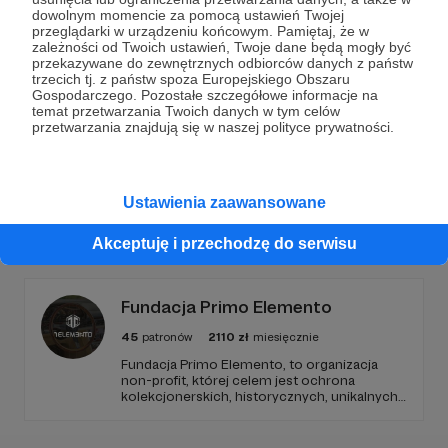
Dołącz do grona Patronów!
dowolnym momencie za pomocą ustawień Twojej
przeglądarki w urządzeniu końcowym. Pamiętaj, że w
zależności od Twoich ustawień, Twoje dane będą mogły być
Wesprzyj działalność Autora
Warsaw Sirens
już teraz!
przekazywane do zewnętrznych odbiorców danych z państw
trzecich tj. z państw spoza Europejskiego Obszaru
Gospodarczego. Pozostałe szczegółowe informacje na
Zostań Patronem
temat przetwarzania Twoich danych w tym celów
przetwarzania znajdują się w naszej polityce prywatności.
Ustawienia zaawansowane
Promowani autorzy
Akceptuję i przechodzę do serwisu
Fundacja Primo Elemento
45
patronów
2110
zł
miesięcznie
Fundacja Primo Elemento, to organizacja
non-profit, której celem jest ochrona
kolekcjonerskich, historycznych, unikalnych
dzieł motoryzacji.