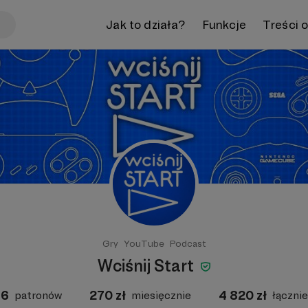
Jak to działa?
Funkcje
Treści 
Gry
YouTube
Podcast
Wciśnij Start
6
270
zł
4 820
zł
patronów
miesięcznie
łącznie