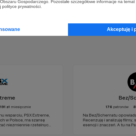
go Obszaru Gospodarczego. Pozostałe szczegółowe informacje na temat
Zostań Patronem
 polityce prywatności.
ansowane
Akceptuję i 
xtreme
Bez/S
191
zł
miesięcznie
176
patronów
8
emu wsparciu, PSX Extreme,
Na Bez/Schematu opowiadam
ach w Polsce, ma szansę
Recenzuję i analizuję filmy, 
zać niezmiennie rzetelnych i
esencji i znaczeń. A tu na 
uż od 1997 roku!
finansuje naszą działalność 
oraz pracę utalentowanych 