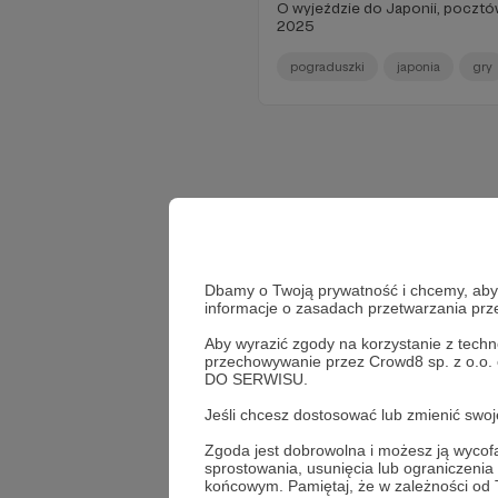
O wyjeździe do Japonii, pocztó
2025
pograduszki
japonia
gry
Dbamy o Twoją prywatność i chcemy, abyś 
informacje o zasadach przetwarzania pr
Aby wyrazić zgody na korzystanie z techn
przechowywanie przez Crowd8 sp. z o.o.
DO SERWISU.
Jeśli chcesz dostosować lub zmienić sw
Zgoda jest dobrowolna i możesz ją wyc
sprostowania, usunięcia lub ograniczeni
końcowym. Pamiętaj, że w zależności od