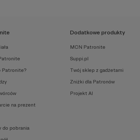
nite
Dodatkowe produkty
iała
MCN Patronite
Patronite
Suppi.pl
 Patronite?
Twój sklep z gadżetami
dzy
Zniżki dla Patronów
Twórców
Projekt AI
rcie na prezent
y do pobrania
spół