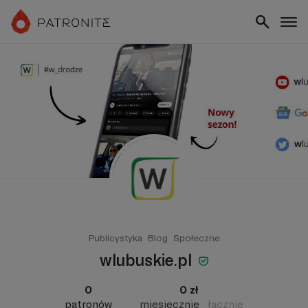
Publicystyka
Blog
Społeczne
wlubuskie.pl
0
0 zł
patronów
miesięcznie
łącznie