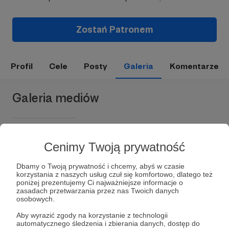
Zostań Patronem
Profil
Cele
Posty
Galeria
Komentarze
Galeria mediów
Cenimy Twoją prywatność
Dbamy o Twoją prywatność i chcemy, abyś w czasie
korzystania z naszych usług czuł się komfortowo, dlatego też
poniżej prezentujemy Ci najważniejsze informacje o
zasadach przetwarzania przez nas Twoich danych
osobowych.
Dołącz do grona Patronów!
Aby wyrazić zgody na korzystanie z technologii
automatycznego śledzenia i zbierania danych, dostęp do
Wesprzyj działalność Autora
wlubuskie.pl
już teraz!