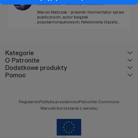
858
patronów
35035
zł
miesięcznie
Marcin Matczak - prawnik i komentator spraw
publicznych, autor książek
popularnonaukowych, felietonista Gazety
Wyborczej, autor podkastów i filmów
edukacyjnych. Mówi jasno o prawie, filozofii i
języku. Promuje umiarkowanie w życiu
publicznym, walczy z plemiennością i
bańkami informacyjnymi.
Kategorie
O Patronite
Dodatkowe produkty
Pomoc
Regulamin
Polityka prywatności
Patronite Commons
Warunki korzystania z serwisu