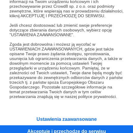
informacji na Twoim urządzeniu końcowym i ich
przechowywanie przez Crowd8 sp. z o.o. oraz podmioty
zewnętrzne, które wspierają nas w prowadzeniu działalności,
kliknij AKCEPTUJĘ I PRZECHODZĘ DO SERWISU.
Zostań Patronem
Jeśli chcesz dostosować lub zmienić swoje preferencje
dotyczące zbierania danych osobowych, wybierz opcję
"USTAWIENIA ZAAWANSOWANE".
Zgoda jest dobrowolna i możesz ją wycofać w
Promowani autorzy
USTAWIENIACH ZAAWANSOWANYCH, gdzie jest także
opisane Twoje prawo żądania dostępu, sprostowania,
usunięcia lub ograniczenia przetwarzania danych, a także w
dowolnym momencie za pomocą ustawień Twojej
przeglądarki w urządzeniu końcowym. Pamiętaj, że w
zależności od Twoich ustawień, Twoje dane będą mogły być
Radio Wnet
przekazywane do zewnętrznych odbiorców danych z państw
trzecich tj. z państw spoza Europejskiego Obszaru
4423
patronów
171095
zł
miesięcznie
Gospodarczego. Pozostałe szczegółowe informacje na
temat przetwarzania Twoich danych w tym celów
Radio Wnet to radio z duszą! Tworzą je ludzie
przetwarzania znajdują się w naszej polityce prywatności.
z pasją, którzy dbają o to, aby słuchaczom
dostarczyć maksimum rzetelnego
dziennikarstwa. A mogą to robić, ponieważ
Radio Wnet jest w pełni niezależne i… wolne!
Zachowanie tej właśnie wolności zależy dziś
Ustawienia zaawansowane
od Twojego wsparcia!
Profesor Matczak
Akceptuję i przechodzę do serwisu