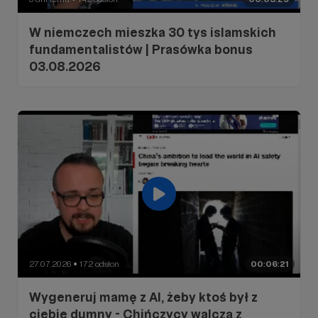
W niemczech mieszka 30 tys islamskich
fundamentalistów | Prasówka bonus
03.08.2026
27.07.2026
172 odsłon
00:06:21
●
Wygeneruj mamę z AI, żeby ktoś był z
ciebie dumny - Chińczycy walczą z