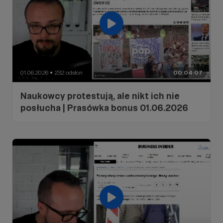
01.06.2026
232 odsłon
00:04:07
●
Naukowcy protestują, ale nikt ich nie
posłucha | Prasówka bonus 01.06.2026