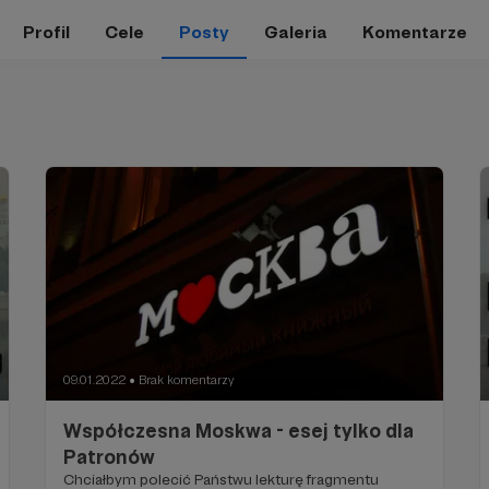
Profil
Cele
Posty
Galeria
Komentarze
09.01.2022
Brak komentarzy
●
Współczesna Moskwa - esej tylko dla
Patronów
Chciałbym polecić Państwu lekturę fragmentu