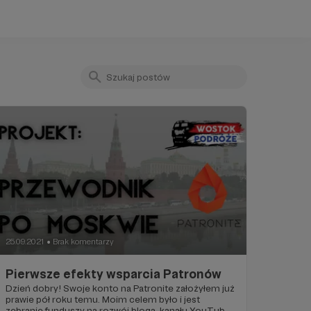
25.09.2021
Brak komentarzy
●
Pierwsze efekty wsparcia Patronów
Dzień dobry! Swoje konto na Patronite założyłem już
prawie pół roku temu. Moim celem było i jest
zebranie funduszy na rozwój bloga, kanału YouTube