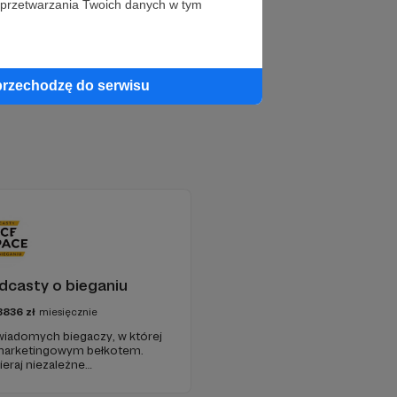
 przetwarzania Twoich danych w tym
przechodzę do serwisu
casty o bieganiu
3836
zł
miesięcznie
wiadomych biegaczy, w której
 marketingowym bełkotem.
eraj niezależne
lacje z najważniejszych
ozwój narzędzi tworzonych z