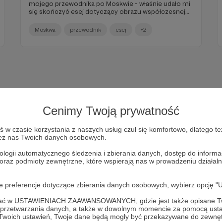
mojego przewodnika po Moskwie - właśnie udało mi
się skończyć esej dotyczący obrazu współczesnej
stolicy Rosji. Liczę, że będzie to interesująca lektura i
jednocześnie zastrzegam, że tekst dopiero będzie
Moskwa
przewodnik
esej
+2
poddawany profesjonalnej korekcie, stąd proszę o
wyrozumiałość w temacie interpunkcji czy składni.
Cenimy Twoją prywatność
w czasie korzystania z naszych usług czuł się komfortowo, dlatego te
zez nas Twoich danych osobowych.
ologii automatycznego śledzenia i zbierania danych, dostęp do inform
 oraz podmioty zewnętrzne, które wspierają nas w prowadzeniu dział
Dołącz do grona Patronów!
oje preferencje dotyczące zbierania danych osobowych, wybierz op
ofać w USTAWIENIACH ZAAWANSOWANYCH, gdzie jest także opisane Tw
yj działalność Autora
Wostok Podróże - Tomek Jeżowski
ju
a przetwarzania danych, a także w dowolnym momencie za pomocą usta
 Twoich ustawień, Twoje dane będą mogły być przekazywane do zewnę