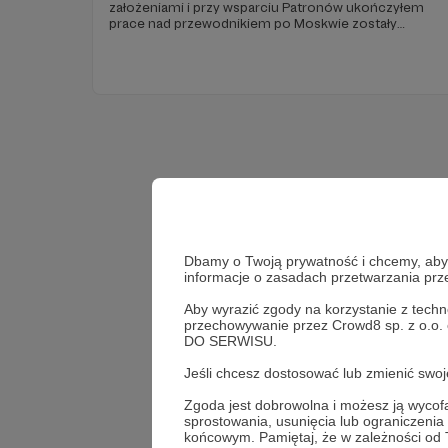
założeniami i przy wsparciu Patronów ukończyłem
prace nad przewodnikiem po Moskwie zostały
zakończone. Moje dzieło jest dostępne dla Patronów
bezpłatnie w postaci e-booka. Z uwagi na toczącą
się wojnę na Ukrainie zrezygnowałem z wydania
egzemplarzy drukowanych.
Dbamy o Twoją prywatność i chcemy, abyś 
informacje o zasadach przetwarzania pr
Aby wyrazić zgody na korzystanie z techn
przechowywanie przez Crowd8 sp. z o.o.
DO SERWISU.
Jeśli chcesz dostosować lub zmienić sw
Zgoda jest dobrowolna i możesz ją wyc
Wesprz
sprostowania, usunięcia lub ograniczeni
końcowym. Pamiętaj, że w zależności od