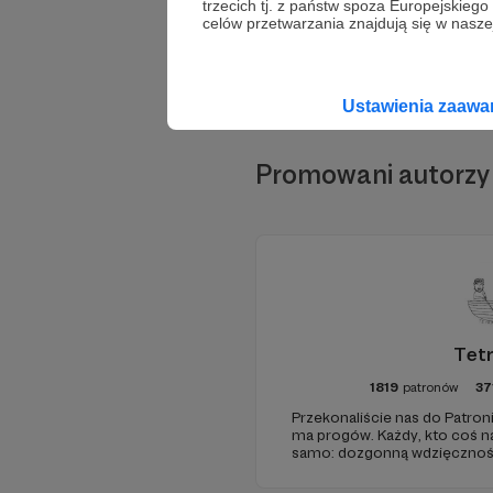
trzecich tj. z państw spoza Europejskie
celów przetwarzania znajdują się w naszej
Ustawienia zaaw
Promowani autorzy
Tet
1819
patronów
37
Przekonaliście nas do Patroni
ma progów. Każdy, kto coś n
samo: dozgonną wdzięczność
pasku sponsorskim w piątko
to, jeśli uznacie, że mamy zm