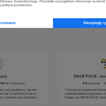
go Obszaru Gospodarczego. Pozostałe szczegółowe informacje na temat
Zostań Patronem
 polityce prywatności.
ansowane
Akceptuję i 
rycy
RACE PACE - pod
190
zł
miesięcznie
419
patronów
1
te i oto jesteśmy. Ale nie
Tworzymy przestrzeń dla ś
am da, może liczyć na to
rzetelna wiedza wygrywa z
 i miejsce na przewijanym
Dołącz do RACE PACE i wspi
wych odcinkach. Zmienimy
dziennikarstwo sportowe, re
ienić.
festiwali biegowych oraz r