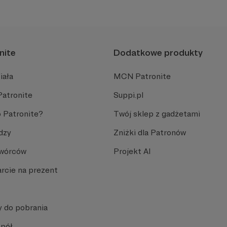
pasji do sportu.
nite
Dodatkowe produkty
iała
MCN Patronite
Patronite
Suppi.pl
 Patronite?
Twój sklep z gadżetami
dzy
Zniżki dla Patronów
Twórców
Projekt AI
rcie na prezent
y do pobrania
spół