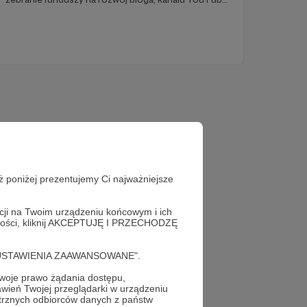
oraz przede wszystkim na napisanie i wydanie
książkowego przewodnika po Moskwie. Dziś chcę
krótko poinformować o pierwszych efektach
Państwa wsparcia :)
ż poniżej prezentujemy Ci najważniejsze
acji na Twoim urządzeniu końcowym i ich
alności, kliknij AKCEPTUJĘ I PRZECHODZĘ
cję "USTAWIENIA ZAAWANSOWANE".
oje prawo żądania dostępu,
ż teraz!
wień Twojej przeglądarki w urządzeniu
trznych odbiorców danych z państw