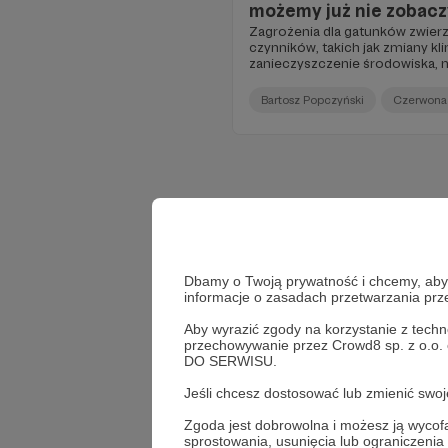
możemy już nie zobac
Zagrożenia dla gatunków zwierząt
czynników, takich jak zmiany klim
zanieczyszczenie środowiska, 
zasobów naturalnych i wprowa
Warto zadbać o zagrożone gatu
Bartosz Popczyński
Czerwona
w Internecie.
Dbamy o Twoją prywatność i chcemy, abyś 
informacje o zasadach przetwarzania pr
Aby wyrazić zgody na korzystanie z techn
przechowywanie przez Crowd8 sp. z o.o.
DO SERWISU.
Jeśli chcesz dostosować lub zmienić sw
Zgoda jest dobrowolna i możesz ją wyc
sprostowania, usunięcia lub ograniczeni