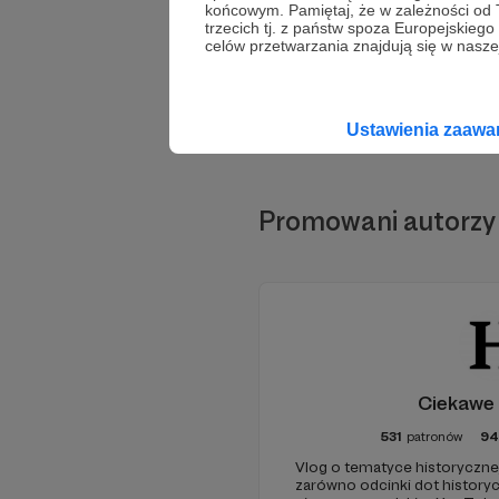
końcowym. Pamiętaj, że w zależności od
trzecich tj. z państw spoza Europejskie
celów przetwarzania znajdują się w naszej
Ustawienia zaaw
Promowani autorzy
Ciekawe 
531
patronów
94
Vlog o tematyce historyczne
zarówno odcinki dot historyc