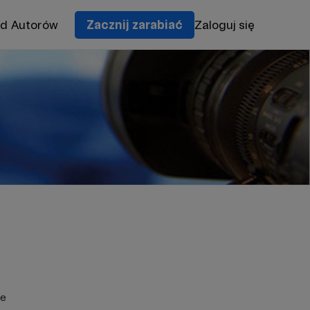
od Autorów
Zacznij zarabiać
Zaloguj się
ie