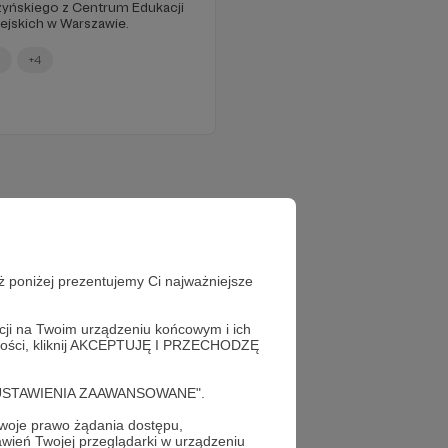
yńskiego z Centrum Edukacji
ejskich w Warszawie.
+4
ż poniżej prezentujemy Ci najważniejsze
acji na Twoim urządzeniu końcowym i ich
alności, kliknij AKCEPTUJĘ I PRZECHODZĘ
cję "USTAWIENIA ZAAWANSOWANE".
oje prawo żądania dostępu,
wień Twojej przeglądarki w urządzeniu