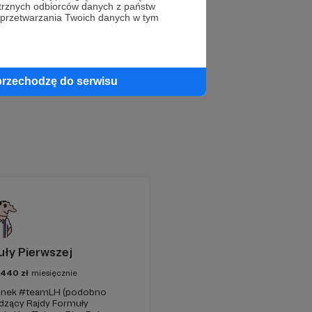
trznych odbiorców danych z państw
 przetwarzania Twoich danych w tym
przechodzę do serwisu
ły Pierwszej
5440
zł
miesięcznie
złonek #teamLH (podobno
wadzący Rajdy Formuły