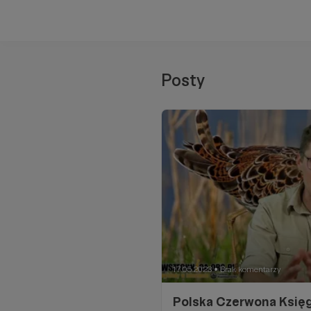
Posty
17.05.2023
Brak komentarzy
●
Polska Czerwona Księga