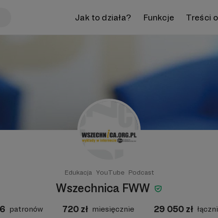
Jak to działa?
Funkcje
Treści 
Edukacja
YouTube
Podcast
Wszechnica FWW
16
720
zł
29 050
zł
patronów
miesięcznie
łączn