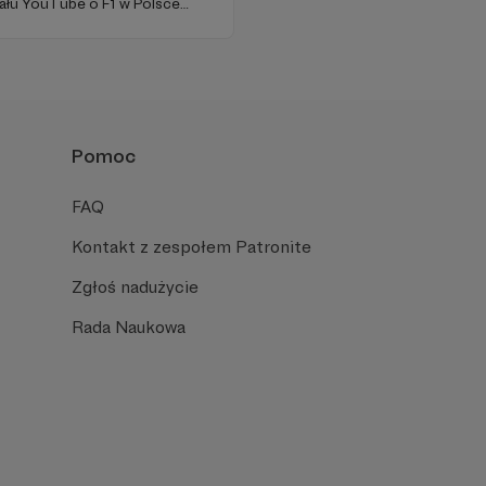
nału YouTube o F1 w Polsce
 badaniami).
Pomoc
FAQ
Kontakt z zespołem Patronite
Zgłoś nadużycie
Rada Naukowa