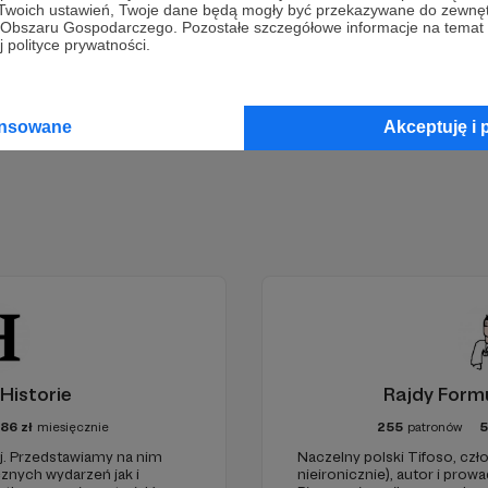
 Twoich ustawień, Twoje dane będą mogły być przekazywane do zewnę
go Obszaru Gospodarczego. Pozostałe szczegółowe informacje na temat
 polityce prywatności.
Zostań Patronem
ansowane
Akceptuję i 
Historie
Rajdy Formu
86
zł
miesięcznie
255
patronów
j. Przedstawiamy na nim
Naczelny polski Tifoso, c
znych wydarzeń jak i
nieironicznie), autor i pro