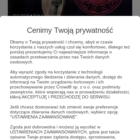
15.11.2024
Brak komentarzy
●
Cenimy Twoją prywatność
Strefa Mocy+
"Albowiem nie w słowie, lecz w mocy przejawia się
królestwo Boże" 1 Kor 4,20
Dbamy o Twoją prywatność i chcemy, abyś w czasie
korzystania z naszych usług czuł się komfortowo, dlatego też
poniżej prezentujemy Ci najważniejsze informacje o
#ewangelizacja
#kościół w potrzebie
zasadach przetwarzania przez nas Twoich danych
osobowych.
#na krańce świata
+1
Aby wyrazić zgody na korzystanie z technologii
automatycznego śledzenia i zbierania danych, dostęp do
informacji na Twoim urządzeniu końcowym i ich
przechowywanie przez Crowd8 sp. z o.o. oraz podmioty
zewnętrzne, które wspierają nas w prowadzeniu działalności,
kliknij AKCEPTUJĘ I PRZECHODZĘ DO SERWISU.
Jeśli chcesz dostosować lub zmienić swoje preferencje
dotyczące zbierania danych osobowych, wybierz opcję
"USTAWIENIA ZAAWANSOWANE".
Zgoda jest dobrowolna i możesz ją wycofać w
USTAWIENIACH ZAAWANSOWANYCH, gdzie jest także
opisane Twoje prawo żądania dostępu, sprostowania,