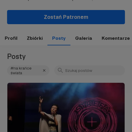
Zostań Patronem
Profil
Zbiórki
Posty
Galeria
Komentarze
Posty
#na krańce
świata