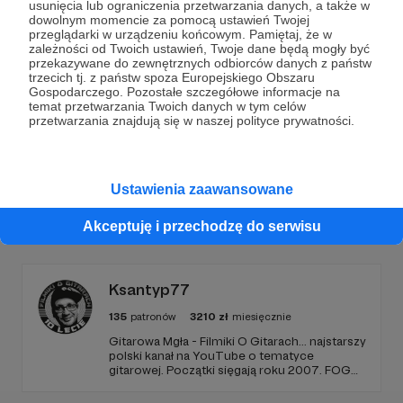
usunięcia lub ograniczenia przetwarzania danych, a także w
Dołącz do grona Patronów!
dowolnym momencie za pomocą ustawień Twojej
przeglądarki w urządzeniu końcowym. Pamiętaj, że w
zależności od Twoich ustawień, Twoje dane będą mogły być
Wesprzyj działalność Autora
zaNim fundacja
już teraz!
przekazywane do zewnętrznych odbiorców danych z państw
trzecich tj. z państw spoza Europejskiego Obszaru
Gospodarczego. Pozostałe szczegółowe informacje na
temat przetwarzania Twoich danych w tym celów
Zostań Patronem
przetwarzania znajdują się w naszej polityce prywatności.
Ustawienia zaawansowane
Promowani autorzy
Akceptuję i przechodzę do serwisu
Ksantyp77
135
patronów
3210
zł
miesięcznie
Gitarowa Mgła - Filmiki O Gitarach... najstarszy
polski kanał na YouTube o tematyce
gitarowej. Początki sięgają roku 2007. FOG
działa 10 lat, tworzę go sam, z pasji, chęci
samorozwoju i dzielenia się wiedzą gitarową,