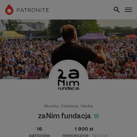
Muzyka
Edukacja
Nauka
zaNim fundacja
16
1 900 zł
patronów
miesięcznie
łącznie