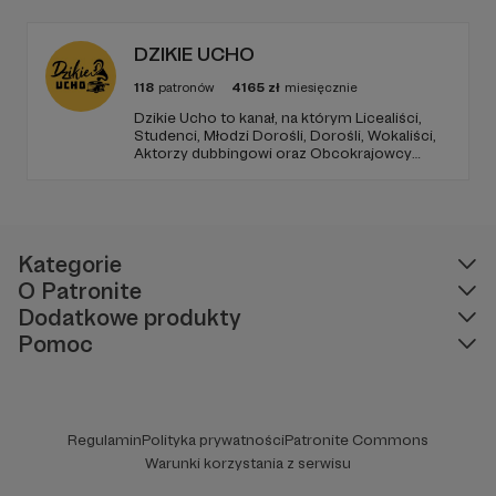
którą posiadam i zdobywam. Dziękuję za
Wasze wsparcie. Pozdrawiam Ksantyp FOG
DZIKIE UCHO
118
patronów
4165
zł
miesięcznie
Dzikie Ucho to kanał, na którym Licealiści,
Studenci, Młodzi Dorośli, Dorośli, Wokaliści,
Aktorzy dubbingowi oraz Obcokrajowcy
mierzą się w zadaniach związanych z kulturą
popularną. Haba!
Kategorie
O Patronite
Dodatkowe produkty
Pomoc
Regulamin
Polityka prywatności
Patronite Commons
Warunki korzystania z serwisu