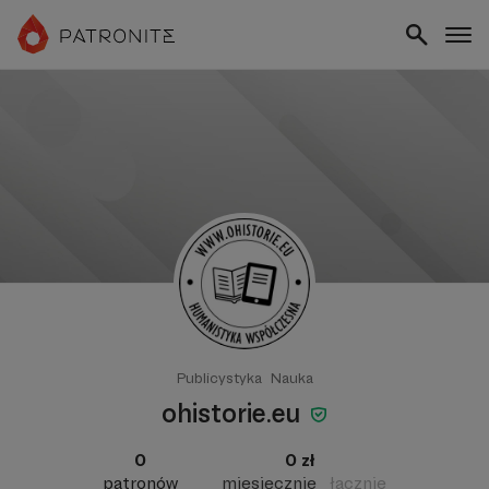
Publicystyka
Nauka
ohistorie.eu
0
0 zł
patronów
miesięcznie
łącznie