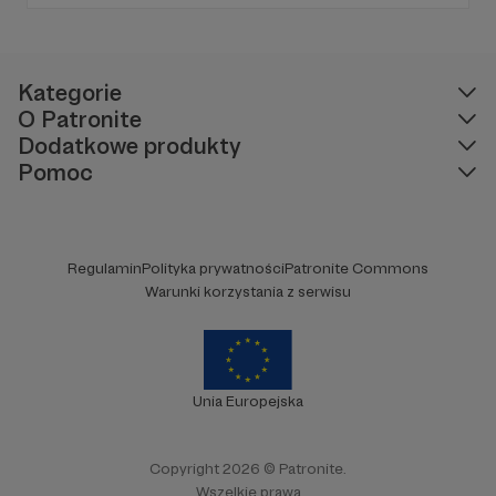
edukacyjnych. Mówi jasno o prawie, filozofii i
języku. Promuje umiarkowanie w życiu
publicznym, walczy z plemiennością i
bańkami informacyjnymi.
Kategorie
O Patronite
Dodatkowe produkty
Pomoc
Regulamin
Polityka prywatności
Patronite Commons
Warunki korzystania z serwisu
Unia Europejska
Copyright 2026 © Patronite.
Wszelkie prawa