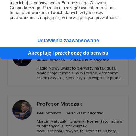
trzecich tj. z państw spoza Europejskiego Obszaru
Gospodarczego. Pozostałe szczegółowe informacje na
temat przetwarzania Twoich danych w tym celów
przetwarzania znajdują się w naszej polityce prywatności.
Promowani autorzy
Ustawienia zaawansowane
Radio Nowy Świat
Akceptuję i przechodzę do serwisu
30632
patronów
781456
zł
miesięcznie
Radio Nowy Świat to pierwszy na tak dużą
skalę projekt medialny w Polsce. Jesteśmy
razem z Wami, żeby trzymać wspólnie pion i
poziom. Jeśli chcesz nam w tym pomóc -
zapraszamy, miejsca nie zabraknie. :)
Profesor Matczak
848
patronów
34875
zł
miesięcznie
Marcin Matczak - prawnik i komentator spraw
publicznych, autor książek
popularnonaukowych, felietonista Gazety
Wyborczej, autor podkastów i filmów