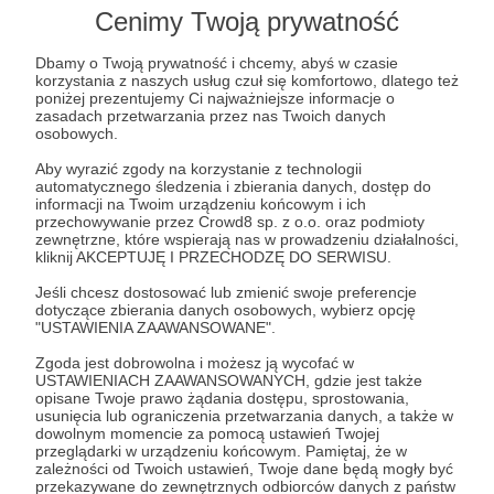
Lista postów jest pusta
Cenimy Twoją prywatność
Autor nie dodał jeszcze żadnych postów
Dbamy o Twoją prywatność i chcemy, abyś w czasie
korzystania z naszych usług czuł się komfortowo, dlatego też
poniżej prezentujemy Ci najważniejsze informacje o
zasadach przetwarzania przez nas Twoich danych
osobowych.
Aby wyrazić zgody na korzystanie z technologii
automatycznego śledzenia i zbierania danych, dostęp do
informacji na Twoim urządzeniu końcowym i ich
przechowywanie przez Crowd8 sp. z o.o. oraz podmioty
zewnętrzne, które wspierają nas w prowadzeniu działalności,
kliknij AKCEPTUJĘ I PRZECHODZĘ DO SERWISU.
Jeśli chcesz dostosować lub zmienić swoje preferencje
dotyczące zbierania danych osobowych, wybierz opcję
"USTAWIENIA ZAAWANSOWANE".
Dołącz do grona Patronów!
Zgoda jest dobrowolna i możesz ją wycofać w
USTAWIENIACH ZAAWANSOWANYCH, gdzie jest także
Wesprzyj działalność Autora
ohistorie.eu
już teraz!
opisane Twoje prawo żądania dostępu, sprostowania,
usunięcia lub ograniczenia przetwarzania danych, a także w
dowolnym momencie za pomocą ustawień Twojej
przeglądarki w urządzeniu końcowym. Pamiętaj, że w
Zostań Patronem
zależności od Twoich ustawień, Twoje dane będą mogły być
przekazywane do zewnętrznych odbiorców danych z państw