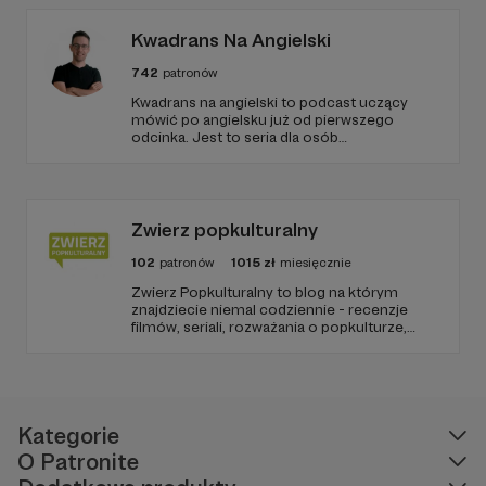
Kwadrans Na Angielski
742
patronów
Kwadrans na angielski to podcast uczący
mówić po angielsku już od pierwszego
odcinka. Jest to seria dla osób
początkujących, którzy chcą przełamać
barierę przed mówieniem w języku obcym,
odświeżyć sobie angielski, albo... nauczyć się
go po raz pierwszy. Spodziewajcie się
nowego odcinka co czwartek.
Zwierz popkulturalny
102
patronów
1015
zł
miesięcznie
Zwierz Popkulturalny to blog na którym
znajdziecie niemal codziennie - recenzje
filmów, seriali, rozważania o popkulturze,
biografie aktorów i wiele innych kulturalnych
treści. Blog został założony w 2009 roku i od
tego czasu tworzę wokół niego społeczność
ludzi, którzy lubią kulturę.
Kategorie
O Patronite