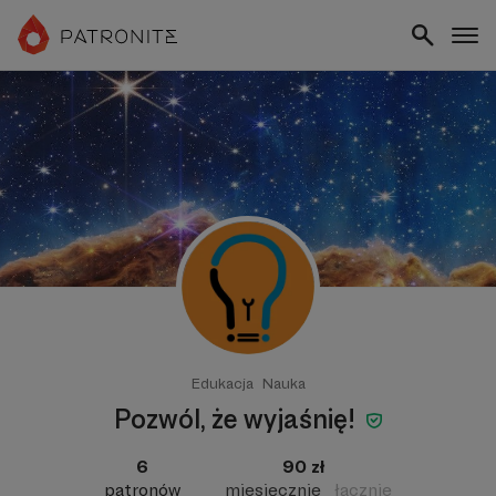
Edukacja
Nauka
Pozwól, że wyjaśnię!
6
90 zł
patronów
miesięcznie
łącznie