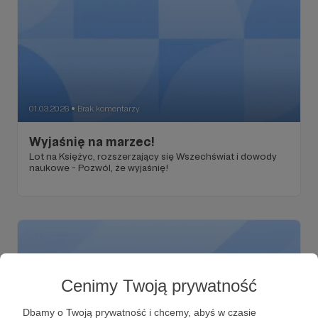
01.03.2026
Brak komentarzy
●
Wyjaśnię na marzec!
Lot na Księżyc, rozszerzający się Wszechświat i dowody
naukowe - Pozwól, że wyjaśnię!
Cenimy Twoją prywatność
Dbamy o Twoją prywatność i chcemy, abyś w czasie