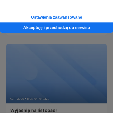
01.12.2025
Brak komentarzy
●
Wyjaśnię na grudzień!
Ustawienia zaawansowane
Polityka miesza się z nauką, astronauci opisują życie w
kosmosie, a w Polsce powietrze się poprawia. O co
chodzi? Pozwól, że wyjaśnię!
Akceptuję i przechodzę do serwisu
03.11.2025
Brak komentarzy
●
Wyjaśnię na listopad!