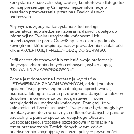
korzystania z naszych usług czuł się komfortowo, dlatego też
poniżej prezentujemy Ci najważniejsze informacje o
zasadach przetwarzania przez nas Twoich danych
osobowych.
02.02.2026
Brak komentarzy
●
Aby wyrazić zgody na korzystanie z technologii
automatycznego śledzenia i zbierania danych, dostęp do
informacji na Twoim urządzeniu końcowym i ich
Wyjaśnię na luty!
przechowywanie przez Crowd8 sp. z o.o. oraz podmioty
Trochę o tym, co było, trochę o tym, co będzie... I
zewnętrzne, które wspierają nas w prowadzeniu działalności,
oczywiście trochę o kosmosie: pozwól, że wyjaśnię!
kliknij AKCEPTUJĘ I PRZECHODZĘ DO SERWISU.
Jeśli chcesz dostosować lub zmienić swoje preferencje
dotyczące zbierania danych osobowych, wybierz opcję
"USTAWIENIA ZAAWANSOWANE".
Zgoda jest dobrowolna i możesz ją wycofać w
USTAWIENIACH ZAAWANSOWANYCH, gdzie jest także
opisane Twoje prawo żądania dostępu, sprostowania,
usunięcia lub ograniczenia przetwarzania danych, a także w
dowolnym momencie za pomocą ustawień Twojej
przeglądarki w urządzeniu końcowym. Pamiętaj, że w
zależności od Twoich ustawień, Twoje dane będą mogły być
przekazywane do zewnętrznych odbiorców danych z państw
trzecich tj. z państw spoza Europejskiego Obszaru
Gospodarczego. Pozostałe szczegółowe informacje na
temat przetwarzania Twoich danych w tym celów
przetwarzania znajdują się w naszej polityce prywatności.