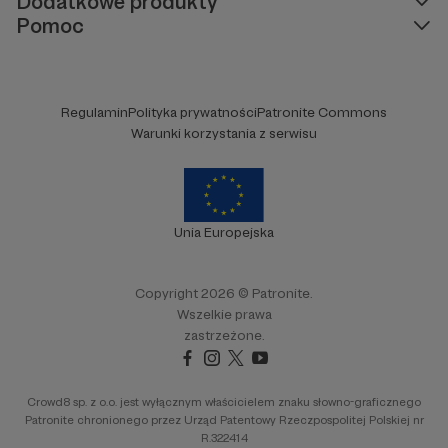
Dodatkowe produkty
Pomoc
Regulamin
Polityka prywatności
Patronite Commons
Warunki korzystania z serwisu
Unia Europejska
Copyright 2026 © Patronite.
Wszelkie prawa
zastrzeżone.
Crowd8 sp. z o.o. jest wyłącznym właścicielem znaku słowno-graficznego
Patronite chronionego przez Urząd Patentowy Rzeczpospolitej Polskiej nr
R.322414