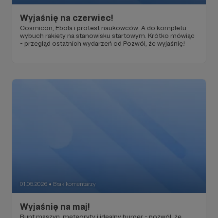
Wyjaśnię na czerwiec!
Cosmicon, Ebola i protest naukowców. A do kompletu -
wybuch rakiety na stanowisku startowym. Krótko mówiąc
- przegląd ostatnich wydarzeń od Pozwól, że wyjaśnię!
01.05.2026
Brak komentarzy
●
Wyjaśnię na maj!
Bunt maszyn, meteoryty i idealny burger - pozwól, że