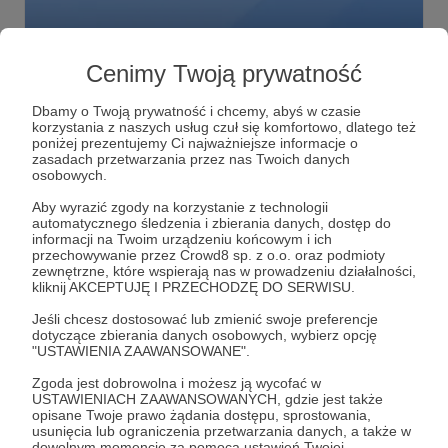
04.05.2020
Komentarze: 3
●
Cenimy Twoją prywatność
NEWSLETTERY!
Dbamy o Twoją prywatność i chcemy, abyś w czasie
Sprawdź pocztę (spamy też!)
korzystania z naszych usług czuł się komfortowo, dlatego też
poniżej prezentujemy Ci najważniejsze informacje o
newsletter
nagroda
zasadach przetwarzania przez nas Twoich danych
osobowych.
Aby wyrazić zgody na korzystanie z technologii
automatycznego śledzenia i zbierania danych, dostęp do
informacji na Twoim urządzeniu końcowym i ich
przechowywanie przez Crowd8 sp. z o.o. oraz podmioty
zewnętrzne, które wspierają nas w prowadzeniu działalności,
kliknij AKCEPTUJĘ I PRZECHODZĘ DO SERWISU.
Jeśli chcesz dostosować lub zmienić swoje preferencje
dotyczące zbierania danych osobowych, wybierz opcję
"USTAWIENIA ZAAWANSOWANE".
Zgoda jest dobrowolna i możesz ją wycofać w
USTAWIENIACH ZAAWANSOWANYCH, gdzie jest także
Dołącz do grona Patronów!
opisane Twoje prawo żądania dostępu, sprostowania,
usunięcia lub ograniczenia przetwarzania danych, a także w
dowolnym momencie za pomocą ustawień Twojej