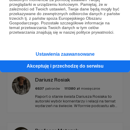
przeglądarki w urządzeniu końcowym. Pamiętaj, że w
Wesprzyj działalność Autora
Zwykły Zeszyt
już teraz!
zależności od Twoich ustawień, Twoje dane będą mogły być
przekazywane do zewnętrznych odbiorców danych z państw
trzecich tj. z państw spoza Europejskiego Obszaru
Zostań Patronem
Gospodarczego. Pozostałe szczegółowe informacje na
temat przetwarzania Twoich danych w tym celów
przetwarzania znajdują się w naszej polityce prywatności.
Promowani autorzy
Ustawienia zaawansowane
Akceptuję i przechodzę do serwisu
Dariusz Rosiak
6537
patronów
111380
zł
miesięcznie
Raport o stanie świata Dariusza Rosiaka to
autorski wybór komentarzy i relacji na temat
wydarzeń na świecie. W formie podcastu albo
programów na żywo z różnych miejsc na
ziemi.