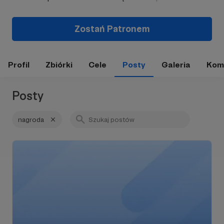
Zostań Patronem
Profil
Zbiórki
Cele
Posty
Galeria
Kom
Posty
nagroda