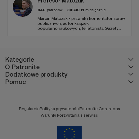
Profesor Matczak
840
patronów
34630
zł
miesięcznie
Marcin Matczak - prawnik i komentator spraw
publicznych, autor książek
popularnonaukowych, felietonista Gazety
Wyborczej, autor podkastów i filmów
edukacyjnych. Mówi jasno o prawie, filozofii i
języku. Promuje umiarkowanie w życiu
publicznym, walczy z plemiennością i
bańkami informacyjnymi.
Kategorie
O Patronite
Dodatkowe produkty
Pomoc
Regulamin
Polityka prywatności
Patronite Commons
Warunki korzystania z serwisu