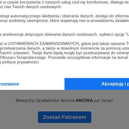
w czasie korzystania z naszych usług czuł się komfortowo, dlatego te
zez nas Twoich danych osobowych.
ologii automatycznego śledzenia i zbierania danych, dostęp do inform
 oraz podmioty zewnętrzne, które wspierają nas w prowadzeniu dział
oje preferencje dotyczące zbierania danych osobowych, wybierz op
ofać w USTAWIENIACH ZAAWANSOWANYCH, gdzie jest także opisane Tw
a przetwarzania danych, a także w dowolnym momencie za pomocą usta
 Twoich ustawień, Twoje dane będą mogły być przekazywane do zewnę
go Obszaru Gospodarczego. Pozostałe szczegółowe informacje na temat
 polityce prywatności.
ansowane
Akceptuję i 
Dołącz do grona Patronów!
Wesprzyj działalność Autora
ANOWA
już teraz!
Zostań Patronem