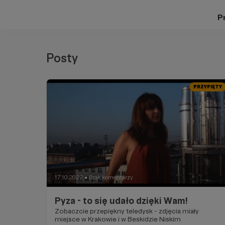
Pr
Posty
PRZYPIĘTY
17.10.2022
Brak komentarzy
●
Pyza - to się udało dzięki Wam!
Zobaczcie przepiękny teledysk - zdjęcia miały
miejsce w Krakowie i w Beskidzie Niskim