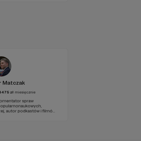
r Matczak
4475
zł
miesięcznie
 komentator spraw
 popularnonaukowych,
ej, autor podkastów i filmów
awie, filozofii i języku.
iu publicznym, walczy z
formacyjnymi.