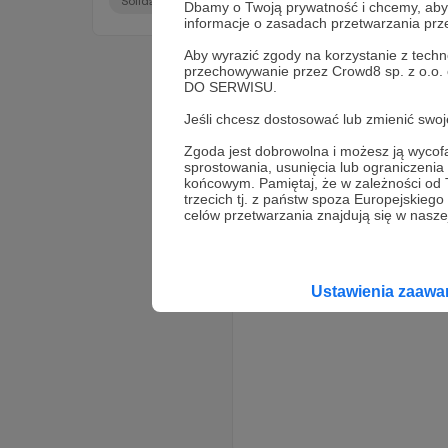
SolidarniZUkrainą
kiedyburze
anowa
+4
Dbamy o Twoją prywatność i chcemy, abyś 
niesie pomoc.
informacje o zasadach przetwarzania pr
Aby wyrazić zgody na korzystanie z techn
przechowywanie przez Crowd8 sp. z o.o.
DO SERWISU.
Jeśli chcesz dostosować lub zmienić sw
Zgoda jest dobrowolna i możesz ją wyc
sprostowania, usunięcia lub ograniczeni
końcowym. Pamiętaj, że w zależności od
trzecich tj. z państw spoza Europejskie
celów przetwarzania znajdują się w naszej
Ustawienia zaaw