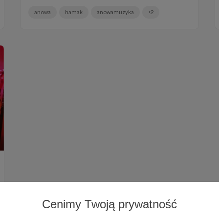
anowa
hamak
anowamuzyka
+2
Cenimy Twoją prywatność