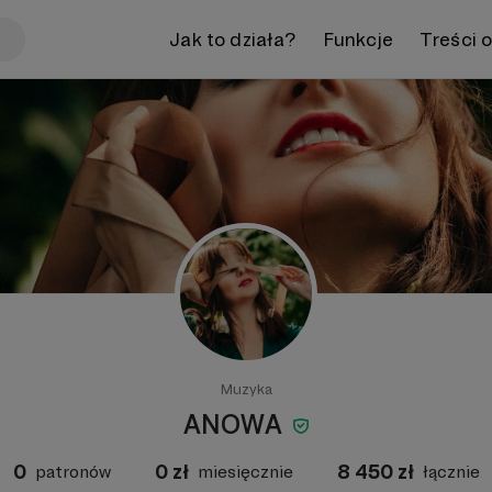
Jak to działa?
Funkcje
Treści 
Muzyka
ANOWA
0
0
zł
8 450
zł
patronów
miesięcznie
łącznie