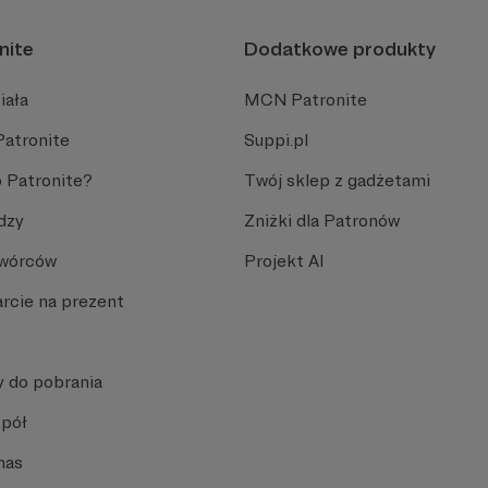
nite
Dodatkowe produkty
iała
MCN Patronite
Patronite
Suppi.pl
 Patronite?
Twój sklep z gadżetami
dzy
Zniżki dla Patronów
Twórców
Projekt AI
rcie na prezent
y do pobrania
spół
nas