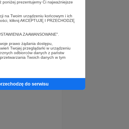
ż poniżej prezentujemy Ci najważniejsze
acji na Twoim urządzeniu końcowym i ich
alności, kliknij AKCEPTUJĘ I PRZECHODZĘ
cję "USTAWIENIA ZAAWANSOWANE".
oje prawo żądania dostępu,
wień Twojej przeglądarki w urządzeniu
trznych odbiorców danych z państw
 przetwarzania Twoich danych w tym
przechodzę do serwisu