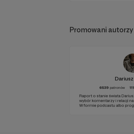
Promowani autorzy
Dariusz
6539
patronów
11
Raport o stanie świata Darius
wybór komentarzy i relacji n
W formie podcastu albo pro
miejsc na ziemi.