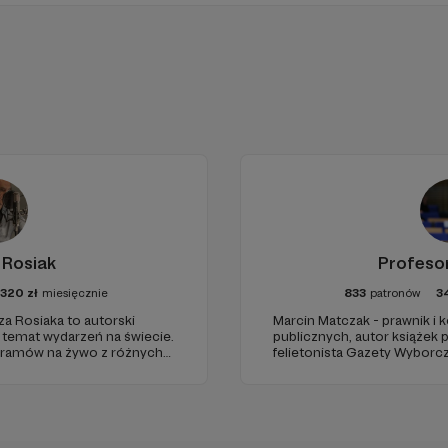
 Rosiak
Profeso
1320
zł
miesięcznie
833
patronów
3
za Rosiaka to autorski
Marcin Matczak - prawnik i
a temat wydarzeń na świecie.
publicznych, autor książek
gramów na żywo z różnych
felietonista Gazety Wyborcz
edukacyjnych. Mówi jasno o pr
Promuje umiarkowanie w życ
plemiennością i bańkami in