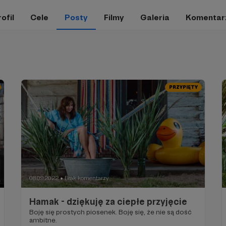
ofil
Cele
Posty
Filmy
Galeria
Komentar
PRZYPIĘTY
08.09.2022
Brak komentarzy
●
Hamak - dziękuję za ciepłe przyjęcie
Boję się prostych piosenek. Boję się, że nie są dość
ambitne.