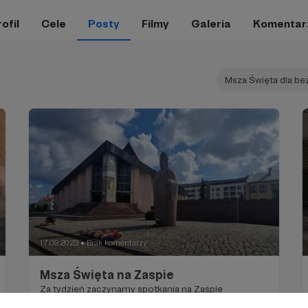
ofil
Cele
Posty
Filmy
Galeria
Komentar
Msza Święta dla b
17.09.2023
Brak komentarzy
●
Msza Święta na Zaspie
Za tydzień zaczynamy spotkania na Zaspie