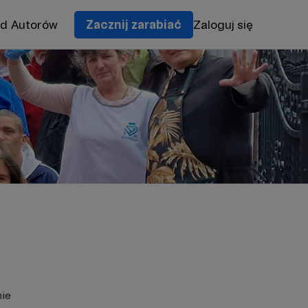
od Autorów
Zacznij zarabiać
Zaloguj się
nie