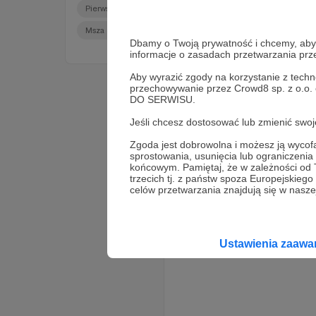
Pierwsza niedziela miesiąca
Msza_dziekczynna
Msza Święta dla bezdomnych
Dbamy o Twoją prywatność i chcemy, abyś 
informacje o zasadach przetwarzania pr
Aby wyrazić zgody na korzystanie z techn
przechowywanie przez Crowd8 sp. z o.o.
DO SERWISU.
Jeśli chcesz dostosować lub zmienić sw
Zgoda jest dobrowolna i możesz ją wyc
sprostowania, usunięcia lub ograniczeni
końcowym. Pamiętaj, że w zależności od
trzecich tj. z państw spoza Europejskie
celów przetwarzania znajdują się w naszej
Ustawienia zaaw