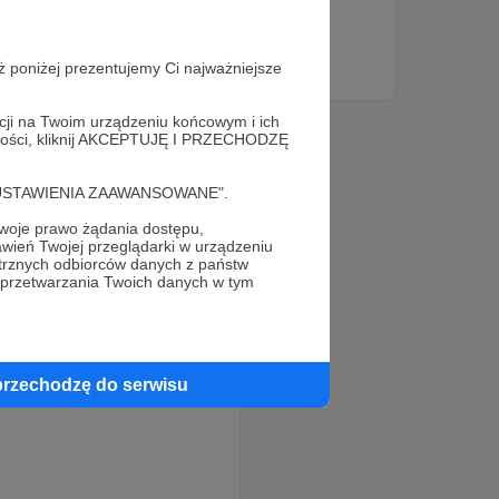
Łazienka mobilna
Łazienka trzykabinowa
Posługa uliczna
+2
ż poniżej prezentujemy Ci najważniejsze
acji na Twoim urządzeniu końcowym i ich
alności, kliknij AKCEPTUJĘ I PRZECHODZĘ
cję "USTAWIENIA ZAAWANSOWANE".
oje prawo żądania dostępu,
wień Twojej przeglądarki w urządzeniu
trznych odbiorców danych z państw
 przetwarzania Twoich danych w tym
przechodzę do serwisu