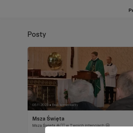
Pr
Posty
05.11.2023
Brak komentarzy
●
Msza Święta
Msza Święta 🙏❤️‍🔥 w Twoich intencjach 🤗