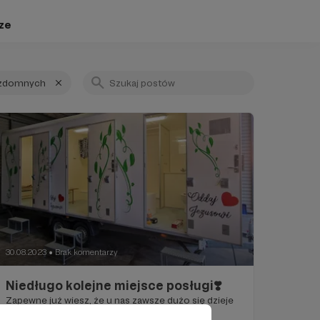
ze
ezdomnych
30.08.2023
Brak komentarzy
●
Niedługo kolejne miejsce posługi❣️
Zapewne już wiesz, że u nas zawsze dużo się dzieje
🥰😇