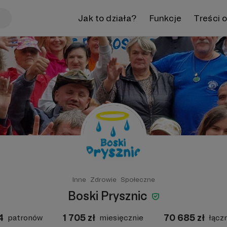
Jak to działa?
Funkcje
Treści 
Inne
Zdrowie
Społeczne
Boski Prysznic
4
1 705
zł
70 685
zł
patronów
miesięcznie
łącz