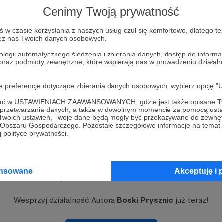
Msza Święta dla bezdomnych
Cenimy Twoją prywatność
Zaspa dla bezdomnych
Boski Prysznic na Zaspie
w czasie korzystania z naszych usług czuł się komfortowo, dlatego te
zez nas Twoich danych osobowych.
ologii automatycznego śledzenia i zbierania danych, dostęp do inform
 oraz podmioty zewnętrzne, które wspierają nas w prowadzeniu dział
oje preferencje dotyczące zbierania danych osobowych, wybierz op
ofać w USTAWIENIACH ZAAWANSOWANYCH, gdzie jest także opisane Tw
a przetwarzania danych, a także w dowolnym momencie za pomocą usta
 Twoich ustawień, Twoje dane będą mogły być przekazywane do zewnę
go Obszaru Gospodarczego. Pozostałe szczegółowe informacje na temat
 polityce prywatności.
ansowane
Akceptuję i 
Dołącz do grona Patronów!
Wesprzyj działalność Autora
Boski Prysznic
już teraz!