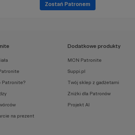
Zostań Patronem
nite
Dodatkowe produkty
iała
MCN Patronite
Patronite
Suppi.pl
 Patronite?
Twój sklep z gadżetami
dzy
Zniżki dla Patronów
Twórców
Projekt AI
rcie na prezent