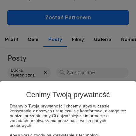
Zostań Patronem
Profil
Cele
Posty
Filmy
Galeria
Komen
Posty
Budka
telefoniczna
Cenimy Twoją prywatność
Dbamy o Twoją prywatność i chcemy, abyś w czasie
korzystania z naszych usług czuł się komfortowo, dlatego też
poniżej prezentujemy Ci najważniejsze informacje o
zasadach przetwarzania przez nas Twoich danych
osobowych.
Aby wyrazić zgody na korzystanie z technologii