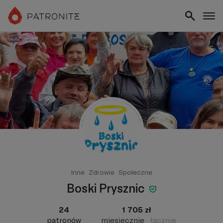
Inne
Zdrowie
Społeczne
Boski Prysznic
24
1 705 zł
patronów
miesięcznie
łącznie