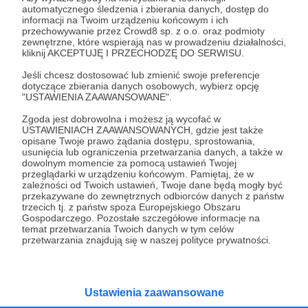
automatycznego śledzenia i zbierania danych, dostęp do
informacji na Twoim urządzeniu końcowym i ich
przechowywanie przez Crowd8 sp. z o.o. oraz podmioty
26.11.2023
Brak komentarzy
●
zewnętrzne, które wspierają nas w prowadzeniu działalności,
kliknij AKCEPTUJĘ I PRZECHODZĘ DO SERWISU.
Budka telefoniczna
Jeśli chcesz dostosować lub zmienić swoje preferencje
Możliwość dzwonienia do bliskich i w ważnych sprawach
dotyczące zbierania danych osobowych, wybierz opcję
"USTAWIENIA ZAAWANSOWANE".
Budka telefoniczna
Telefon dla potrzebujących
Zgoda jest dobrowolna i możesz ją wycofać w
Posługa uliczna
USTAWIENIACH ZAAWANSOWANYCH, gdzie jest także
opisane Twoje prawo żądania dostępu, sprostowania,
usunięcia lub ograniczenia przetwarzania danych, a także w
dowolnym momencie za pomocą ustawień Twojej
przeglądarki w urządzeniu końcowym. Pamiętaj, że w
zależności od Twoich ustawień, Twoje dane będą mogły być
przekazywane do zewnętrznych odbiorców danych z państw
trzecich tj. z państw spoza Europejskiego Obszaru
Gospodarczego. Pozostałe szczegółowe informacje na
temat przetwarzania Twoich danych w tym celów
przetwarzania znajdują się w naszej polityce prywatności.
Ustawienia zaawansowane