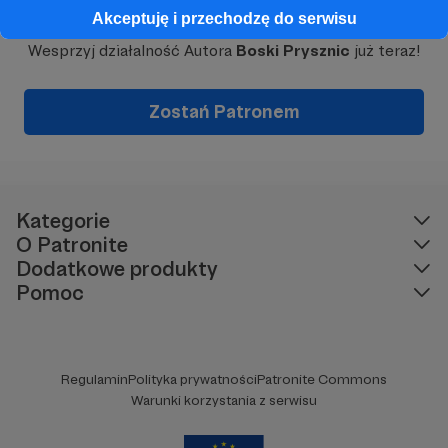
Dołącz do grona Patronów!
Akceptuję i przechodzę do serwisu
Wesprzyj działalność Autora
Boski Prysznic
już teraz!
Zostań Patronem
Kategorie
O Patronite
Dodatkowe produkty
Pomoc
Regulamin
Polityka prywatności
Patronite Commons
Warunki korzystania z serwisu