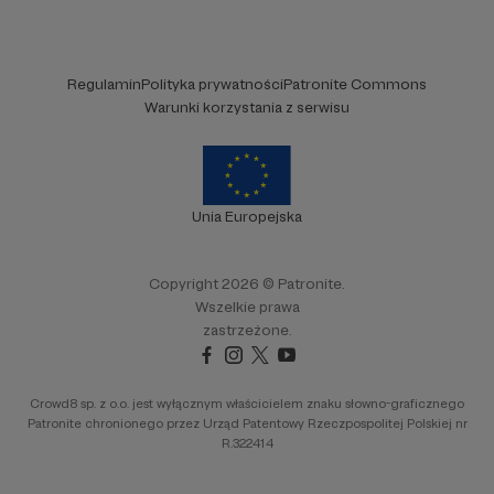
Regulamin
Polityka prywatności
Patronite Commons
Warunki korzystania z serwisu
Unia Europejska
Copyright 2026 © Patronite.
Wszelkie prawa
zastrzeżone.
Crowd8 sp. z o.o. jest wyłącznym właścicielem znaku słowno-graficznego
Patronite chronionego przez Urząd Patentowy Rzeczpospolitej Polskiej nr
R.322414