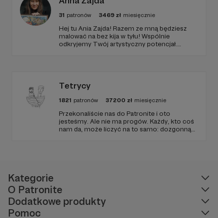
Anna Zajda
31
patronów
3469
zł
miesięcznie
Hej tu Ania Zajda! Razem ze mną będziesz
malować na bez kija w tyłu! Wspólnie
odkryjemy Twój artystyczny potencjał.
Wskakuj na pokład! Ruszamy do akcji!
Tetrycy
1821
patronów
37200
zł
miesięcznie
Przekonaliście nas do Patronite i oto
jesteśmy. Ale nie ma progów. Każdy, kto coś
nam da, może liczyć na to samo: dozgonną
wdzięczność i miejsce na przewijanym pasku
sponsorskim w piątkowych odcinkach.
Zmienimy to, jeśli uznacie, że mamy zmienić.
Kategorie
O Patronite
Dodatkowe produkty
Pomoc