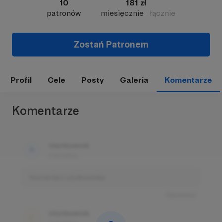
10
181 zł
patronów
miesięcznie
łącznie
Zostań Patronem
Profil
Cele
Posty
Galeria
Komentarze
Komentarze
Użytkownik
3 dni temu
Komentarz użytkownika
Odpowiedz
Użytkownik