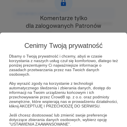
3 dni temu
Komentarz użytkownika
Komentarze tylko
Odpowiedz
dla zalogowanych Patronów
Użytkownik
Prowadź ciekawe rozmowy z innymi Patronami i
3 dni temu
Autorem.
Dołącz do Patronów już teraz i odblokuj
Cenimy Twoją prywatność
dostęp!
Komentarz użytkownika
Dbamy o Twoją prywatność i chcemy, abyś w czasie
Zostań Patronem
korzystania z naszych usług czuł się komfortowo, dlatego też
Odpowiedz
poniżej prezentujemy Ci najważniejsze informacje o
zasadach przetwarzania przez nas Twoich danych
Użytkownik
osobowych.
3 dni temu
Aby wyrazić zgody na korzystanie z technologii
automatycznego śledzenia i zbierania danych, dostęp do
Komentarz użytkownika
informacji na Twoim urządzeniu końcowym i ich
przechowywanie przez Crowd8 sp. z o.o. oraz podmioty
zewnętrzne, które wspierają nas w prowadzeniu działalności,
Odpowiedz
kliknij AKCEPTUJĘ I PRZECHODZĘ DO SERWISU.
Jeśli chcesz dostosować lub zmienić swoje preferencje
dotyczące zbierania danych osobowych, wybierz opcję
"USTAWIENIA ZAAWANSOWANE".