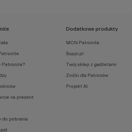
nite
Dodatkowe produkty
iała
MCN Patronite
Patronite
Suppi.pl
 Patronite?
Twój sklep z gadżetami
dzy
Zniżki dla Patronów
Twórców
Projekt AI
rcie na prezent
y do pobrania
spół