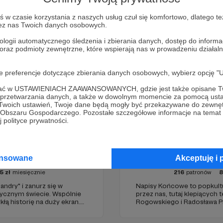
Zostań Patronem
w czasie korzystania z naszych usług czuł się komfortowo, dlatego te
zez nas Twoich danych osobowych.
ologii automatycznego śledzenia i zbierania danych, dostęp do inform
 oraz podmioty zewnętrzne, które wspierają nas w prowadzeniu dział
oje preferencje dotyczące zbierania danych osobowych, wybierz op
ofać w USTAWIENIACH ZAAWANSOWANYCH, gdzie jest także opisane Tw
a przetwarzania danych, a także w dowolnym momencie za pomocą usta
 Twoich ustawień, Twoje dane będą mogły być przekazywane do zewnę
go Obszaru Gospodarczego. Pozostałe szczegółowe informacje na temat
 polityce prywatności.
asandry
Napisy
ansowane
Akceptuję i 
5
zł
miesięcznie
216
patronów
8
ndry" i zanurz się w
Napisy Końcowe to popkult
tycznym świecie. Wspólnie
przez nas, tutaj klepiących t
ą historię na duży ekran.
Rogowskiego i Radosława Pis
 udział w tworzeniu czegoś
kanał Youtube oraz podcas
rożnych platformach.