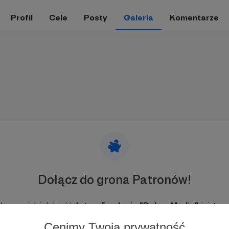
Profil
Cele
Posty
Galeria
Komentarze
Dołącz do grona Patronów!
esprzyj działalność Autora
Fundacja "Dobre Media"
już tera
Cenimy Twoją prywatność