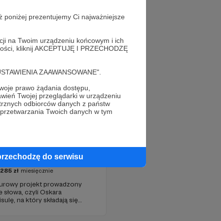
ż poniżej prezentujemy Ci najważniejsze
acji na Twoim urządzeniu końcowym i ich
alności, kliknij AKCEPTUJĘ I PRZECHODZĘ
cję "USTAWIENIA ZAAWANSOWANE".
oje prawo żądania dostępu,
wień Twojej przeglądarki w urządzeniu
trznych odbiorców danych z państw
 przetwarzania Twoich danych w tym
 Końcowe
przechodzę do serwisu
285
zł
miesięcznie
urowy projekt prowadzony
e słowa, czyli Oskara
ulę, na który składają się
towe wersje materiałów na