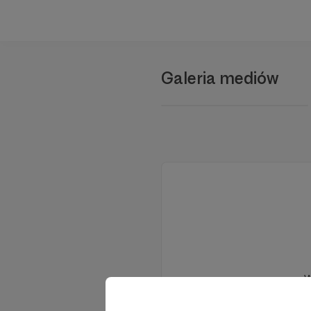
Galeria mediów
W