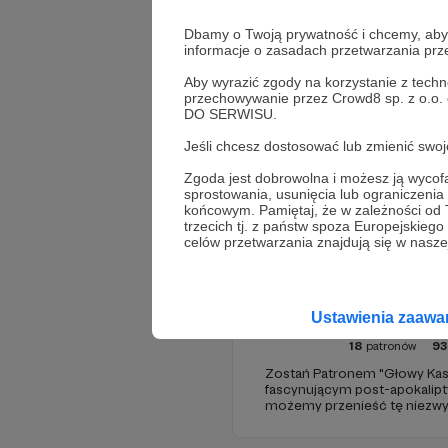
Dbamy o Twoją prywatność i chcemy, abyś 
informacje o zasadach przetwarzania pr
Aby wyrazić zgody na korzystanie z techn
przechowywanie przez Crowd8 sp. z o.o.
DO SERWISU.
Jeśli chcesz dostosować lub zmienić sw
Promowani autorzy
Zgoda jest dobrowolna i możesz ją wyc
sprostowania, usunięcia lub ograniczeni
końcowym. Pamiętaj, że w zależności od
trzecich tj. z państw spoza Europejskie
celów przetwarzania znajdują się w naszej
Głowa K
Ustawienia zaaw
18
patronów
93
​Zostań Patronem "Głowy Kasa
fascynującym post-apokalip
możemy przenieść tę niezwykł
Dołącz do nas już teraz i weź
wyjątkowego!