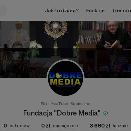
Jak to działa?
Funkcje
Treści 
Film
YouTube
Społeczne
Fundacja "Dobre Media"
0
0
zł
3 660
zł
patronów
miesięcznie
łącznie