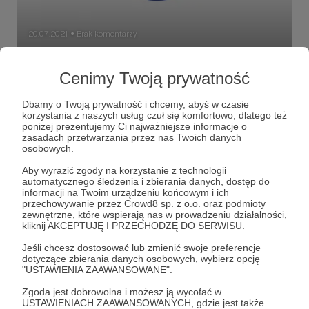
20.07.2021
Brak komentarzy
●
Moja nowa strona internetowa jest już
Cenimy Twoją prywatność
dostępna!
Jeśli czytacie ten wpis, to znaczy, że wszystko przebiegło
Dbamy o Twoją prywatność i chcemy, abyś w czasie
pomyślnie i wróciliśmy na Ziemię. Czas opuścić kosmos
korzystania z naszych usług czuł się komfortowo, dlatego też
możliwości i powrócić z nową energią. Witam Was
poniżej prezentujemy Ci najważniejsze informacje o
wszystkich bardzo serdecznie na nowej wersji mojego
zasadach przetwarzania przez nas Twoich danych
portfolio! Weźcie coś zimnego do picia i sprawdźcie, co
exxan
grafika komputerowa
grafika
+7
osobowych.
dla Was przygotowałem!
Aby wyrazić zgody na korzystanie z technologii
automatycznego śledzenia i zbierania danych, dostęp do
informacji na Twoim urządzeniu końcowym i ich
przechowywanie przez Crowd8 sp. z o.o. oraz podmioty
zewnętrzne, które wspierają nas w prowadzeniu działalności,
kliknij AKCEPTUJĘ I PRZECHODZĘ DO SERWISU.
Jeśli chcesz dostosować lub zmienić swoje preferencje
dotyczące zbierania danych osobowych, wybierz opcję
"USTAWIENIA ZAAWANSOWANE".
Zgoda jest dobrowolna i możesz ją wycofać w
USTAWIENIACH ZAAWANSOWANYCH, gdzie jest także