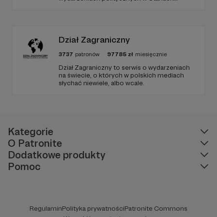
Zjednoczonych, ale także szerszych
zjawiskach społecznych i kulturowych.
Dział Zagraniczny
3737
patronów
97785
zł
miesięcznie
Dział Zagraniczny to serwis o wydarzeniach
na świecie, o których w polskich mediach
słychać niewiele, albo wcale.
Kategorie
O Patronite
Dodatkowe produkty
Pomoc
Regulamin
Polityka prywatności
Patronite Commons