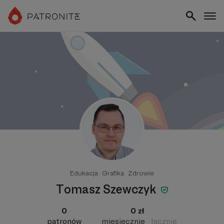
Edukacja
Grafika
Zdrowie
Tomasz Szewczyk
0
0 zł
patronów
miesięcznie
łącznie