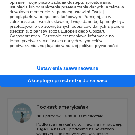
opisane Twoje prawo żądania dostępu, sprostowania,
Dołącz do grona Patronów!
usunięcia lub ograniczenia przetwarzania danych, a także w
dowolnym momencie za pomocą ustawień Twojej
przeglądarki w urządzeniu końcowym. Pamiętaj, że w
zależności od Twoich ustawień, Twoje dane będą mogły być
Wesprzyj działalność Autora
Tomasz Szewczyk
już
przekazywane do zewnętrznych odbiorców danych z państw
teraz!
trzecich tj. z państw spoza Europejskiego Obszaru
Gospodarczego. Pozostałe szczegółowe informacje na
temat przetwarzania Twoich danych w tym celów
przetwarzania znajdują się w naszej polityce prywatności.
Zostań Patronem
Ustawienia zaawansowane
Promowani autorzy
Akceptuję i przechodzę do serwisu
Podkast amerykański
960
patronów
28900
zł
miesięcznie
Podkast amerykański to – jak, mamy nadzieję,
sugeruje nazwa - podkast o najnowszych
wydarzeniach politycznych w Stanach