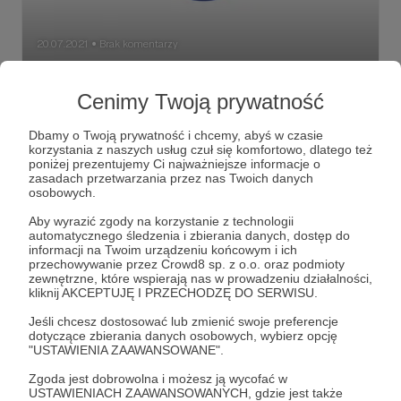
20.07.2021
Brak komentarzy
●
Moja nowa strona internetowa jest już
Cenimy Twoją prywatność
dostępna!
Jeśli czytacie ten wpis, to znaczy, że wszystko przebiegło
Dbamy o Twoją prywatność i chcemy, abyś w czasie
pomyślnie i wróciliśmy na Ziemię. Czas opuścić kosmos
korzystania z naszych usług czuł się komfortowo, dlatego też
możliwości i powrócić z nową energią. Witam Was
poniżej prezentujemy Ci najważniejsze informacje o
wszystkich bardzo serdecznie na nowej wersji mojego
zasadach przetwarzania przez nas Twoich danych
portfolio! Weźcie coś zimnego do picia i sprawdźcie, co
exxan
grafika komputerowa
grafika
+7
osobowych.
dla Was przygotowałem!
Aby wyrazić zgody na korzystanie z technologii
automatycznego śledzenia i zbierania danych, dostęp do
informacji na Twoim urządzeniu końcowym i ich
przechowywanie przez Crowd8 sp. z o.o. oraz podmioty
zewnętrzne, które wspierają nas w prowadzeniu działalności,
kliknij AKCEPTUJĘ I PRZECHODZĘ DO SERWISU.
Jeśli chcesz dostosować lub zmienić swoje preferencje
dotyczące zbierania danych osobowych, wybierz opcję
"USTAWIENIA ZAAWANSOWANE".
Zgoda jest dobrowolna i możesz ją wycofać w
USTAWIENIACH ZAAWANSOWANYCH, gdzie jest także