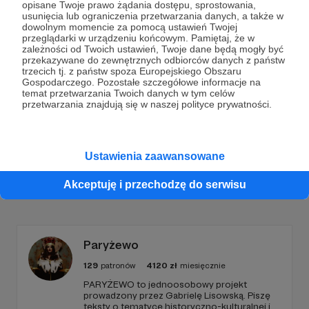
opisane Twoje prawo żądania dostępu, sprostowania,
Dołącz do grona Patronów!
usunięcia lub ograniczenia przetwarzania danych, a także w
dowolnym momencie za pomocą ustawień Twojej
przeglądarki w urządzeniu końcowym. Pamiętaj, że w
zależności od Twoich ustawień, Twoje dane będą mogły być
Wesprzyj działalność Autora
Tomasz Szewczyk
już
przekazywane do zewnętrznych odbiorców danych z państw
teraz!
trzecich tj. z państw spoza Europejskiego Obszaru
Gospodarczego. Pozostałe szczegółowe informacje na
temat przetwarzania Twoich danych w tym celów
przetwarzania znajdują się w naszej polityce prywatności.
Zostań Patronem
Ustawienia zaawansowane
Promowani autorzy
Akceptuję i przechodzę do serwisu
Paryżewo
129
patronów
4120
zł
miesięcznie
PARYŻEWO to jednoosobowy projekt
prowadzony przez Gabrielę Lisowską. Piszę
teksty o tematyce historyczno-kulturalnej i