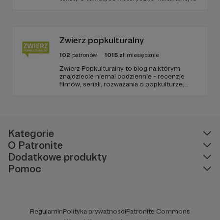
społecznej, tworzę dwa podcasty –
PARYŻEWO i TW: LISOWSKA oraz regularnie
publikuję treści na Instagramie.
Zwierz popkulturalny
102
patronów
1015
zł
miesięcznie
Zwierz Popkulturalny to blog na którym
znajdziecie niemal codziennie - recenzje
filmów, seriali, rozważania o popkulturze,
biografie aktorów i wiele innych kulturalnych
treści. Blog został założony w 2009 roku i od
tego czasu tworzę wokół niego społeczność
ludzi, którzy lubią kulturę.
Kategorie
O Patronite
Dodatkowe produkty
Pomoc
Regulamin
Polityka prywatności
Patronite Commons