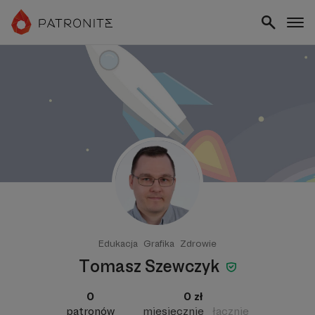
Edukacja
Grafika
Zdrowie
Tomasz Szewczyk
0
0 zł
patronów
miesięcznie
łącznie