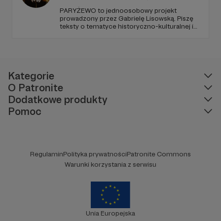
PARYŻEWO to jednoosobowy projekt
prowadzony przez Gabrielę Lisowską. Piszę
teksty o tematyce historyczno-kulturalnej i
społecznej, tworzę dwa podcasty –
PARYŻEWO i TW: LISOWSKA oraz regularnie
publikuję treści na Instagramie.
Kategorie
O Patronite
Dodatkowe produkty
Pomoc
Regulamin
Polityka prywatności
Patronite Commons
Warunki korzystania z serwisu
Unia Europejska