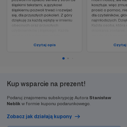
śląskimi tekstami, a językowi
kosztuje. więc zmu
śląskiemu pozwoli trwać i rozwijać
prosić o pomoc, nie 
się, dla przyszłych pokoleń. Z góry
dla czytelników, gł
dziękuję za każdą wpłątę w imieniu
najmłodszych. Dzię
obecnych oraz przyszłych
Każda osoba, która 
użytkowników j.śląskiego. Każda
dopisania zostanie, o
osoba, która dokona wpłaty,
zgodę, do księgi pa
zostanie dopisana do księgi
"Giskanie Fojermana
Czytaj opis
Czytaj
patronów, o ile wyrazi na to zgodę,
umieszczona będzie
umieszczonej w widocznym miejscu
dostępnym miejscu
na "Giskanie Fojermana". Osoba taka
takaumieszczona bę
widniała będzie w wykazie patronów
przynajmniej tak dłu
przynajmniej przez cały czas trwania
trwał będzie okres 
patronatu. Ty także możesz pomóc
patronackiego.
w ratowaniu i rozwoju, j.śląskiego.
Dziękuję
Kup wsparcie na prezent!
Podaruj znajomemu subskrypcję Autora
Stanisław
Neblik
w formie kuponu podarunkowego.
Zobacz jak działają kupony