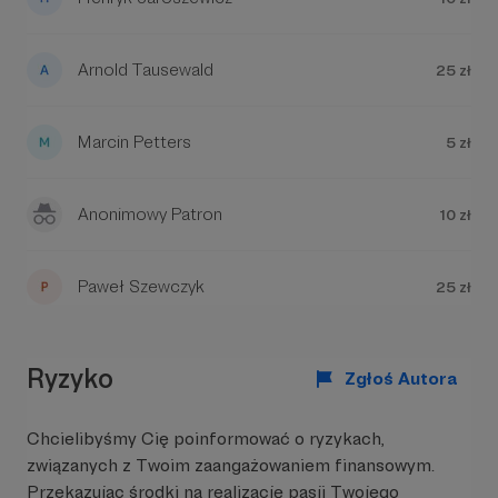
Arnold Tausewald
25 zł
Marcin Petters
5 zł
Anonimowy Patron
10 zł
Paweł Szewczyk
25 zł
Ryzyko
Zgłoś Autora
Chcielibyśmy Cię poinformować o ryzykach,
związanych z Twoim zaangażowaniem finansowym.
Przekazując środki na realizację pasji Twojego