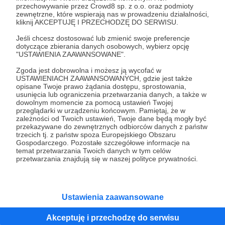
kodyfikacyjnym języka śląskiego, przez pewien
przechowywanie przez Crowd8 sp. z o.o. oraz podmioty
czas byłem członkiem Rady Języka Śląskiego,
zewnętrzne, które wspierają nas w prowadzeniu działalności,
uczestniczyłem kilkakrotnie w Diktandzie Godki
kliknij AKCEPTUJĘ I PRZECHODZĘ DO SERWISU.
Cele
Ślōnskij, który w 2015 roku wygrałem, a od kilku lat
Jeśli chcesz dostosować lub zmienić swoje preferencje
jestem w jego jury, jako członek Demokratycznej
dotyczące zbierania danych osobowych, wybierz opcję
Unii Regionalistów Ślaskich. W DURŚ
"USTAWIENIA ZAAWANSOWANE".
Koszty utrzymania stron
współpracujemy min. z Europosłem Łukaszem
Zgoda jest dobrowolna i możesz ją wycofać w
"Giskana Fojermana' oraz
Kohutem, więc Posłowi także doradzam czasami
USTAWIENIACH ZAAWANSOWANYCH, gdzie jest także
Dykcjōnorz Godki Ślōnskij
w sprawach języka śląskiego. Pisuję także teksty
opisane Twoje prawo żądania dostępu, sprostowania,
usunięcia lub ograniczenia przetwarzania danych, a także w
dla portalu internetowego Wachtyrz.eu
1 500 zł
Cel osiągnięty!
dowolnym momencie za pomocą ustawień Twojej
(
www.wachtyrz.eu
), gdzie przygotowywałem min.
przeglądarki w urządzeniu końcowym. Pamiętaj, że w
testy do nauki języka śląskiego. Drugą „moją”
zależności od Twoich ustawień, Twoje dane będą mogły być
100%
przekazywane do zewnętrznych odbiorców danych z państw
stroną w internecie jest „
Dykcjōnorz Godki
trzecich tj. z państw spoza Europejskiego Obszaru
Ślōnskij”
Otrzymana kwota pomoże mi w
(
www.dykcjonorz.eu
),
Gospodarczego. Pozostałe szczegółowe informacje na
opłaceniu kosztów utrzymania
ogólniedostępny śląski słownik, którego
temat przetwarzania Twoich danych w tym celów
(domeny serwery) stron
jestem wspōłautorem z kolegą Wojtkiem
przetwarzania znajdują się w naszej polityce prywatności.
internetowych w j.śląskim; "Giskana
Orlińskim.
Fojermana" (www.fojerman.pl) oraz
internetowego słownika śląskiego
"Dykcjōnorz Godki Ślōnskij"
Ustawienia zaawansowane
(www.dykcjonorz.eu)
Po co założyłem konto na Patronite? Państwo
polskie nie uznaje, niestety, Ślązakōw, ani języka
Akceptuję i przechodzę do serwisu