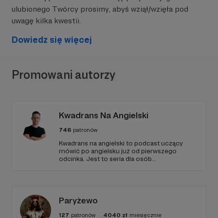
ulubionego Twórcy prosimy, abyś wziął/wzięła pod
uwagę kilka kwestii.
Dowiedz się więcej
Promowani autorzy
Kwadrans Na Angielski
746
patronów
Kwadrans na angielski to podcast uczący
mówić po angielsku już od pierwszego
odcinka. Jest to seria dla osób
początkujących, którzy chcą przełamać
barierę przed mówieniem w języku obcym,
odświeżyć sobie angielski, albo... nauczyć się
go po raz pierwszy. Spodziewajcie się
nowego odcinka co czwartek.
Paryżewo
127
patronów
4040
zł
miesięcznie