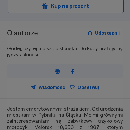
Kup na prezent
O autorze
Udostępnij
Godej, czytej a pisz po ślōnsku. Do kupy uratujymy
jynzyk ślōnski
Wiadomość
Obserwuj
Jestem emerytowanym strażakiem. Od urodzenia
mieszkam w Rybniku na Śląsku. Moimi głównymi
zainteresowaniami są: zabytkowy trzykołowy
motocykl Velorex 16/350 z 1967, którym