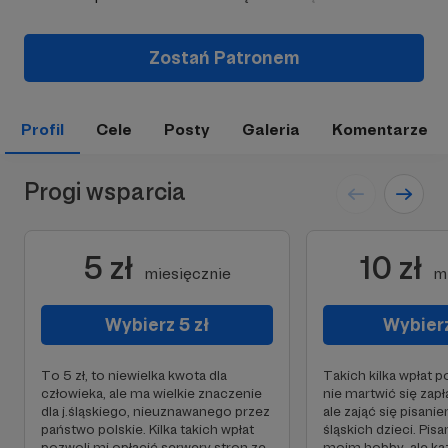
Zostań Patronem
Profil
Cele
Posty
Galeria
Komentarze
Progi wsparcia
5 zł
10 zł
miesięcznie
m
Wybierz 5 zł
Wybierz
To 5 zł, to niewielka kwota dla
Takich kilka wpłat 
człowieka, ale ma wielkie znaczenie
nie martwić się zapł
dla j.śląskiego, nieuznawanego przez
ale zająć się pisanie
państwo polskie. Kilka takich wpłat
śląskich dzieci. Pisa
pozwoli mi opłacić serwery stron ze
moim hobby, ale k