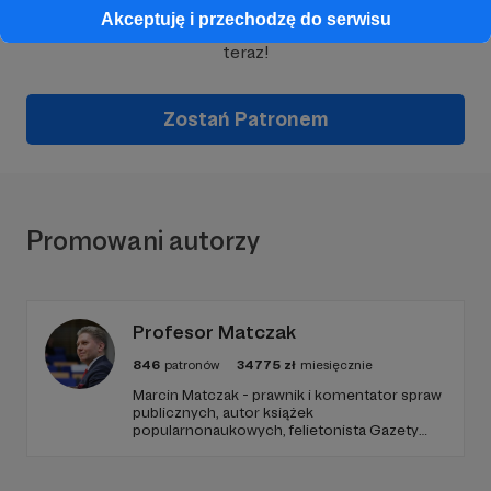
Akceptuję i przechodzę do serwisu
Wesprzyj działalność Autora
ludzie są ciekawi
już
teraz!
Zostań Patronem
Promowani autorzy
Profesor Matczak
846
patronów
34775
zł
miesięcznie
Marcin Matczak - prawnik i komentator spraw
publicznych, autor książek
popularnonaukowych, felietonista Gazety
Wyborczej, autor podkastów i filmów
edukacyjnych. Mówi jasno o prawie, filozofii i
języku. Promuje umiarkowanie w życiu