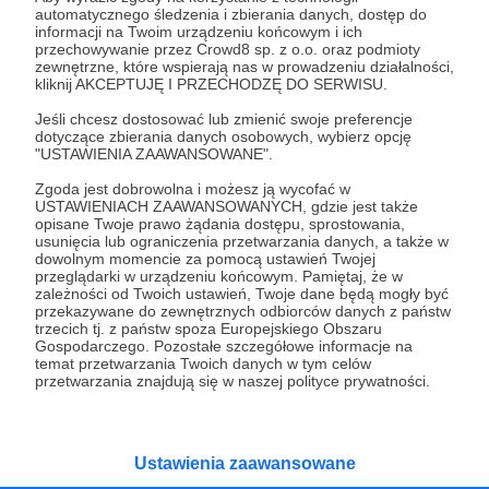
automatycznego śledzenia i zbierania danych, dostęp do
03.11.2022
Brak komentarzy
●
informacji na Twoim urządzeniu końcowym i ich
przechowywanie przez Crowd8 sp. z o.o. oraz podmioty
zewnętrzne, które wspierają nas w prowadzeniu działalności,
Tomasz czyli jak wróżyć z kart tarota cz. I
kliknij AKCEPTUJĘ I PRZECHODZĘ DO SERWISU.
Osoby, którym wróży nie mogą się go nachwalić. Jest
tarocistą indywidualistą i to słychać w naszej rozmowie. Z
Jeśli chcesz dostosować lub zmienić swoje preferencje
Panem Tomaszem mówimy o Tarocie i tym jak się z nim
dotyczące zbierania danych osobowych, wybierz opcję
pracuje. Czy warto uczyć się znaczenia kart z książek czy
"USTAWIENIA ZAAWANSOWANE".
każdy powinien opracować sobie swój system. Zarówno
tarot
karty tarota
wróżenie z tarota
+6
jeśli chodzi o rozkład kart czy ich interpretacje. O co
Zgoda jest dobrowolna i możesz ją wycofać w
Polacy pytają tarota? Czego chcę się dowiedzieć panie?
USTAWIENIACH ZAAWANSOWANYCH, gdzie jest także
Czy forma pytania ma znaczenie? Czy ważne jest
opisane Twoje prawo żądania dostępu, sprostowania,
nastawienie osoby, która szuka pomocy? Jak do wróżenia
usunięcia lub ograniczenia przetwarzania danych, a także w
trzeba się przygotować? Posłuchajcie. Zapraszam.
dowolnym momencie za pomocą ustawień Twojej
przeglądarki w urządzeniu końcowym. Pamiętaj, że w
zależności od Twoich ustawień, Twoje dane będą mogły być
przekazywane do zewnętrznych odbiorców danych z państw
trzecich tj. z państw spoza Europejskiego Obszaru
Gospodarczego. Pozostałe szczegółowe informacje na
temat przetwarzania Twoich danych w tym celów
przetwarzania znajdują się w naszej polityce prywatności.
Dołącz do grona Patronów!
Ustawienia zaawansowane