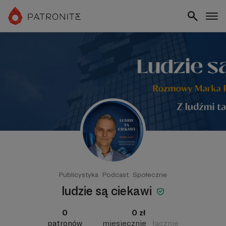
Publicystyka
Podcast
Społeczne
ludzie są ciekawi
0
0 zł
patronów
miesięcznie
łącznie