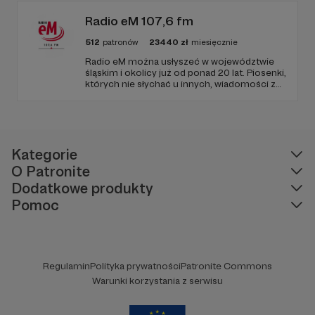
publicznym, walczy z plemiennością i
bańkami informacyjnymi.
Radio eM 107,6 fm
512
patronów
23440
zł
miesięcznie
Radio eM można usłyszeć w województwie
śląskim i okolicy już od ponad 20 lat. Piosenki,
których nie słychać u innych, wiadomości z
regionu, wartościowe treści, no i dobry
humor. To wszystko znajdziecie u nas.
Jesteście z nami każdego dnia, a teraz
zachęcamy - zostańcie naszymi Patronami!
Kategorie
O Patronite
Dodatkowe produkty
Pomoc
Regulamin
Polityka prywatności
Patronite Commons
Warunki korzystania z serwisu