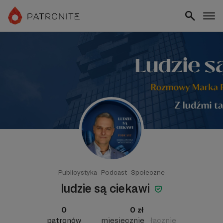
Publicystyka
Podcast
Społeczne
ludzie są ciekawi
0
0 zł
patronów
miesięcznie
łącznie