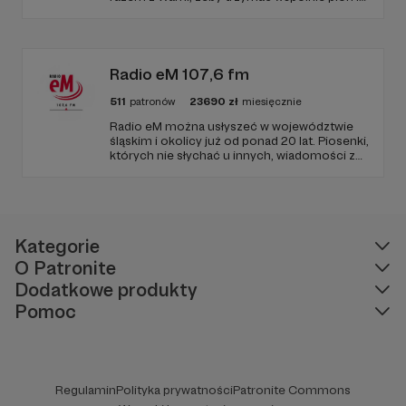
poziom. Jeśli chcesz nam w tym pomóc -
zapraszamy, miejsca nie zabraknie. :)
Radio eM 107,6 fm
511
patronów
23690
zł
miesięcznie
Radio eM można usłyszeć w województwie
śląskim i okolicy już od ponad 20 lat. Piosenki,
których nie słychać u innych, wiadomości z
regionu, wartościowe treści, no i dobry
humor. To wszystko znajdziecie u nas.
Jesteście z nami każdego dnia, a teraz
zachęcamy - zostańcie naszymi Patronami!
Kategorie
O Patronite
Dodatkowe produkty
Pomoc
Regulamin
Polityka prywatności
Patronite Commons