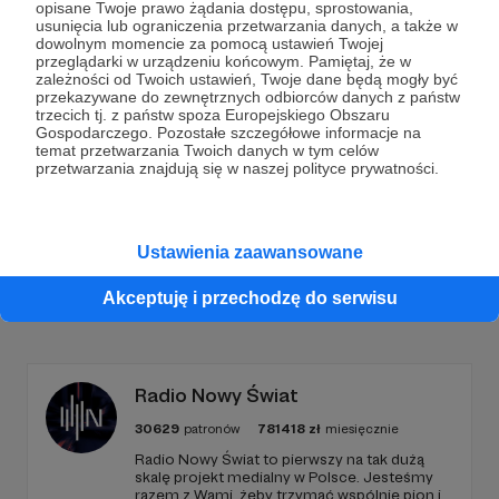
opisane Twoje prawo żądania dostępu, sprostowania,
Dołącz do grona Patronów!
usunięcia lub ograniczenia przetwarzania danych, a także w
dowolnym momencie za pomocą ustawień Twojej
przeglądarki w urządzeniu końcowym. Pamiętaj, że w
zależności od Twoich ustawień, Twoje dane będą mogły być
Wesprzyj działalność Autora
ludzie są ciekawi
już
przekazywane do zewnętrznych odbiorców danych z państw
teraz!
trzecich tj. z państw spoza Europejskiego Obszaru
Gospodarczego. Pozostałe szczegółowe informacje na
temat przetwarzania Twoich danych w tym celów
przetwarzania znajdują się w naszej polityce prywatności.
Zostań Patronem
Ustawienia zaawansowane
Promowani autorzy
Akceptuję i przechodzę do serwisu
Radio Nowy Świat
30629
patronów
781418
zł
miesięcznie
Radio Nowy Świat to pierwszy na tak dużą
skalę projekt medialny w Polsce. Jesteśmy
razem z Wami, żeby trzymać wspólnie pion i