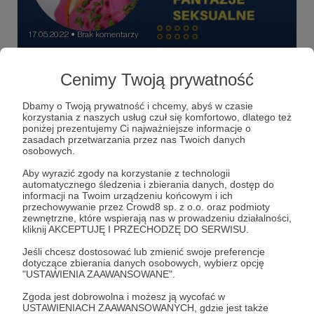
17.05.2022
Brak komentarzy
●
Magdalena czyli męskie i kobiece fantazje
Cenimy Twoją prywatność
seksualne
Jakie są seksualne fantazje Polaków. Czego pragną
Dbamy o Twoją prywatność i chcemy, abyś w czasie
kobiety, a czego mężczyźni. Czy potrafimy ze soba
korzystania z naszych usług czuł się komfortowo, dlatego też
rozmawiać o swoich potrzebach seksualnych? To
poniżej prezentujemy Ci najważniejsze informacje o
niektóre z tematów jakie poruszam z moim gościem -
zasadach przetwarzania przez nas Twoich danych
Magdaleną Kuszewską - w tym odcinku podcastu. Jak
sex
fantazje seksualne
nuda w łóżku
+7
osobowych.
można walczyć z nudą w łóżku. Jakie seksualne
kompleksy maja Polacy? Czy uzasadnione? Posłuchajcie.
Aby wyrazić zgody na korzystanie z technologii
Tematów jest zdecydowanie więcej.
automatycznego śledzenia i zbierania danych, dostęp do
informacji na Twoim urządzeniu końcowym i ich
przechowywanie przez Crowd8 sp. z o.o. oraz podmioty
zewnętrzne, które wspierają nas w prowadzeniu działalności,
kliknij AKCEPTUJĘ I PRZECHODZĘ DO SERWISU.
Jeśli chcesz dostosować lub zmienić swoje preferencje
dotyczące zbierania danych osobowych, wybierz opcję
"USTAWIENIA ZAAWANSOWANE".
Zgoda jest dobrowolna i możesz ją wycofać w
USTAWIENIACH ZAAWANSOWANYCH, gdzie jest także