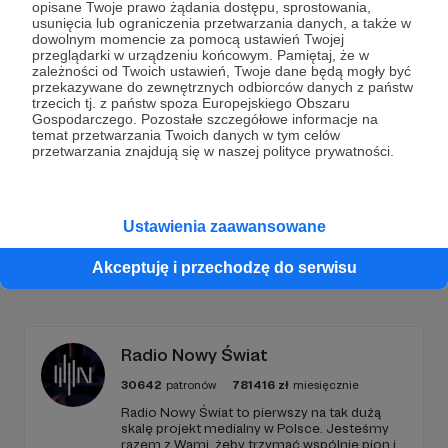
opisane Twoje prawo żądania dostępu, sprostowania,
Dołącz do grona Patronów!
usunięcia lub ograniczenia przetwarzania danych, a także w
dowolnym momencie za pomocą ustawień Twojej
przeglądarki w urządzeniu końcowym. Pamiętaj, że w
zależności od Twoich ustawień, Twoje dane będą mogły być
Wesprzyj działalność Autora
ludzie są ciekawi
już
przekazywane do zewnętrznych odbiorców danych z państw
teraz!
trzecich tj. z państw spoza Europejskiego Obszaru
Gospodarczego. Pozostałe szczegółowe informacje na
temat przetwarzania Twoich danych w tym celów
przetwarzania znajdują się w naszej polityce prywatności.
Zostań Patronem
Ustawienia zaawansowane
Promowani autorzy
Akceptuję i przechodzę do serwisu
Radio Nowy Świat
30642
patronów
781416
zł
miesięcznie
Radio Nowy Świat to pierwszy na tak dużą
skalę projekt medialny w Polsce. Jesteśmy
razem z Wami, żeby trzymać wspólnie pion i