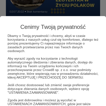
02.07.2022
Brak komentarzy
●
Marek czyli magia i ezoteryka w życiu
Cenimy Twoją prywatność
Polków cz. II
Dobra i zła energia. Czary i rzucanie uroków. Wielu
Dbamy o Twoją prywatność i chcemy, abyś w czasie
Polaków traktuje te sprawy poważnie i chronią się za
korzystania z naszych usług czuł się komfortowo, dlatego też
pomocą amuletów. Rzadziej kierujemy się już zasadami
poniżej prezentujemy Ci najważniejsze informacje o
Feng Shui. Ale magia i sprawy tejamne nas pociągają.
zasadach przetwarzania przez nas Twoich danych
Zapraszam na drugą część rozmowy z Markiem
magia
ezoteryka
wróżby
+7
osobowych.
Wdowczykiem o magii i ezoteryce w życiu Polaków.
Aby wyrazić zgody na korzystanie z technologii
automatycznego śledzenia i zbierania danych, dostęp do
informacji na Twoim urządzeniu końcowym i ich
przechowywanie przez Crowd8 sp. z o.o. oraz podmioty
zewnętrzne, które wspierają nas w prowadzeniu działalności,
kliknij AKCEPTUJĘ I PRZECHODZĘ DO SERWISU.
Jeśli chcesz dostosować lub zmienić swoje preferencje
dotyczące zbierania danych osobowych, wybierz opcję
"USTAWIENIA ZAAWANSOWANE".
Zgoda jest dobrowolna i możesz ją wycofać w
USTAWIENIACH ZAAWANSOWANYCH, gdzie jest także