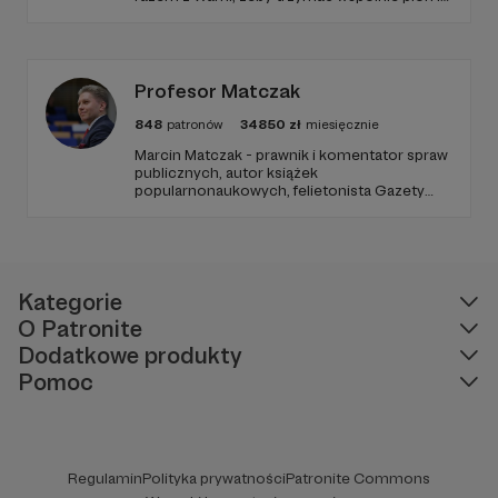
poziom. Jeśli chcesz nam w tym pomóc -
zapraszamy, miejsca nie zabraknie. :)
Profesor Matczak
848
patronów
34850
zł
miesięcznie
Marcin Matczak - prawnik i komentator spraw
publicznych, autor książek
popularnonaukowych, felietonista Gazety
Wyborczej, autor podkastów i filmów
edukacyjnych. Mówi jasno o prawie, filozofii i
języku. Promuje umiarkowanie w życiu
publicznym, walczy z plemiennością i
bańkami informacyjnymi.
Kategorie
O Patronite
Dodatkowe produkty
Pomoc
Regulamin
Polityka prywatności
Patronite Commons