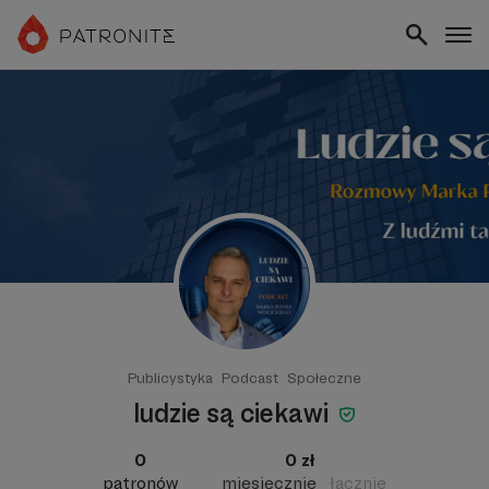
Publicystyka
Podcast
Społeczne
ludzie są ciekawi
0
0 zł
patronów
miesięcznie
łącznie