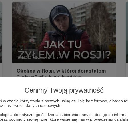
16.11.2023
Brak komentarzy
●
Okolica w Rosji, w której dorastałem
Okolica w Rosji, w której dorastałem
Rosja
Polska
Cenimy Twoją prywatność
w czasie korzystania z naszych usług czuł się komfortowo, dlatego te
zez nas Twoich danych osobowych.
ologii automatycznego śledzenia i zbierania danych, dostęp do inform
 oraz podmioty zewnętrzne, które wspierają nas w prowadzeniu dział