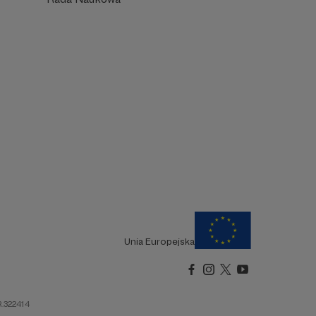
Unia Europejska
R.322414