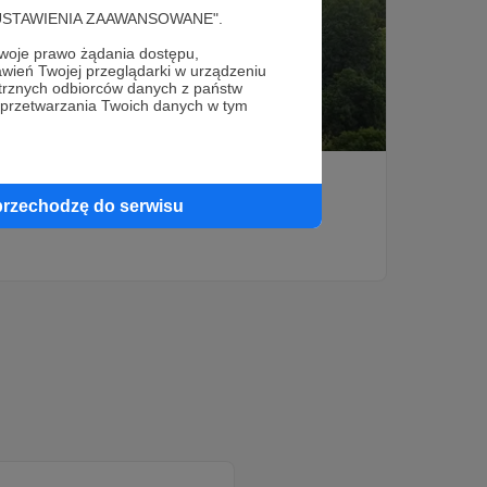
cję "USTAWIENIA ZAAWANSOWANE".
oje prawo żądania dostępu,
wień Twojej przeglądarki w urządzeniu
trznych odbiorców danych z państw
 przetwarzania Twoich danych w tym
05.10.2023
Brak komentarzy
●
100 tysięcy wyświetleń
100 tysięcy wyświetleń
przechodzę do serwisu