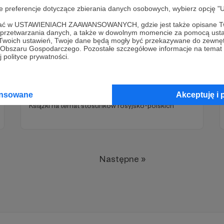
oje preferencje dotyczące zbierania danych osobowych, wybierz op
ofać w USTAWIENIACH ZAAWANSOWANYCH, gdzie jest także opisane Tw
a przetwarzania danych, a także w dowolnym momencie za pomocą usta
 Twoich ustawień, Twoje dane będą mogły być przekazywane do zewnę
go Obszaru Gospodarczego. Pozostałe szczegółowe informacje na temat
 polityce prywatności.
30.10.2023
Brak komentarzy
●
Książki na temat stosunków rosyjsko-
polskich
ansowane
Akceptuję i 
Książki na temat stosunków rosyjsko-polskich
Następne »