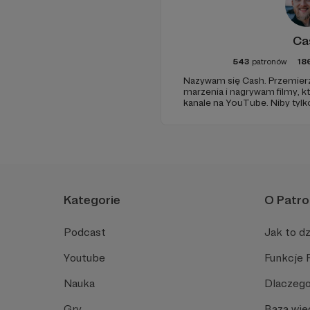
Ca
543
patronów
18
Nazywam się Cash. Przemierz
marzenia i nagrywam filmy, k
kanale na YouTube. Niby tylko t
Kategorie
O Patro
Podcast
Jak to dz
Youtube
Funkcje 
Nauka
Dlaczego
Gry
Baza wie