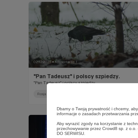
02.12.2023
Komentarze: 1
●
"Pan Tadeusz" i polscy szpiedzy.
"Pan Tadeusz" i polscy szpiedzy.
Rosja
Polska
Dbamy o Twoją prywatność i chcemy, abyś 
informacje o zasadach przetwarzania pr
Aby wyrazić zgody na korzystanie z techn
przechowywanie przez Crowd8 sp. z o.o.
DO SERWISU.