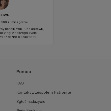
tawu
2060
zł
miesięcznie
órcy kanału YouTube anitawu,
ko vlogi z naszego życia
nież różne ciekawostki,
sę dobrego humoru!
a się z naszą działalnością i
ści!
Pomoc
FAQ
Kontakt z zespołem Patronite
Zgłoś nadużycie
Rada Naukowa