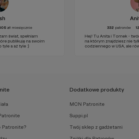
sh
Ani
605
zł
miesięcznie
332
patronów
1
am świat, spełniam
Hej! Tu Anita i Tomek - tw
tóre publikuję na swoim
na którym znajdziesz nie tyl
yle a aż tyle :)
codziennego w USA, ale rów
inspiracje do podróży i ma
Zapraszamy Cię do zapoznani
do wsparcia naszej twórczo
nite
Dodatkowe produkty
iała
MCN Patronite
Patronite
Suppi.pl
 Patronite?
Twój sklep z gadżetami
dzy
Zniżki dla Patronów