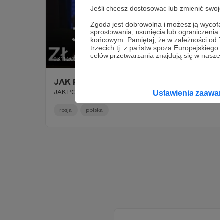
Jeśli chcesz dostosować lub zmienić sw
Zgoda jest dobrowolna i możesz ją wyc
sprostowania, usunięcia lub ograniczeni
końcowym. Pamiętaj, że w zależności od
trzecich tj. z państw spoza Europejskie
celów przetwarzania znajdują się w naszej
03.11.2023
Komentarze: 2
●
JAK POLSKA ZŁAMAŁA ROSJĘ?
JAK POLSKA ZŁAMAŁA ROSJĘ?
Ustawienia zaaw
rosja
polska