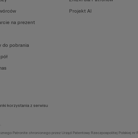
Twórców
Projekt AI
rcie na prezent
y do pobrania
spół
nas
nki korzystania z serwisu
.
icznego Patronite chronionego przez Urząd Patentowy Rzeczpospolitej Polskiej nr 