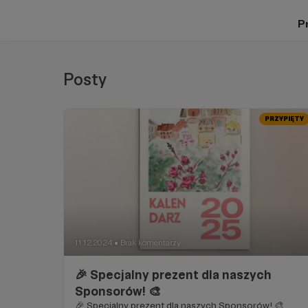
Pr
Posty
PRZYPIĘTY
11.12.2024
Brak komentarzy
●
🎉 Specjalny prezent dla naszych
Sponsorów! 🎨
🎉 Specjalny prezent dla naszych Sponsorów! 🎨