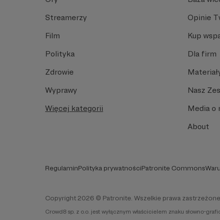
Streamerzy
Opinie 
Film
Kup wspa
Polityka
Dla firm
Zdrowie
Materiał
Wyprawy
Nasz Ze
Więcej kategorii
Media o 
About
Regulamin
Polityka prywatności
Patronite Commons
Waru
Copyright 2026 © Patronite. Wszelkie prawa zastrzeżone
Crowd8 sp. z o.o. jest wyłącznym właścicielem znaku słowno-graf