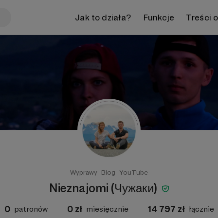
Jak to działa?
Funkcje
Treści 
Wyprawy
Blog
YouTube
Nieznajomi (Чужаки)
0
0
zł
14 797
zł
patronów
miesięcznie
łącznie