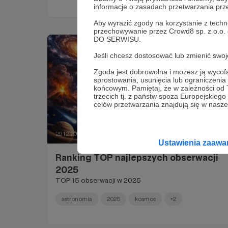
informacje o zasadach przetwarzania pr
Aby wyrazić zgody na korzystanie z techn
przechowywanie przez Crowd8 sp. z o.o.
DO SERWISU.
Jeśli chcesz dostosować lub zmienić sw
Zgoda jest dobrowolna i możesz ją wyc
sprostowania, usunięcia lub ograniczeni
końcowym. Pamiętaj, że w zależności od
trzecich tj. z państw spoza Europejskie
celów przetwarzania znajdują się w naszej
29.12.2025
Brak komentarzy
●
Ustawienia zaaw
Ranking TOP najlepszych obserwacji
2025
TOP 15 obserwacji w 2025
astronomia
2025
kosmos
+2