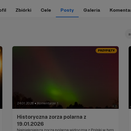
fil
Zbiórki
Cele
Posty
Galeria
Komenta
a
PRZYPIĘTY
24.01.2026
Komentarze: 1
●
Historyczna zorza polarna z
19.01.2026
Najpiękniejsza zorza polarna widoczna z Polski w tym