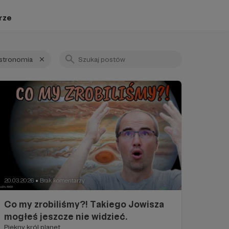
rze
stronomia
20.03.2026
Brak komentarzy
●
Co my zrobiliśmy?! Takiego Jowisza
mogłeś jeszcze nie widzieć.
Piękny król planet