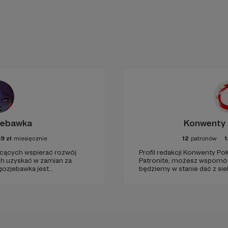
jebawka
Konwenty 
59
zł
miesięcznie
12
patronów
1
hcących wspierać rozwój
Profil redakcji Konwenty Po
h uzyskać w zamian za
Patronite, możesz wspomóc n
gozjebawka jest
będziemy w stanie dać z sie
ią o tematyce anime w
Wszystko zależy właśnie od 
 wchodzi: serwer Discord
rupa na Facebooku ponad