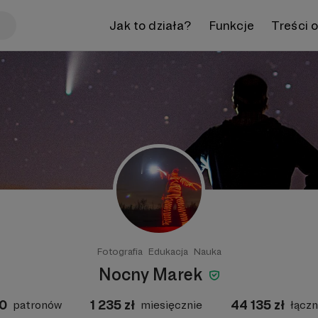
Jak to działa?
Funkcje
Treści 
Fotografia
Edukacja
Nauka
Nocny Marek
0
1 235
zł
44 135
zł
patronów
miesięcznie
łączn