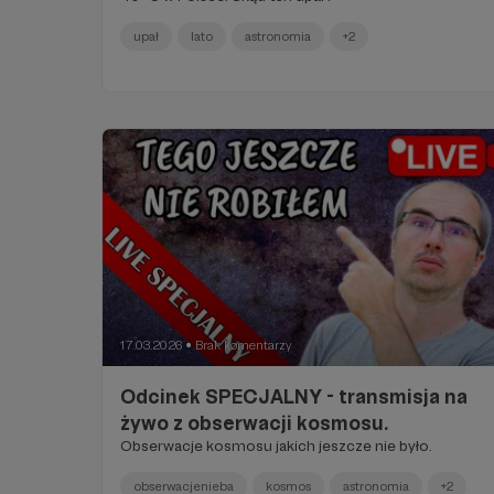
upał
lato
astronomia
+2
17.03.2026
Brak komentarzy
●
Odcinek SPECJALNY - transmisja na
żywo z obserwacji kosmosu.
Obserwacje kosmosu jakich jeszcze nie było.
obserwacjenieba
kosmos
astronomia
+2