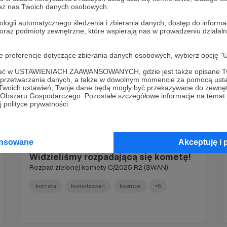
zez nas Twoich danych osobowych.
ologii automatycznego śledzenia i zbierania danych, dostęp do inform
 oraz podmioty zewnętrzne, które wspierają nas w prowadzeniu dział
oje preferencje dotyczące zbierania danych osobowych, wybierz op
ofać w USTAWIENIACH ZAAWANSOWANYCH, gdzie jest także opisane Tw
a przetwarzania danych, a także w dowolnym momencie za pomocą usta
 Twoich ustawień, Twoje dane będą mogły być przekazywane do zewnę
go Obszaru Gospodarczego. Pozostałe szczegółowe informacje na temat
 polityce prywatności.
04.11.2025
Brak komentarzy
●
ansowane
Akceptuję i 
Widzieliśmy rozpadającą się kometę!
Rozpad zielonej komety C/2025 R2 (SWAN)
kometa
kometaswan
kosmos
+5