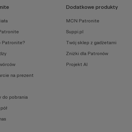
nite
Dodatkowe produkty
iała
MCN Patronite
Patronite
Suppi.pl
 Patronite?
Twój sklep z gadżetami
dzy
Zniżki dla Patronów
Twórców
Projekt AI
rcie na prezent
y do pobrania
spół
nas