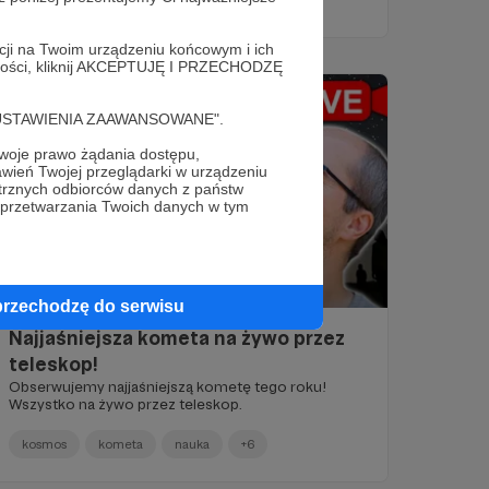
acji na Twoim urządzeniu końcowym i ich
alności, kliknij AKCEPTUJĘ I PRZECHODZĘ
cję "USTAWIENIA ZAAWANSOWANE".
oje prawo żądania dostępu,
wień Twojej przeglądarki w urządzeniu
trznych odbiorców danych z państw
 przetwarzania Twoich danych w tym
02.11.2025
Brak komentarzy
●
przechodzę do serwisu
Najjaśniejsza kometa na żywo przez
teleskop!
Obserwujemy najjaśniejszą kometę tego roku!
Wszystko na żywo przez teleskop.
kosmos
kometa
nauka
+6