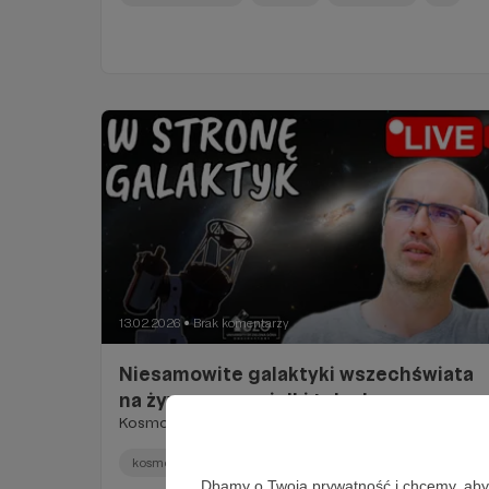
13.02.2026
Brak komentarzy
●
Niesamowite galaktyki wszechświata
na żywo przez wielki teleskop
Kosmos na żywo przez wielkie teleskopy
kosmos
obserwacje
nocneniebo
+3
Dbamy o Twoją prywatność i chcemy, abyś 