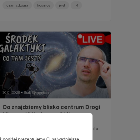
czarnadziura
kosmos
jwst
+4
30.01.2026
Brak komentarzy
●
Co znajdziemy blisko centrum Drogi
Mlecznej? Na żywo z Chile przez
wielkie teleskopy.
Wyjątkowe obserwacje kosmosu na żywo z Chile.
ż poniżej prezentujemy Ci najważniejsze
kosmos
astronomia
obserwacje
+7