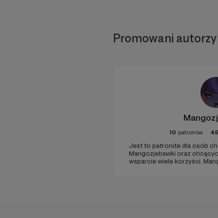
Promowani autorzy
Mangoz
10
patronów
4
Jest to patronite dla osób c
Mangozjebawki oraz chcącyc
wsparcie wiele korzyści. Man
najaktywniejszą społecznośc
Polsce. W jego skład głównie
ponad 40K członków oraz g
44K.