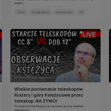
wieku
zorza
zorzapolarna
nocneniebo
+5
24.02.2026
Brak komentarzy
●
Wielkie porównanie teleskopów.
Kratery i góry Księżycowe przez
teleskop. NA ZYWO!
Powierzchnia Księżyca na żywo przez wielkie
teleskopy