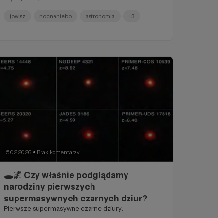
jowisz
nocneniebo
astronomia
+3
15.02.2026
Brak komentarzy
●
🕳️🌌 Czy właśnie podglądamy
narodziny pierwszych
supermasywnych czarnych dziur?
Pierwsze supermasywne czarne dziury.