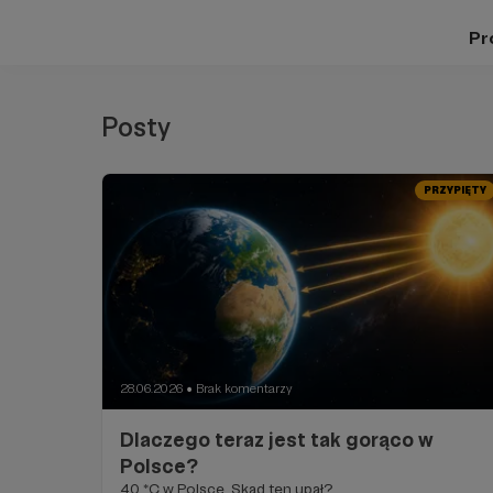
Pro
Posty
PRZYPIĘTY
28.06.2026
Brak komentarzy
●
Dlaczego teraz jest tak gorąco w
Polsce?
40 *C w Polsce. Skąd ten upał?