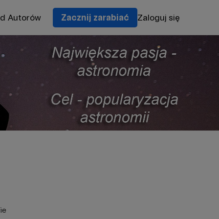
od Autorów
Zacznij zarabiać
Zaloguj się
ie