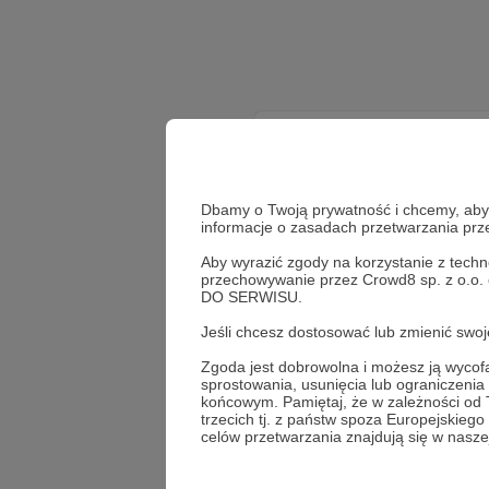
Dbamy o Twoją prywatność i chcemy, abyś 
informacje o zasadach przetwarzania pr
Aby wyrazić zgody na korzystanie z techn
przechowywanie przez Crowd8 sp. z o.o.
DO SERWISU.
Jeśli chcesz dostosować lub zmienić sw
Zgoda jest dobrowolna i możesz ją wyc
sprostowania, usunięcia lub ograniczeni
końcowym. Pamiętaj, że w zależności od
trzecich tj. z państw spoza Europejskie
celów przetwarzania znajdują się w naszej