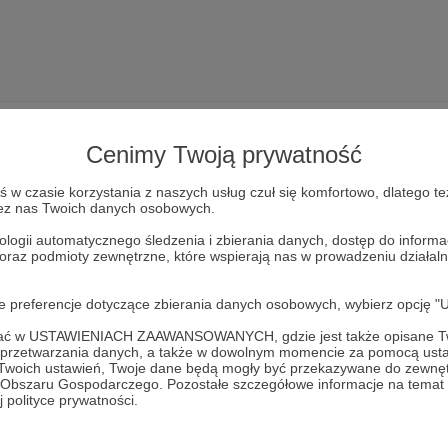
Cenimy Twoją prywatność
w czasie korzystania z naszych usług czuł się komfortowo, dlatego te
zez nas Twoich danych osobowych.
Dołącz do grona Patronów!
ologii automatycznego śledzenia i zbierania danych, dostęp do inform
 oraz podmioty zewnętrzne, które wspierają nas w prowadzeniu dział
Wesprzyj działalność Autora
Stronnictwo Popularów
już teraz
oje preferencje dotyczące zbierania danych osobowych, wybierz op
Zostań Patronem
ofać w USTAWIENIACH ZAAWANSOWANYCH, gdzie jest także opisane Tw
a przetwarzania danych, a także w dowolnym momencie za pomocą usta
 Twoich ustawień, Twoje dane będą mogły być przekazywane do zewnę
go Obszaru Gospodarczego. Pozostałe szczegółowe informacje na temat
 polityce prywatności.