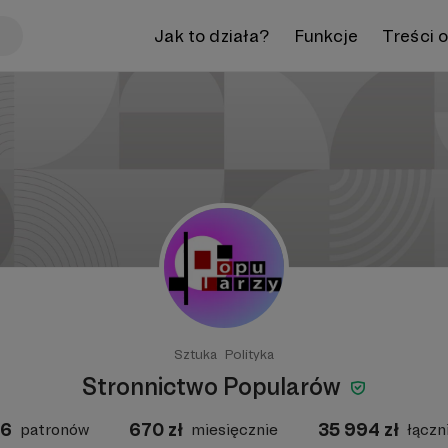
Jak to działa?
Funkcje
Treści 
Sztuka
Polityka
Stronnictwo Popularów
36
670
zł
35 994
zł
patronów
miesięcznie
łączn