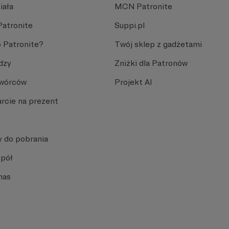
iała
MCN Patronite
Patronite
Suppi.pl
 Patronite?
Twój sklep z gadżetami
dzy
Zniżki dla Patronów
Twórców
Projekt AI
rcie na prezent
y do pobrania
spół
nas