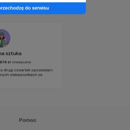
przechodzę do serwisu
na sztuka
576
zł
miesięcznie
 co drugi czwartek opowiadam
nych ciekawostkach ze
Pomoc