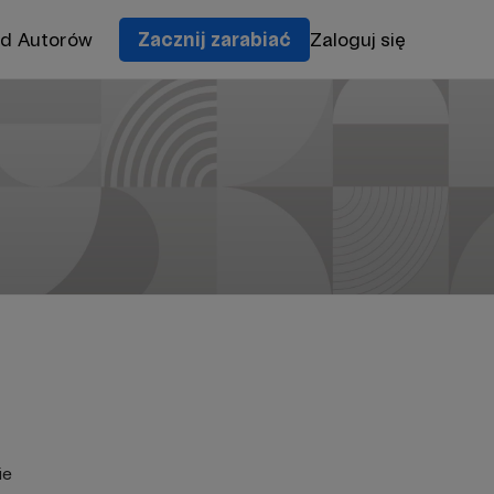
od Autorów
Zacznij zarabiać
Zaloguj się
ie